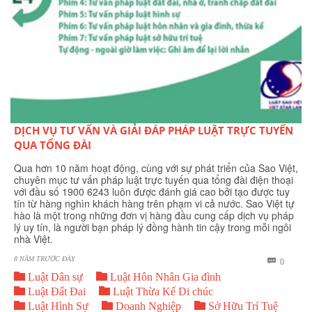
DỊCH VỤ TƯ VẤN VÀ GIẢI ĐÁP PHÁP LUẬT TRỰC TUYẾN
QUA TỔNG ĐÀI
Qua hơn 10 năm hoạt động, cùng với sự phát triển của Sao Việt,
chuyên mục tư vấn pháp luật trực tuyến qua tổng đài điện thoại
với đầu số 1900 6243 luôn được đánh giá cao bởi tạo được tuy
tín từ hàng nghìn khách hàng trên phạm vi cả nước. Sao Việt tự
hào là một trong những đơn vị hàng đầu cung cấp dịch vụ pháp
lý uy tín, là người bạn pháp lý đồng hành tin cậy trong mỗi ngôi
nhà Việt.
8 NĂM TRƯỚC ĐÂY
BÌNH

0


LUẬN
Luật Dân sự
Luật Hôn Nhân Gia đình


Luật Đất Đai
Luật Thừa Kế Di chúc



Luật Hình Sự
Doanh Nghiệp
Sở Hữu Trí Tuệ