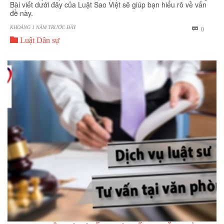
Bài viết dưới đây của Luật Sao Việt sẽ giúp bạn hiểu rõ về vấn
đề này.
KHOẢNG 1 NĂM TRƯỚC ĐÂY
BÌNH

0

LUẬN
Luật Dân sự