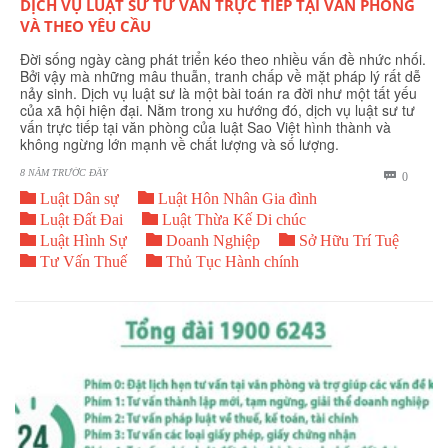
DỊCH VỤ LUẬT SƯ TƯ VẤN TRỰC TIẾP TẠI VĂN PHÒNG
VÀ THEO YÊU CẦU
Đời sống ngày càng phát triển kéo theo nhiều vấn đề nhức nhối.
Bởi vậy mà những mâu thuẫn, tranh chấp về mặt pháp lý rất dễ
nảy sinh. Dịch vụ luật sư là một bài toán ra đời như một tất yếu
của xã hội hiện đại. Nằm trong xu hướng đó, dịch vụ luật sư tư
vấn trực tiếp tại văn phòng của luật Sao Việt hình thành và
không ngừng lớn mạnh về chất lượng và số lượng.
8 NĂM TRƯỚC ĐÂY
BÌNH

0


LUẬN
Luật Dân sự
Luật Hôn Nhân Gia đình


Luật Đất Đai
Luật Thừa Kế Di chúc



Luật Hình Sự
Doanh Nghiệp
Sở Hữu Trí Tuệ


Tư Vấn Thuế
Thủ Tục Hành chính