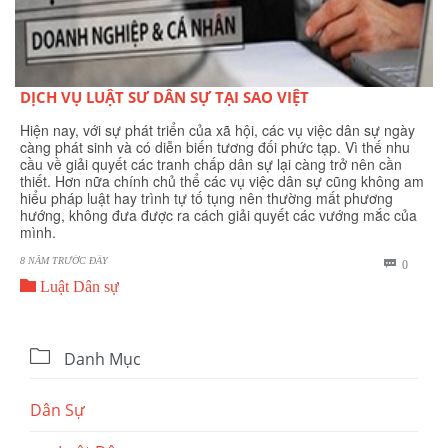
DỊCH VỤ LUẬT SƯ DÂN SỰ TẠI SAO VIỆT
Hiện nay, với sự phát triển của xã hội, các vụ việc dân sự ngày
càng phát sinh và có diễn biến tương đối phức tạp. Vì thế nhu
cầu về giải quyết các tranh chấp dân sự lại càng trở nên cần
thiết. Hơn nữa chính chủ thể các vụ việc dân sự cũng không am
hiểu pháp luật hay trình tự tố tụng nên thường mất phương
hướng, không đưa được ra cách giải quyết các vướng mắc của
mình.
8 NĂM TRƯỚC ĐÂY
BÌNH

0

LUẬN
Luật Dân sự

Danh Mục
Dân Sự