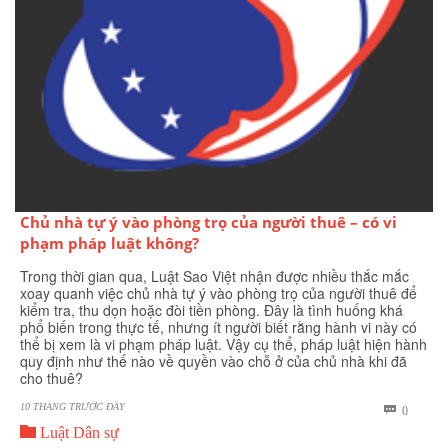
Chủ nhà tự ý vào phòng trọ của người thuê – có vi
phạm pháp luật không?
Trong thời gian qua, Luật Sao Việt nhận được nhiều thắc mắc
xoay quanh việc chủ nhà tự ý vào phòng trọ của người thuê để
kiểm tra, thu dọn hoặc đòi tiền phòng. Đây là tình huống khá
phổ biến trong thực tế, nhưng ít người biết rằng hành vi này có
thể bị xem là vi phạm pháp luật. Vậy cụ thể, pháp luật hiện hành
quy định như thế nào về quyền vào chỗ ở của chủ nhà khi đã
cho thuê?
10 THÁNG TRƯỚC ĐÂY
BÌNH

0

LUẬN
Luật Dân sự