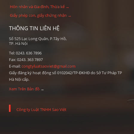
Hôn nhân và Gia đình, Thừa kế →
Giấy phép con, giấy chứng nhận →
THÔNG TIN LIÊN HỆ
Số 525 Lạc Long Quân, P.Tây Hồ,
TP. Hà Nội
Tel: 0243. 636 7896
Fax: 0243. 363 7897
E-mail:
congtyluatsaoviet@gmail.com
Giấy đăng ký hoạt động số 0102042/TP-ĐKHĐ do Sở Tư Pháp TP
Hà Nội cấp.
Xem Trên Bản đồ
→
Công ty Luật TNHH Sao Việt