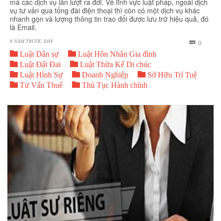
mà các dịch vụ lần lượt ra đời. Về lĩnh vực luật pháp, ngoài dịch
vụ tư vấn qua tổng đài điện thoại thì còn có một dịch vụ khác
nhanh gọn và lượng thông tin trao đổi được lưu trữ hiệu quả, đó
là Email.
8 NĂM TRƯỚC ĐÂY
BÌNH

0


LUẬN
Luật Dân sự
Luật Hôn Nhân Gia đình


Luật Đất Đai
Luật Thừa Kế Di chúc



Luật Hình Sự
Doanh Nghiệp
Sở Hữu Trí Tuệ


Tư Vấn Thuế
Thủ Tục Hành chính