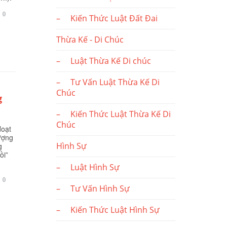
BÌNH

0
– Kiến Thức Luật Đất Đai
LUẬN
Thừa Kế - Di Chúc
– Luật Thừa Kế Di chúc
– Tư Vấn Luật Thừa Kế Di
Chúc
g
– Kiến Thức Luật Thừa Kế Di
Chúc
đoạt
tượng
Hình Sự
g
ồi”
– Luật Hình Sự
BÌNH

0
– Tư Vấn Hình Sự
LUẬN
– Kiến Thức Luật Hình Sự