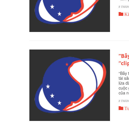
8 THÁN

Ki
“Bẫ
“cl
“Bẫy 
tài s
lừa đ
cuộc 
của n
8 THÁN

Tư