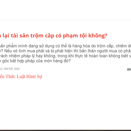
 lại tài sản trộm cắp có phạm tội không?
sản phẩm mình đang sử dụng có thể là hàng hóa do trộm cắp, chiếm đ
? Nếu vô tình mua phải và bị phát hiện thì bản thân người mua có phả
trách nhiệm pháp lý hay không, trong khi thực tế hoàn toàn không biết 
 gốc bất hợp pháp của món hàng đó?
NG TRƯỚC ĐÂY
ến Thức Luật Hình Sự