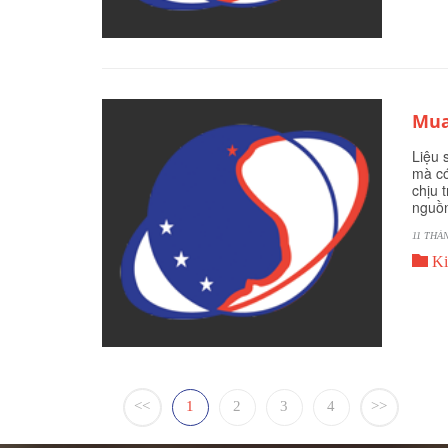
Mua
Liệu 
mà có
chịu 
nguồn
11 THÁ

Ki
<<
1
2
3
4
>>