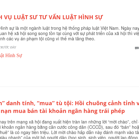
H VỤ LUẬT SƯ TƯ VẤN LUẬT HÌNH SỰ
Hình sự là một ngành luật trong hệ thống pháp luật Việt Nam. Ngày nay
uan hệ xã hội song song tồn tại cùng với sự phát triển của xã hội thì vi
inh các vụ án phạm tội cũng vì thế mà tăng theo.
TRƯỚC ĐÂY
ật Hình Sự
n” danh tính, “mua” tù tội: Hồi chuông cảnh tỉnh 
 nạn mua bán tài khoản ngân hàng trái phép
nay trên mạng xã hội đang xuất hiện tràn lan những lời “mời chào”, chỉ
ài khoản ngân hàng bằng căn cước công dân (CCCD), sau đó “bán” ho
thuê” là có ngay tiền triệu. Lời mời chào hấp dẫn này đánh mạnh vào t
giàu nhanh” của một bộ người dân (học sinh, sinh viên, người lao động