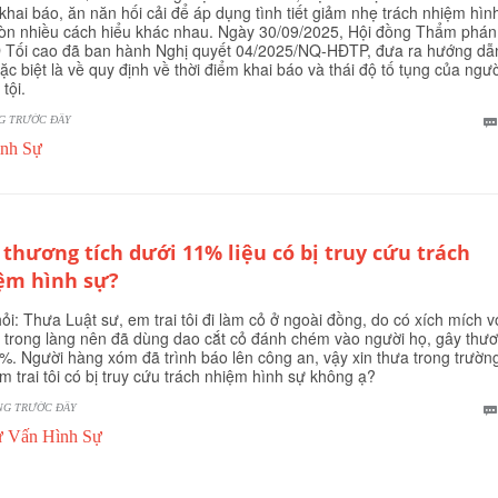
khai báo, ăn năn hối cải để áp dụng tình tiết giảm nhẹ trách nhiệm hìn
òn nhiều cách hiểu khác nhau. Ngày 30/09/2025, Hội đồng Thẩm phán
Tối cao đã ban hành Nghị quyết 04/2025/NQ-HĐTP, đưa ra hướng dẫ
đặc biệt là về quy định về thời điểm khai báo và thái độ tố tụng của ngườ
tội.
G TRƯỚC ĐÂY
nh Sự
 thương tích dưới 11% liệu có bị truy cứu trách
ệm hình sự?
ỏi: Thưa Luật sư, em trai tôi đi làm cỏ ở ngoài đồng, do có xích mích v
 trong làng nên đã dùng dao cắt cỏ đánh chém vào người họ, gây thư
8%. Người hàng xóm đã trình báo lên công an, vậy xin thưa trong trườn
m trai tôi có bị truy cứu trách nhiệm hình sự không ạ?
NG TRƯỚC ĐÂY
 Vấn Hình Sự