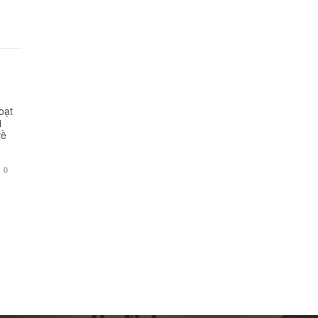
oạt
i
về
BÌNH

0
LUẬN