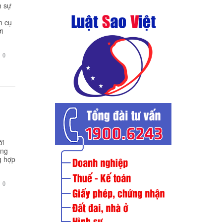
h sự
n cụ
i
BÌNH

0
LUẬN
ới
ơng
g hợp
BÌNH

0
LUẬN