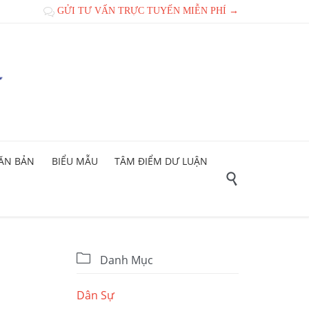
GỬI TƯ VẤN TRỰC TUYẾN MIỄN PHÍ →

ĂN BẢN
BIỂU MẪU
TÂM ĐIỂM DƯ LUẬN


Danh Mục
Dân Sự