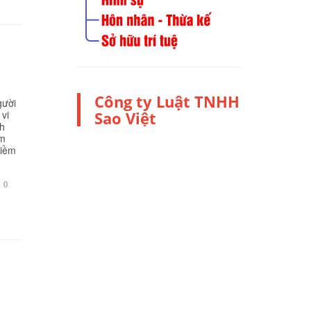
Công ty Luật TNHH
gười
 vi
Sao Việt
nh
âm
niềm
BÌNH

0
LUẬN