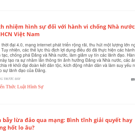
ch nhiệm hình sự đối với hành vi chống Nhà nước
HCN Việt Nam
 thời đại 4.0, mạng internet phát triển rộng rãi, thu hút một lượng lớn n
 Tuy nhiên, các thế lực thù địch lợi dụng điều đó đã thực hiện các hành
 tạc, chống phá Đảng và Nhà nước, làm giảm uy tín các lãnh đạo. Hà
này tạo ra sự nhầm lẫn thông tin ảnh hưởng Đảng và Nhà nước, các 
hia rẽ khối đại đoàn kết dân tộc, kích động nhân dân và làm suy yếu 
ào sự lãnh đạo của Đảng.
NG TRƯỚC ĐÂY
ến Thức Luật Hình Sự
 bẫy lừa đảo qua mạng: Bình tĩnh giải quyết hay
ng hốt lo âu?