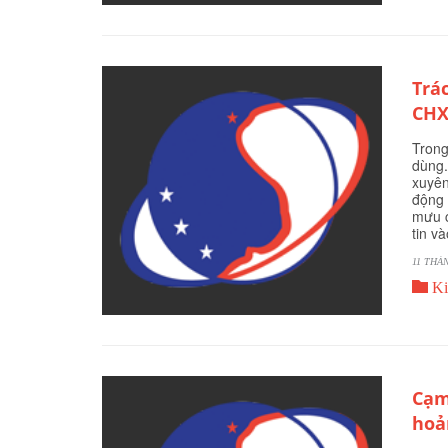
Trá
CHX
Trong
dùng.
xuyên
động 
mưu c
tin v
11 THÁ

Ki
Cạm
hoả