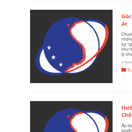
Góc
ác
Chuyê
những
sự “g
như t
lý ch
8 THÁN

Tư
Hướ
Chố
Áp dụ
quyết