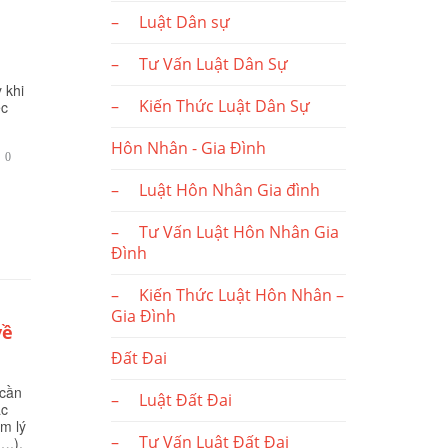
– Luật Dân sự
– Tư Vấn Luật Dân Sự
 khi
– Kiến Thức Luật Dân Sự
ệc
Hôn Nhân - Gia Đình
BÌNH

0
LUẬN
– Luật Hôn Nhân Gia đình
– Tư Vấn Luật Hôn Nhân Gia
Đình
– Kiến Thức Luật Hôn Nhân –
Gia Đình
về
Đất Đai
 cần
– Luật Đất Đai
ặc
âm lý
– Tư Vấn Luật Đất Đai
….).