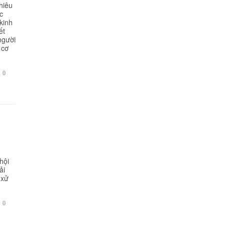
hiêu
c
kinh
ết
người
 cơ
BÌNH

0
LUẬN
hội
ải
 xử
BÌNH

0
LUẬN