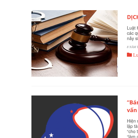
DỊC
Luật 
các q
nảy s
8 NĂM 

Lu
“Bá
vấn
Hiện 
lập t
“cho 
“làm 