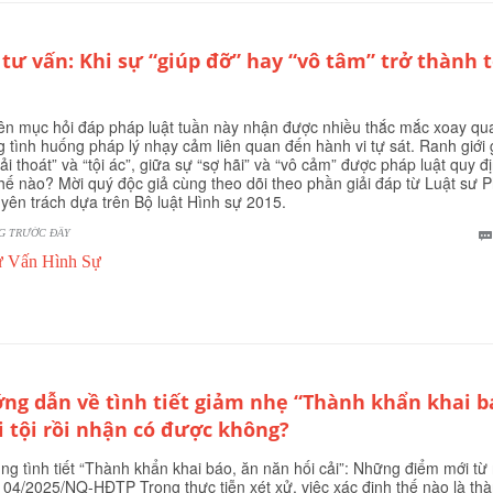
 tư vấn: Khi sự “giúp đỡ” hay “vô tâm” trở thành t
n mục hỏi đáp pháp luật tuần này nhận được nhiều thắc mắc xoay qu
 tình huống pháp lý nhạy cảm liên quan đến hành vi tự sát. Ranh giới 
iải thoát” và “tội ác”, giữa sự “sợ hãi” và “vô cảm” được pháp luật quy đ
hế nào? Mời quý độc giả cùng theo dõi theo phần giải đáp từ Luật sư 
uyên trách dựa trên Bộ luật Hình sự 2015.
G TRƯỚC ĐÂY
 Vấn Hình Sự
ng dẫn về tình tiết giảm nhẹ “Thành khẩn khai b
i tội rồi nhận có được không?
ng tình tiết “Thành khẩn khai báo, ăn năn hối cải”: Những điểm mới từ
 04/2025/NQ-HĐTP Trong thực tiễn xét xử, việc xác định thế nào là th