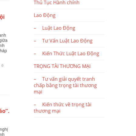
Thủ Tục Hành chính
Lao Động
ội
– Luật Lao Động
anh
giữa
– Tư Vấn Luật Lao Động
ịnh
Pháp
– Kiến Thức Luật Lao Động
TRỌNG TÀI THƯƠNG MẠI
BÌNH

0
LUẬN
– Tư vấn giải quyết tranh
chấp bằng trọng tài thương
mại
– Kiến thức về trọng tài
áo”.
thương mại
 nghị
ành