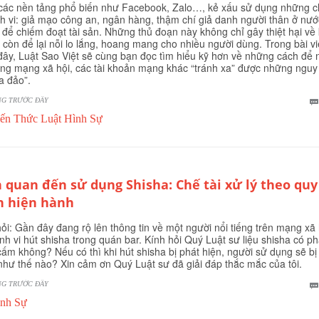
các nền tảng phổ biến như Facebook, Zalo…, kẻ xấu sử dụng những c
inh vi: giả mạo công an, ngân hàng, thậm chí giả danh người thân ở nướ
 để chiếm đoạt tài sản. Những thủ đoạn này không chỉ gây thiệt hại về 
 còn để lại nỗi lo lắng, hoang mang cho nhiều người dùng. Trong bài vi
đây, Luật Sao Việt sẽ cùng bạn đọc tìm hiểu kỹ hơn về những cách để 
ng mạng xã hội, các tài khoản mạng khác “tránh xa” được những nguy
ừa đảo”.
NG TRƯỚC ĐÂY
ến Thức Luật Hình Sự
n quan đến sử dụng Shisha: Chế tài xử lý theo quy
h hiện hành
ỏi: Gần đây đang rộ lên thông tin về một người nổi tiếng trên mạng xã 
nh vi hút shisha trong quán bar. Kính hỏi Quý Luật sư liệu shisha có ph
cấm không? Nếu có thì khi hút shisha bị phát hiện, người sử dụng sẽ bị
như thế nào? Xin cảm ơn Quý Luật sư đã giải đáp thắc mắc của tôi.
NG TRƯỚC ĐÂY
nh Sự