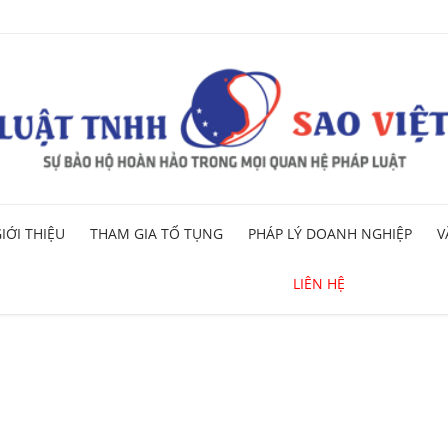
Skip
IỚI THIỆU
THAM GIA TỐ TỤNG
PHÁP LÝ DOANH NGHIỆP
V
to
content
LIÊN HỆ