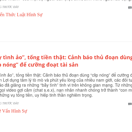
G TRƯỚC ĐÂY
ến Thức Luật Hình Sự
y tình ảo”, tống tiền thật: Cảnh báo thủ đoạn dùn
ip nóng” để cưỡng đoạt tài sản
tình ảo”, tống tiền thật: Cảnh báo thủ đoạn dùng “clip nóng” để cưỡng 
ản Lợi dụng tâm lý tò mò và phút yếu lòng của nhiều nam giới, các đối 
ảo đã giăng ra những “bẫy tình” tinh vi trên không gian mạng. Từ nhữn
gọi video gợi cảm (chat s.e.x), nạn nhân nhanh chóng trở thành “con m
hững vụ tống tiền, uy hiếp tinh thần nghiêm trọng.
G TRƯỚC ĐÂY
 Vấn Hình Sự