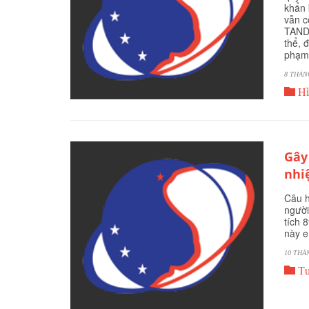
khẩn 
vẫn c
TAND 
thể, 
phạm 
8 THÁN

Hì
Gây
nhi
Câu h
người
tích 
này e
10 THÁ

Tư