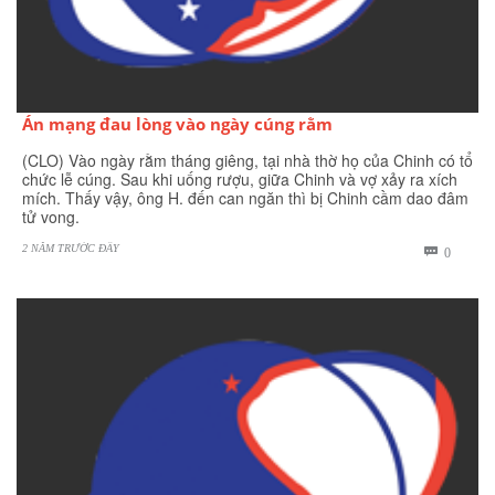
Án mạng đau lòng vào ngày cúng rằm
(CLO) Vào ngày rằm tháng giêng, tại nhà thờ họ của Chinh có tổ
chức lễ cúng. Sau khi uống rượu, giữa Chinh và vợ xảy ra xích
mích. Thấy vậy, ông H. đến can ngăn thì bị Chinh cầm dao đâm
tử vong.
2 NĂM TRƯỚC ĐÂY
BÌNH

0
LUẬN