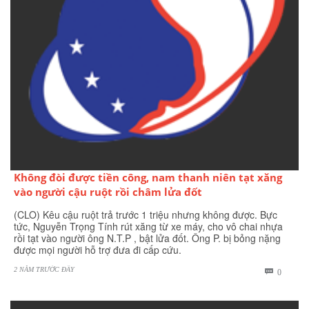
Không đòi được tiền công, nam thanh niên tạt xăng
vào người cậu ruột rồi châm lửa đốt
(CLO) Kêu cậu ruột trả trước 1 triệu nhưng không được. Bực
tức, Nguyễn Trọng Tính rút xăng từ xe máy, cho vô chai nhựa
rồi tạt vào người ông N.T.P , bật lửa đốt. Ông P. bị bỏng nặng
được mọi người hỗ trợ đưa đi cấp cứu.
2 NĂM TRƯỚC ĐÂY
BÌNH

0
LUẬN