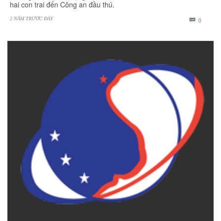
hai con trai đến Công an đầu thú.
2 NĂM TRƯỚC ĐÂY
BÌNH

0
LUẬN