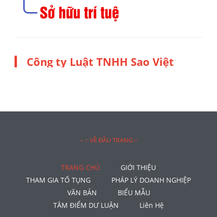
Công ty Luật TNHH Sao Việt
– ↑ VỀ ĐẦU TRANG –
TRANG CHỦ
GIỚI THIỆU
THAM GIA TỐ TỤNG
PHÁP LÝ DOANH NGHIỆP
VĂN BẢN
BIỂU MẪU
TÂM ĐIỂM DƯ LUẬN
Liên Hệ