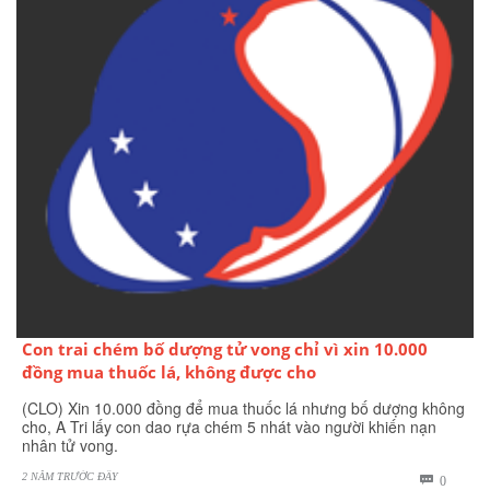
Con trai chém bố dượng tử vong chỉ vì xin 10.000
đồng mua thuốc lá, không được cho
(CLO) Xin 10.000 đồng để mua thuốc lá nhưng bố dượng không
cho, A Tri lấy con dao rựa chém 5 nhát vào người khiến nạn
nhân tử vong.
2 NĂM TRƯỚC ĐÂY
BÌNH

0