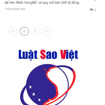
đá trên Web “bong88” có quy mô hơn 300 tỷ đồng.
3 NĂM TRƯỚC ĐÂY
BÌNH

0
LUẬN
<<
1
2
>>