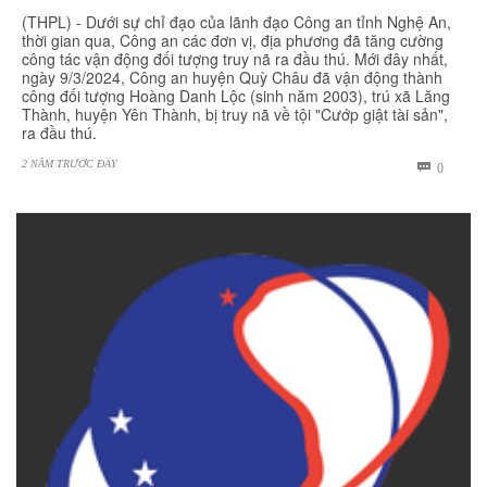
(THPL) - Dưới sự chỉ đạo của lãnh đạo Công an tỉnh Nghệ An,
thời gian qua, Công an các đơn vị, địa phương đã tăng cường
công tác vận động đối tượng truy nã ra đầu thú. Mới đây nhất,
ngày 9/3/2024, Công an huyện Quỳ Châu đã vận động thành
công đối tượng Hoàng Danh Lộc (sinh năm 2003), trú xã Lăng
Thành, huyện Yên Thành, bị truy nã về tội "Cướp giật tài sản",
ra đầu thú.
2 NĂM TRƯỚC ĐÂY
BÌNH

0
LUẬN