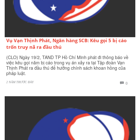
Vụ Vạn Thịnh Phát, Ngân hàng SCB: Kêu gọi 5 bị cáo
trốn truy nã ra đầu thú
(CLO) Ngày 19/2, TAND TP Hồ Chí Minh phát đi thông báo về
việc kêu gọi năm bị cáo trong vụ án xảy ra tại Tập đoàn Vạn
Thịnh Phát ra đầu thú để hưởng chính sách khoan hồng của
pháp luật.
2 NĂM TRƯỚC ĐÂY
BÌNH

0
LUẬN