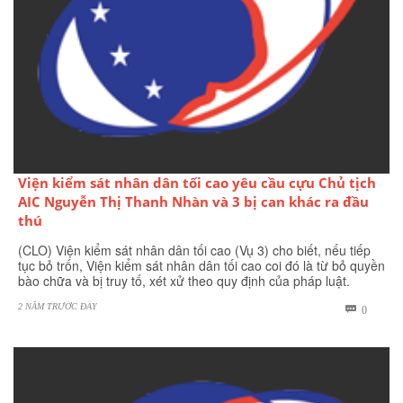
Viện kiểm sát nhân dân tối cao yêu cầu cựu Chủ tịch
AIC Nguyễn Thị Thanh Nhàn và 3 bị can khác ra đầu
thú
(CLO) Viện kiểm sát nhân dân tối cao (Vụ 3) cho biết, nếu tiếp
tục bỏ trốn, Viện kiểm sát nhân dân tối cao coi đó là từ bỏ quyền
bào chữa và bị truy tố, xét xử theo quy định của pháp luật.
2 NĂM TRƯỚC ĐÂY
BÌNH

0
LUẬN