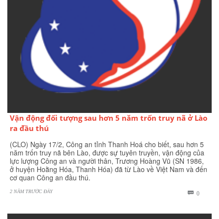
Vận động đối tượng sau hơn 5 năm trốn truy nã ở Lào
ra đầu thú
(CLO) Ngày 17/2, Công an tỉnh Thanh Hoá cho biết, sau hơn 5
năm trốn truy nã bên Lào, được sự tuyên truyền, vận động của
lực lượng Công an và người thân, Trương Hoàng Vũ (SN 1986,
ở huyện Hoằng Hóa, Thanh Hóa) đã từ Lào về Việt Nam và đến
cơ quan Công an đầu thú.
2 NĂM TRƯỚC ĐÂY
BÌNH

0
LUẬN