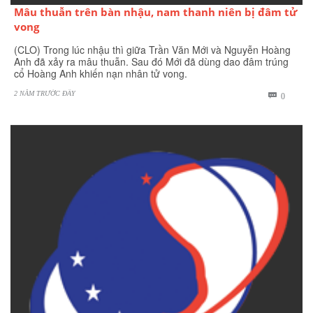
Mâu thuẫn trên bàn nhậu, nam thanh niên bị đâm tử
vong
(CLO) Trong lúc nhậu thì giữa Trần Văn Mới và Nguyễn Hoàng
Anh đã xảy ra mâu thuẫn. Sau đó Mới đã dùng dao đâm trúng
cổ Hoàng Anh khiến nạn nhân tử vong.
2 NĂM TRƯỚC ĐÂY
BÌNH

0
LUẬN