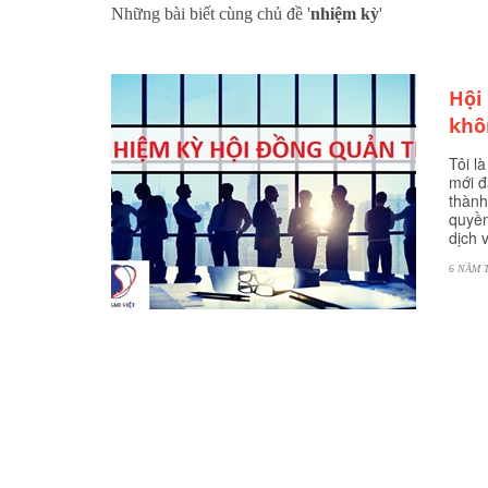
Những bài biết cùng chủ đề '
nhiệm kỳ
'
Hội
khô
Tôi l
mới đ
thành
quyền
dịch 
6 NĂM 