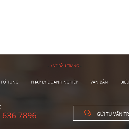
– ↑ VỀ ĐẦU TRANG –
 TỐ TỤNG
PHÁP LÝ DOANH NGHIỆP
VĂN BẢN
BIỂ
E

 636 7896
GỬI TƯ VẤN T