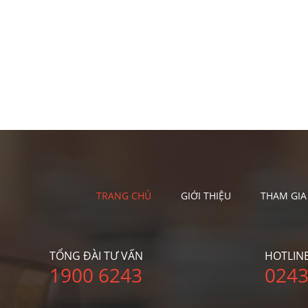
TRANG CHỦ
GIỚI THIỆU
THAM GIA
TỔNG ĐÀI TƯ VẤN
HOTLIN
1900 6243
0243