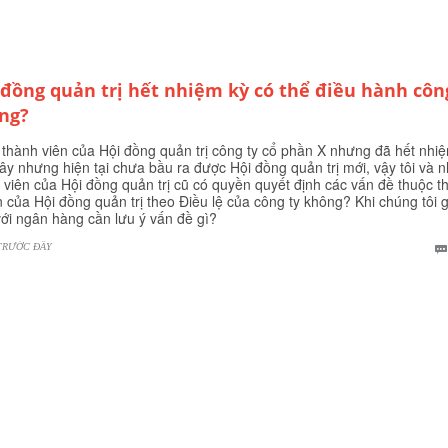
 đồng quản trị hết nhiệm kỳ có thể điều hành côn
ng?
à thành viên của Hội đồng quản trị công ty cổ phần X nhưng đã hết nhi
ây nhưng hiện tại chưa bầu ra được Hội đồng quản trị mới, vậy tôi và 
 viên của Hội đồng quản trị cũ có quyền quyết định các vấn đề thuộc 
 của Hội đồng quản trị theo Điều lệ của công ty không? Khi chúng tôi 
với ngân hàng cần lưu ý vấn đề gì?
TRƯỚC ĐÂY