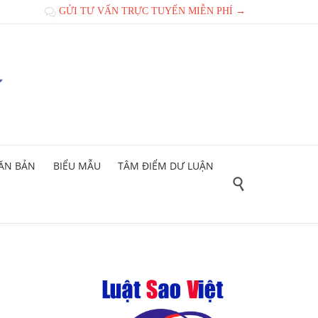
GỬI TƯ VẤN TRỰC TUYẾN MIỄN PHÍ →

ĂN BẢN
BIỂU MẪU
TÂM ĐIỂM DƯ LUẬN
