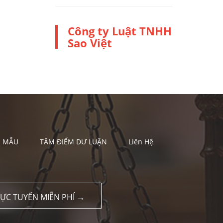
Công ty Luật TNHH
Sao Việt
U MẪU
TÂM ĐIỂM DƯ LUẬN
Liên Hệ
RỰC TUYẾN MIỄN PHÍ →