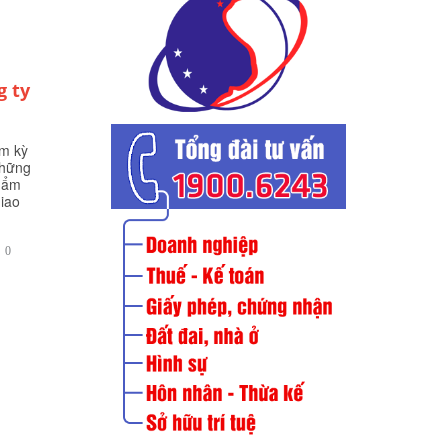
g ty
ệm kỳ
những
thẩm
giao
BÌNH

0
LUẬN