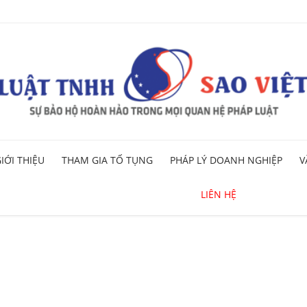
Skip
IỚI THIỆU
THAM GIA TỐ TỤNG
PHÁP LÝ DOANH NGHIỆP
V
to
content
LIÊN HỆ