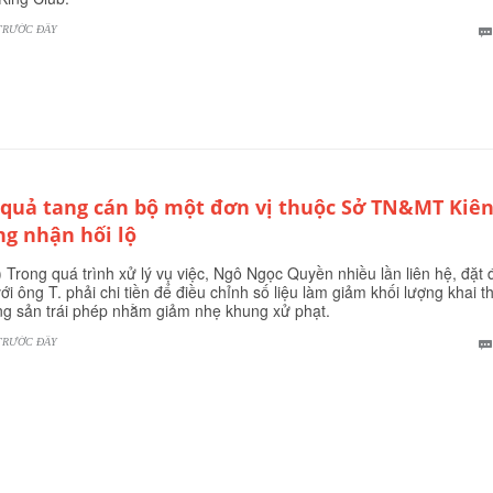
TRƯỚC ĐÂY
 quả tang cán bộ một đơn vị thuộc Sở TN&MT Kiê
ng nhận hối lộ
 Trong quá trình xử lý vụ việc, Ngô Ngọc Quyền nhiều lần liên hệ, đặt 
với ông T. phải chi tiền để điều chỉnh số liệu làm giảm khối lượng khai t
g sản trái phép nhằm giảm nhẹ khung xử phạt.
TRƯỚC ĐÂY