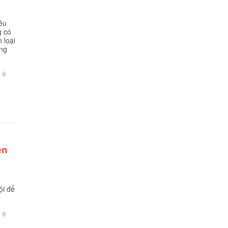
êu
g có
 loại
ừng
BÌNH

0
LUẬN
èn
ội để
BÌNH

0
LUẬN