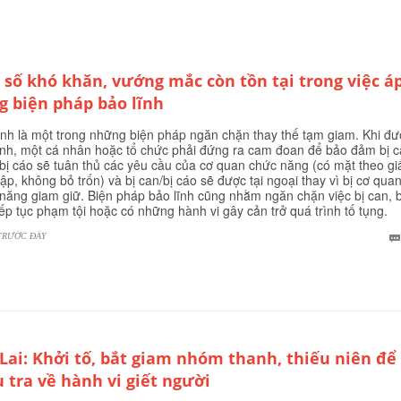
 số khó khăn, vướng mắc còn tồn tại trong việc á
g biện pháp bảo lĩnh
ĩnh là một trong những biện pháp ngăn chặn thay thế tạm giam. Khi đư
ĩnh, một cá nhân hoặc tổ chức phải đứng ra cam đoan để bảo đảm bị 
bị cáo sẽ tuân thủ các yêu cầu của cơ quan chức năng (có mặt theo gi
 tập, không bỏ trốn) và bị can/bị cáo sẽ được tại ngoại thay vì bị cơ qua
năng giam giữ. Biện pháp bảo lĩnh cũng nhằm ngăn chặn việc bị can, b
iếp tục phạm tội hoặc có những hành vi gây cản trở quá trình tố tụng.
TRƯỚC ĐÂY
 Lai: Khởi tố, bắt giam nhóm thanh, thiếu niên để
u tra về hành vi giết người