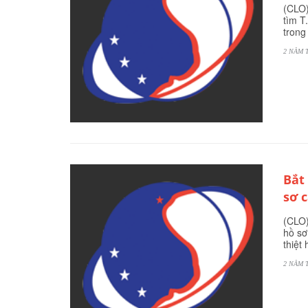
(CLO)
tìm T
trong
2 NĂM 
Bắt
sơ 
(CLO)
hồ sơ
thiệt
2 NĂM 