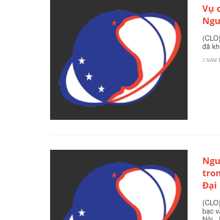
Vụ 
Ngu
(CLO)
đã kh
2 NĂM 
Ngu
tro
Đại
(CLO)
bạc v
Nội -