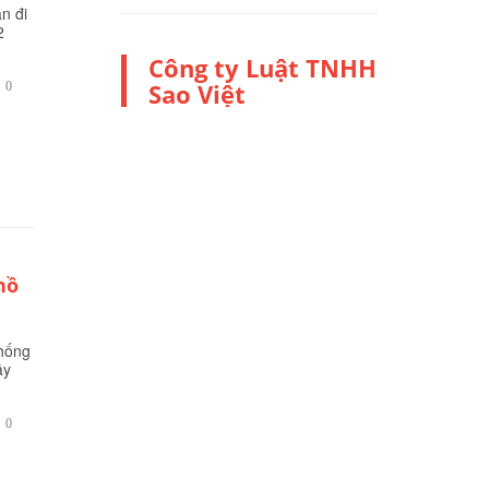
n đi
2
Công ty Luật TNHH
BÌNH
Sao Việt

0
LUẬN
hồ
khống
ây
BÌNH

0
LUẬN