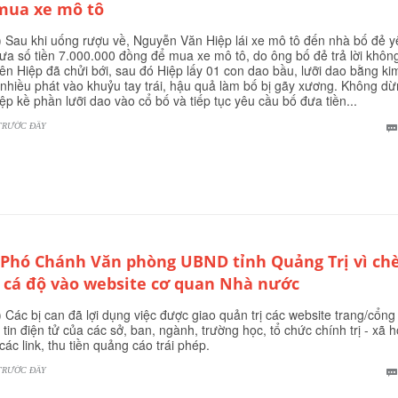
mua xe mô tô
 Sau khi uống rượu về, Nguyễn Văn Hiệp lái xe mô tô đến nhà bố đẻ y
ưa số tiền 7.000.000 đồng để mua xe mô tô, do ông bố đẻ trả lời khôn
nên Hiệp đã chửi bới, sau đó Hiệp lấy 01 con dao bầu, lưỡi dao bằng kim
nhiều phát vào khuỷu tay trái, hậu quả làm bố bị gãy xương. Không d
Hiệp kề phần lưỡi dao vào cổ bố và tiếp tục yêu cầu bố đưa tiền...
TRƯỚC ĐÂY
 Phó Chánh Văn phòng UBND tỉnh Quảng Trị vì ch
k cá độ vào website cơ quan Nhà nước
 Các bị can đã lợi dụng việc được giao quản trị các website trang/cổng
 tin điện tử của các sở, ban, ngành, trường học, tổ chức chính trị - xã h
các link, thu tiền quảng cáo trái phép.
TRƯỚC ĐÂY