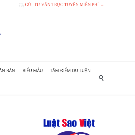
GỬI TƯ VẤN TRỰC TUYẾN MIỄN PHÍ →

ĂN BẢN
BIỂU MẪU
TÂM ĐIỂM DƯ LUẬN
