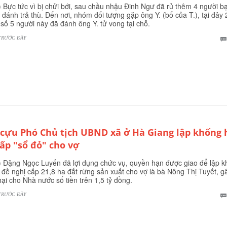
 Bực tức vì bị chửi bới, sau chầu nhậu Đinh Ngư đã rủ thêm 4 người bạ
. đánh trả thù. Đến nơi, nhóm đối tượng gặp ông Y. (bố của T.), tại đây 
 số 5 người này đã đánh ông Y. tử vong tại chỗ.
TRƯỚC ĐÂY
 cựu Phó Chủ tịch UBND xã ở Hà Giang lập khống 
cấp "sổ đỏ" cho vợ
 Đặng Ngọc Luyến đã lợi dụng chức vụ, quyền hạn được giao để lập 
 đề nghị cấp 21,8 ha đất rừng sản xuất cho vợ là bà Nông Thị Tuyết, g
 hại cho Nhà nước số tiền trên 1,5 tỷ đồng.
TRƯỚC ĐÂY