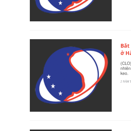
Bắt
ở H
(CLO)
nhiên
keo.
2 NĂM 