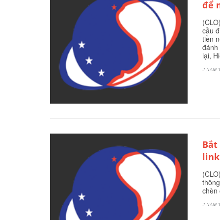
để 
(CLO)
cầu đ
tiền 
đánh 
lại, 
2 NĂM 
Bắt
lin
(CLO)
thông
chèn 
2 NĂM 