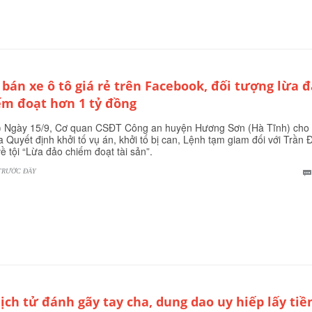
 bán xe ô tô giá rẻ trên Facebook, đối tượng lừa 
ếm đoạt hơn 1 tỷ đồng
 Ngày 15/9, Cơ quan CSĐT Công an huyện Hương Sơn (Hà Tĩnh) cho b
a Quyết định khởi tố vụ án, khởi tố bị can, Lệnh tạm giam đối với Trần
ề tội “Lừa đảo chiếm đoạt tài sản”.
TRƯỚC ĐÂY
ịch tử đánh gãy tay cha, dung dao uy hiếp lấy tiề