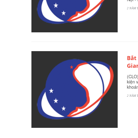
2 NĂM 
Bắt
Gia
(CLO)
kiện 
khoán
2 NĂM 