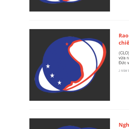
Rao
chi
(CLO)
vừa r
Đức v
2 NĂM 
Ngh