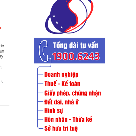
p
ợc
can
ấy
n
ị
BÌNH

0
LUẬN