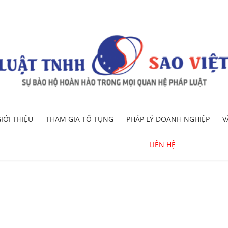
Skip
IỚI THIỆU
THAM GIA TỐ TỤNG
PHÁP LÝ DOANH NGHIỆP
V
to
content
LIÊN HỆ