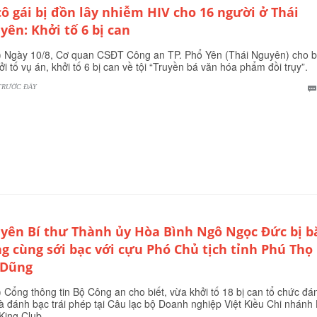
cô gái bị đồn lây nhiễm HIV cho 16 người ở Thái
yên: Khởi tố 6 bị can
 Ngày 10/8, Cơ quan CSĐT Công an TP. Phổ Yên (Thái Nguyên) cho bi
ởi tố vụ án, khởi tố 6 bị can về tội “Truyền bá văn hóa phẩm đồi trụy”.
TRƯỚC ĐÂY
yên Bí thư Thành ủy Hòa Bình Ngô Ngọc Đức bị b
ng cùng sới bạc với cựu Phó Chủ tịch tỉnh Phú Thọ
 Dũng
 Cổng thông tin Bộ Công an cho biết, vừa khởi tố 18 bị can tổ chức đá
à đánh bạc trái phép tại Câu lạc bộ Doanh nghiệp Việt Kiều Chi nhánh
 King Club.