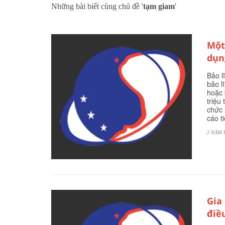
Những bài biết cùng chủ đề '
tạm giam
'
Một
dụn
Bảo l
bảo l
hoặc 
triệu
chức 
cáo t
2 NĂM 
Gia
điề