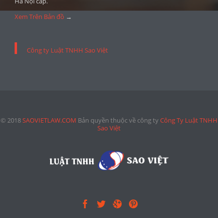
Hà Nội cấp.
Xem Trên Bản đồ
→
Công ty Luật TNHH Sao Việt
© 2018
SAOVIETLAW.COM
Bản quyền thuộc về công ty
Công Ty Luật TNHH
Sao Việt



