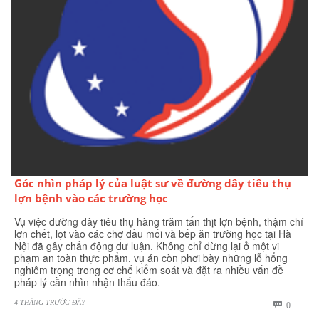
Góc nhìn pháp lý của luật sư về đường dây tiêu thụ
lợn bệnh vào các trường học
Vụ việc đường dây tiêu thụ hàng trăm tấn thịt lợn bệnh, thậm chí
lợn chết, lọt vào các chợ đầu mối và bếp ăn trường học tại Hà
Nội đã gây chấn động dư luận. Không chỉ dừng lại ở một vi
phạm an toàn thực phẩm, vụ án còn phơi bày những lỗ hổng
nghiêm trọng trong cơ chế kiểm soát và đặt ra nhiều vấn đề
pháp lý cần nhìn nhận thấu đáo.
4 THÁNG TRƯỚC ĐÂY
BÌNH

0
LUẬN