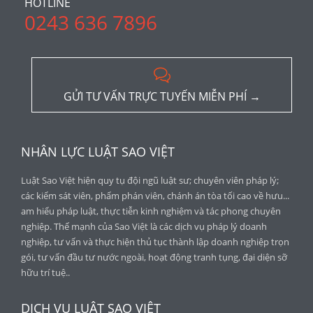
HOTLINE
0243 636 7896

GỬI TƯ VẤN TRỰC TUYẾN MIỄN PHÍ →
NHÂN LỰC LUẬT SAO VIỆT
Luật Sao Việt hiện quy tụ đội ngũ luật sư; chuyên viên pháp lý;
các kiểm sát viên, phẩm phán viên, chánh án tòa tối cao về hưu...
am hiểu pháp luật, thực tiễn kinh nghiệm và tác phong chuyên
nghiệp. Thế mạnh của Sao Việt là các dịch vụ pháp lý doanh
nghiệp, tư vấn và thực hiện thủ tục thành lập doanh nghiệp trọn
gói, tư vấn đầu tư nước ngoài, hoạt động tranh tụng, đại diện sỡ
hữu trí tuệ..
DỊCH VỤ LUẬT SAO VIỆT