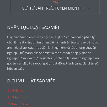

GỬI TƯ VẤN TRỰC TUYẾN MIỄN PHÍ →
NHÂN LỰC LUẬT SAO VIỆT
Luật Sao Việt hiện quy tụ đội ngũ luật sư; chuyên viên pháp lý;
các kiểm sát viên, phẩm phán viên, chánh án tòa tối cao về hưu...
am hiểu pháp luật, thực tiễn kinh nghiệm và tác phong chuyên
nghiệp. Thế mạnh của Sao Việt là các dịch vụ pháp lý doanh
nghiệp, tư vấn và thực hiện thủ tục thành lập doanh nghiệp trọn
gói, tư vấn đầu tư nước ngoài, hoạt động tranh tụng, đại diện sỡ
hữu trí tuệ..
DỊCH VỤ LUẬT SAO VIỆT
Luật dân sự →
Luật hình sự →
Sở hữu Trí tuệ →