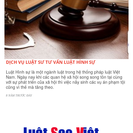
DỊCH VỤ LUẬT SƯ TƯ VẤN LUẬT HÌNH SỰ
Luật Hình sự là một ngành luật trong hệ thống pháp luật Việt
Nam. Ngày nay khi các quan hệ xã hội song song tồn tại cùng
với sự phát triển của xã hội thì việc nảy sinh các vụ án phạm tội
cũng vì thế mà tăng theo.
8 NĂM TRƯỚC ĐÂY
BÌNH

0
LUẬN