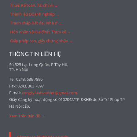
Thuế, Kế toán, Tài chính →
Thành lập Doanh nghiệp →
Tranh chấp Đất đai, Nhà ở →
Hôn nhân và Gia đình, Thừa kế →
Giấy phép con, giấy chứng nhận →
THÔNG TIN LIÊN HỆ
Số 525 Lạc Long Quân, P.Tây Hồ,
TP. Hà Nội
Tel: 0243. 636 7896
Fax: 0243. 363 7897
E-mail:
congtyluatsaoviet@gmail.com
Giấy đăng ký hoạt động số 0102042/TP-ĐKHĐ do Sở Tư Pháp TP
Hà Nội cấp.
Xem Trên Bản đồ
→
Công ty Luật TNHH Sao Việt