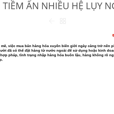
 TIỀM ẨN NHIỀU HỆ LỤY 


h mẽ, việc mua bán hàng hóa xuyên biên giới ngày càng trở nên 
 người đã có thể đặt hàng từ nước ngoài để sử dụng hoặc kinh do
 hợp pháp, tình trạng nhập hàng hóa buôn lậu, hàng không rõ n
p.