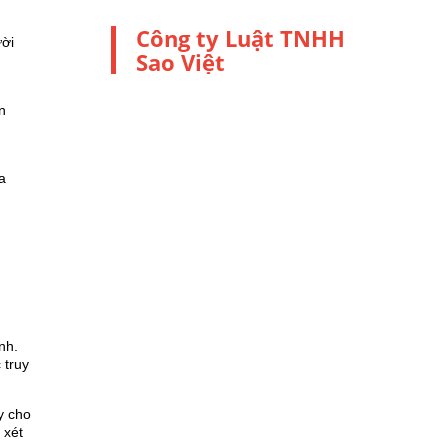
Công ty Luật TNHH
ười
Sao Việt
n
a
nh.
 truy
y cho
 xét