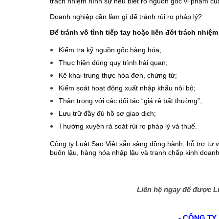
trách nhiệm hình sự nếu biết rõ nguồn gốc vi phạm củ
Doanh nghiệp cần làm gì để tránh rủi ro pháp lý?
Để tránh vô tình tiếp tay hoặc liên đới trách nhiệ
Kiểm tra kỹ nguồn gốc hàng hóa;
Thực hiện đúng quy trình hải quan;
Kê khai trung thực hóa đơn, chứng từ;
Kiểm soát hoạt động xuất nhập khẩu nội bộ;
Thận trọng với các đối tác “giá rẻ bất thường”;
Lưu trữ đầy đủ hồ sơ giao dịch;
Thường xuyên rà soát rủi ro pháp lý và thuế.
Công ty Luật Sao Việt sẵn sàng đồng hành, hỗ trợ tư v
buôn lậu, hàng hóa nhập lậu và tranh chấp kinh doanh
Liên hệ ngay để được Lu
- CÔNG TY