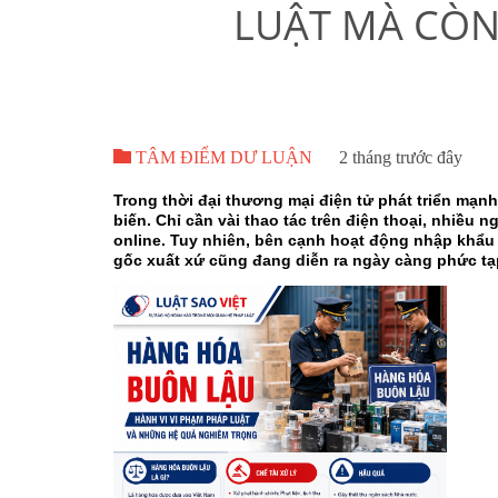
LUẬT MÀ CÒN

TÂM ĐIỂM DƯ LUẬN
2 tháng trước đây
Trong thời đại thương mại điện tử phát triển mạn
biến. Chỉ cần vài thao tác trên điện thoại, nhiều
online. Tuy nhiên, bên cạnh hoạt động nhập khẩu
gốc xuất xứ cũng đang diễn ra ngày càng phức tạ