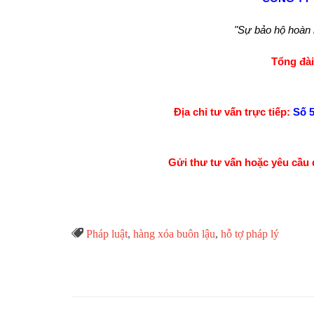
"Sự bảo hộ hoàn
Tổng đài
Địa chỉ tư vấn trực tiếp:
Số 5
Gửi thư tư vấn hoặc yêu cầu 
Từ

Pháp luật
,
hàng xóa buôn lậu
,
hỗ tợ pháp lý
Khóa