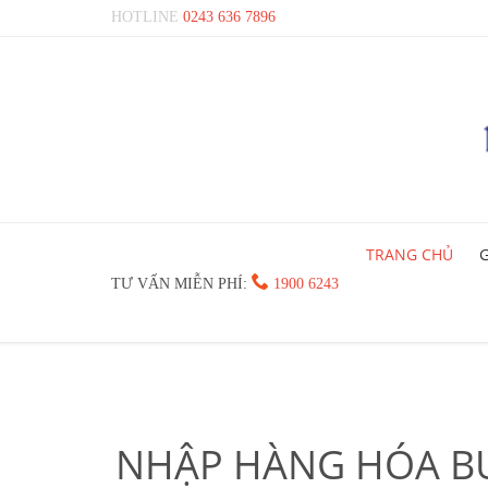
HOTLINE
0243 636 7896
TRANG CHỦ
G

TƯ VẤN MIỄN PHÍ:
1900 6243
NHẬP HÀNG HÓA BU