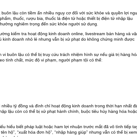
buôn lậu còn tiềm ẩn nhiều nguy cơ đối với sức khỏe và quyền lợi ng
ẩm, thuốc, rượu bia, thuốc lá điện tử hoặc thiết bị điện tử nhập lậu
 hưởng nghiêm trọng đến sức khỏe người sử dụng.
ường kiểm tra hoạt động kinh doanh online, livestream bán hàng và vậ
ù kinh doanh nhỏ lẻ nhưng vẫn bị xử phạt do không chứng minh được
 vi buôn lậu có thể bị truy cứu trách nhiệm hình sự nếu giá trị hàng hó
theo tính chất, mức độ vi phạm, người phạm tội có thể:
 nhiều tỷ đồng và đình chỉ hoạt động kinh doanh trong thời hạn nhất đị
hập lậu còn có thể bị xử phạt hành chính, buộc tiêu hủy hàng hóa hoặc
ếu hiểu biết pháp luật hoặc ham lợi nhuận trước mắt đã vô tình tiếp ta
tên hộ”, “xuất hóa đơn hộ”, “nhập hàng giúp” nhưng vẫn có thể bị xem