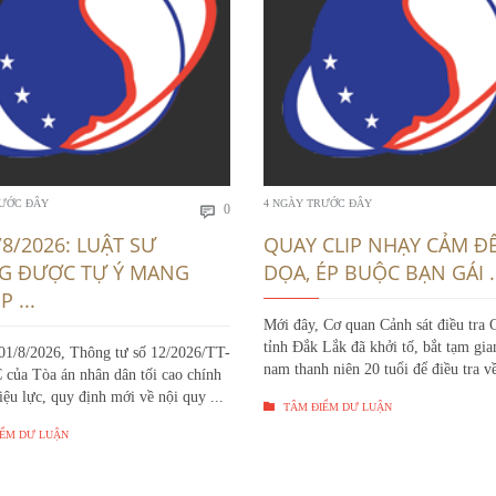
Bình
RƯỚC ĐÂY
4 NGÀY TRƯỚC ĐÂY
0

luận
/8/2026: LUẬT SƯ
QUAY CLIP NHẠY CẢM Đ
G ĐƯỢC TỰ Ý MANG
DỌA, ÉP BUỘC BẠN GÁI ..
 ...
Mới đây, Cơ quan Cảnh sát điều tra 
tỉnh Đắk Lắk đã khởi tố, bắt tạm gi
01/8/2026, Thông tư số 12/2026/TT-
nam thanh niên 20 tuổi để điều tra về
ủa Tòa án nhân dân tối cao chính
iệu lực, quy định mới về nội quy ...

TÂM ĐIỂM DƯ LUẬN
ỂM DƯ LUẬN