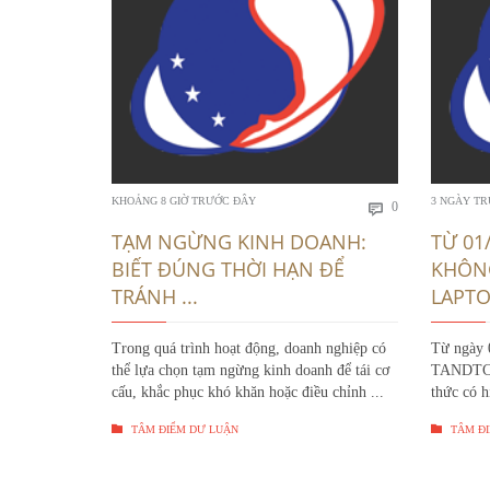
Bình
KHOẢNG 8 GIỜ TRƯỚC ĐÂY
3 NGÀY T
0

luận
TẠM NGỪNG KINH DOANH:
TỪ 01
BIẾT ĐÚNG THỜI HẠN ĐỂ
KHÔN
TRÁNH ...
LAPTOP
Trong quá trình hoạt động, doanh nghiệp có
Từ ngày 
thể lựa chọn tạm ngừng kinh doanh để tái cơ
TANDTC c
cấu, khắc phục khó khăn hoặc điều chỉnh ...
thức có h


TÂM ĐIỂM DƯ LUẬN
TÂM ĐI