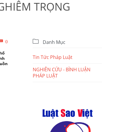
NGHIÊM TRỌNG

Bình

0
Danh Mục
luận
phổ
Tin Tức Pháp Luật
anh
guồn
NGHIÊN CỨU - BÌNH LUẬN
PHÁP LUẬT