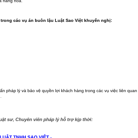
a hàng hóa.
m trong các vụ án buôn lậu Luật Sao Việt khuyến nghị:
ấn pháp lý và bảo vệ quyền lợi khách hàng trong các vụ việc liên quan
.
ật sư, Chuyên viên pháp lý hỗ trợ kịp thời:
 LUẬT TNHH SAO VIỆT
-