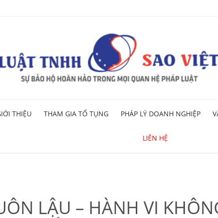
Skip
IỚI THIỆU
THAM GIA TỐ TỤNG
PHÁP LÝ DOANH NGHIỆP
V
to
content
LIÊN HỆ
ÔN LẬU – HÀNH VI KHÔNG