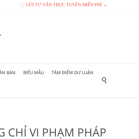
GỬI TƯ VẤN TRỰC TUYẾN MIỄN PHÍ →

ĂN BẢN
BIỂU MẪU
TÂM ĐIỂM DƯ LUẬN

 CHỈ VI PHẠM PHÁP