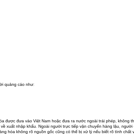
lời quảng cáo như:
hóa được đưa vào Việt Nam hoặc đưa ra nước ngoài trái phép, không t
h về xuất nhập khẩu. Ngoài người trực tiếp vận chuyển hàng lậu, người
ng hóa không rõ nguồn gốc cũng có thể bị xử lý nếu biết rõ tính chất v