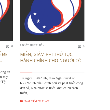
Bình
Bình
6 NGÀY TRƯỚC ĐÂY
9 NGÀY TRƯỚC
0
0


luận
luận
Ể ĐE
MIỄN, GIẢM PHÍ THỦ TỤC
MÃ SỐ T
.
HÀNH CHÍNH CHO NGƯỜI CÓ
06: THUẾ
...
Công an
Nhằm chuẩn h
am một
cao hiệu quả
Từ ngày 15/8/2026, theo Nghị quyết số
 Tội ...
Nội đang triể
66.22/2026 của Chính phủ về phát triển công
dân số, Nhà nước sẽ triển khai chính sách

TÂM ĐIỂM 
miễn, ...

TÂM ĐIỂM DƯ LUẬN