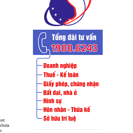
hực
 chứa
i