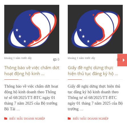
Bình
Bì
khoảng 1 năm trước đây
khoảng 1 năm trước đây
0
0


luận
luậ
Thông báo về việc chấm dứt
Giấy đề nghị dừng thực
hoạt động hộ kinh ...
hiện thủ tục đăng ký hộ ...
Thông báo về việc chấm dứt hoạt
Giấy đề nghị dừng thực hiện thủ
động hộ kinh doanh theo Thông
tục đăng ký hộ kinh doanh theo
tư số 68/2025/TT-BTC ngày 01
Thông tư số 68/2025/TT-BTC
tháng 7 năm 2025 của Bộ trưởng
ngày 01 tháng 7 năm 2025 của Bộ
Bộ Tài ...
trưởng ...


BIỂU MẪU DOANH NGHIỆP
BIỂU MẪU DOANH NGHIỆP