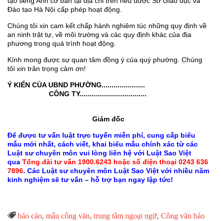
tạo tiếng Anh cơ bản tại địa chỉ trên nếu được Sở Giáo dục và
Đào tạo Hà Nội cấp phép hoạt động.
Chúng tôi xin cam kết chấp hành nghiêm túc những quy định về
an ninh trật tự, về môi trường và các quy định khác của địa
phương trong quá trình hoạt động.
Kính mong được sự quan tâm đồng ý của quý phường. Chúng
tôi xin trân trọng cảm ơn!
Ý KIỂN CỦA UBND PHƯỜNG......................
CÔNG TY..................................
Giám đốc
Để được tư vấn luật trực tuyến miễn phí, cung cấp biểu
mẫu mới nhất, cách viết, khai biểu mẫu chính xác từ các
Luật sư chuyên môn vui lòng liên hệ với Luật Sao Việt
qua
Tổng đài tư vấn 1900.6243 hoặc số điện thoại 0243 636
7896
. Các Luật sư chuyên môn Luật Sao Việt với nhiều năm
kinh nghiệm sẽ tư vấn – hỗ trợ bạn ngay lập tức!
Từ

báo cáo
,
mẫu công văn
,
trung tâm ngoại ngữ
,
Công văn báo