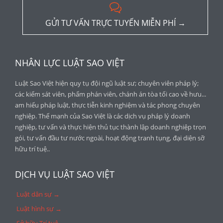

GỬI TƯ VẤN TRỰC TUYẾN MIỄN PHÍ →
NHÂN LỰC LUẬT SAO VIỆT
Luật Sao Việt hiện quy tụ đội ngũ luật sư; chuyên viên pháp lý;
các kiểm sát viên, phẩm phán viên, chánh án tòa tối cao về hưu...
am hiểu pháp luật, thực tiễn kinh nghiệm và tác phong chuyên
nghiệp. Thế mạnh của Sao Việt là các dịch vụ pháp lý doanh
nghiệp, tư vấn và thực hiện thủ tục thành lập doanh nghiệp trọn
gói, tư vấn đầu tư nước ngoài, hoạt động tranh tụng, đại diện sỡ
hữu trí tuệ..
DỊCH VỤ LUẬT SAO VIỆT
Luật dân sự →
Luật hình sự →
Sở hữu Trí tuệ →