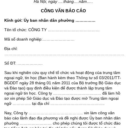
Hà Nội, ngày ….tháng….năm…..
CÔNG VĂN BÁO CÁO
Kính gửi: Ủy ban nhân dân phường ……………
Tên tổ chức: CÔNG TY …………………………………
Mã số doanh nghiệp:……………………
Địa chỉ:
………………………………………………………………………………
Số ĐT: ……………….
Sau khi nghiên cứu quy chế tổ chức và hoạt động của trung tâm
ngoại ngữ, tin học (Ban hành kèm theo Thông tư số 03/2011/TT-
BGDDT ngày 28 tháng 01 năm 2011 của Bộ trưởng Bộ Giáo dục
và Đào tạo) quy định điều kiện để được thành lập trung tâm
ngoại ngữ tin học. Công ty ……………………………… đã làm hồ
sơ xin phép Sở Giáo dục và Đào tạo được mở Trung tâm ngoại
ngữ ………….. tại địa chỉ …………………………………..
Nay, Công ty ………………………………….. xin làm công văn
báo cáo lãnh đạo địa phương và đề nghị được Ủy ban nhân dân
phường …………………… cho phép chúng tôi được tổ chức đào