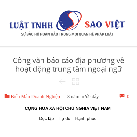
Công văn báo cáo địa phương về
hoạt động trung tâm ngoại ngữ



Bìn

0
Biểu Mẫu Doanh Nghiệp
8 năm trước đây
luậ
CỘNG HÒA XÃ HỘI CHỦ NGHĨA VIỆT NAM
Độc lập – Tự do – Hạnh phúc
--------------------------