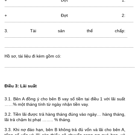
+ Đợt 1:
...........................................................................................................
+ Đợt 2:
...........................................................................................................
3. Tài sản thế chấp:
......................................................................................................
...........................................................................................................
Hồ sơ, tài liệu đi kèm gồm có:
............................................................................................................
Điều 3: Lãi suất
3.1. Bên A đồng ý cho bên B vay số tiền tại điều 1 với lãi suất
……% một tháng tính từ ngày nhận tiền vay.
3.2. Tiền lãi được trả hàng tháng đúng vào ngày… hàng tháng,
lãi trả chậm bị phạt …….. % tháng.
3.3. Khi nợ đáo hạn, bên B không trả đủ vốn và lãi cho bên A,
tống số vốn và lãi còn thiếu sẽ chuyển sang nợ quá hạn, và