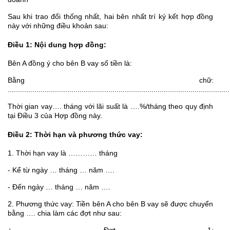
Sau khi trao đổi thống nhất, hai bên nhất trí ký kết hợp đồng
này với những điều khoản sau:
Điều 1: Nội dung hợp đồng:
Bên A đồng ý cho bên B vay số tiền là:
Bằng chữ:
............................................................................................................
Thời gian vay…. tháng với lãi suất là ….%/tháng theo quy định
tại Điều 3 của Hợp đồng này.
Điều 2: Thời hạn và phương thức vay:
1. Thời hạn vay là ………… tháng
- Kể từ ngày … tháng … năm ….
- Đến ngày … tháng … năm ….
2. Phương thức vay: Tiền bên A cho bên B vay sẽ được chuyển
bằng …. chia làm các đợt như sau: