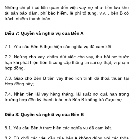
Những chi phí có liên quan đến việc vay nợ như: tiền lưu kho
tài sản bảo đảm, phí bảo hiểm, lệ phí tố tụng, v.v… bên B có
trách nhiệm thanh toán.
Điều 7: Quyền và nghiã vụ của Bên A
7.1. Yêu cầu Bên B thực hiện các nghĩa vụ đã cam kết.
7.2. Ngừng cho vay, chấm dứt việc cho vay, thu hồi nợ trước
hạn khi phát hiện Bên B cung cấp thông tin sai sự thật, vi phạm
hợp đồng.
7.3. Giao cho Bên B tiền vay theo lịch trình đã thoả thuận tại
Hợp đồng này;
7.4. Nhận tiền lãi vay hàng tháng, lãi suất nợ quá hạn trong
trường hợp đến kỳ thanh toán mà Bên B không trả được nợ.
Điều 8: Quyền và nghiã vụ của Bên B
8.1. Yêu cầu Bên A thực hiện các nghĩa vụ đã cam kết.
8.2. Từ chối các yêu cầu của bên A không đúng với các thỏa