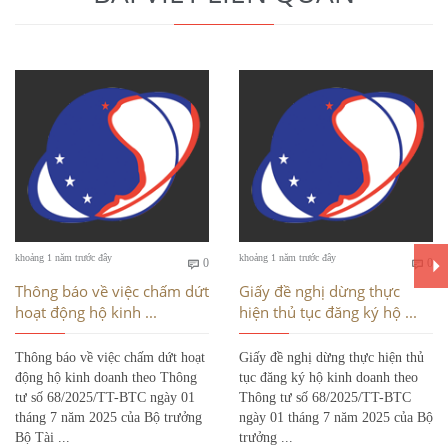
Bình
Bì
khoảng 1 năm trước đây
khoảng 1 năm trước đây
0
0


luận
luậ
Thông báo về việc chấm dứt
Giấy đề nghị dừng thực
hoạt động hộ kinh ...
hiện thủ tục đăng ký hộ ...
Thông báo về việc chấm dứt hoạt
Giấy đề nghị dừng thực hiện thủ
động hộ kinh doanh theo Thông
tục đăng ký hộ kinh doanh theo
tư số 68/2025/TT-BTC ngày 01
Thông tư số 68/2025/TT-BTC
tháng 7 năm 2025 của Bộ trưởng
ngày 01 tháng 7 năm 2025 của Bộ
Bộ Tài ...
trưởng ...