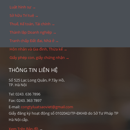
Luật hình sự →
Sở hữu Trí tuệ →
Thuế, Kế toán, Tài chính →
Thành lập Doanh nghiệp →
Tranh chấp Đất đai, Nhà ở →
Hôn nhân và Gia đình, Thừa kế →
Giấy phép con, giấy chứng nhận →
THÔNG TIN LIÊN HỆ
Số 525 Lạc Long Quân, P.Tây Hồ,
TP. Hà Nội
Tel: 0243. 636 7896
Fax: 0243. 363 7897
E-mail:
congtyluatsaoviet@gmail.com
Giấy đăng ký hoạt động số 0102042/TP-ĐKHĐ do Sở Tư Pháp TP
Hà Nội cấp.
Xem Trên Bản đồ
→