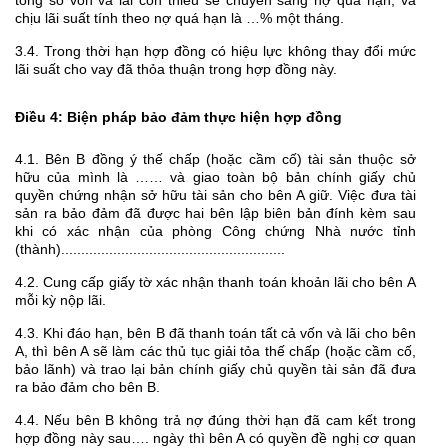
chịu lãi suất tính theo nợ quá hạn là …% một tháng.
3.4. Trong thời hạn hợp đồng có hiệu lực không thay đổi mức
lãi suất cho vay đã thỏa thuận trong hợp đồng này.
Điều 4: Biện pháp bảo đảm thực hiện hợp đồng
4.1. Bên B đồng ý thế chấp (hoặc cầm cố) tài sản thuộc sở
hữu của mình là …… và giao toàn bộ bản chính giấy chủ
quyền chứng nhận sở hữu tài sản cho bên A giữ. Việc đưa tài
sản ra bảo đảm đã được hai bên lập biên bản đính kèm sau
khi có xác nhận của phòng Công chứng Nhà nước tỉnh
(thành)........................................................
4.2. Cung cấp giấy tờ xác nhận thanh toán khoản lãi cho bên A
mỗi kỳ nộp lãi.
4.3. Khi đáo hạn, bên B đã thanh toán tất cả vốn và lãi cho bên
A, thì bên A sẽ làm các thủ tục giải tỏa thế chấp (hoặc cầm cố,
bảo lãnh) và trao lại bản chính giấy chủ quyền tài sản đã đưa
ra bảo đảm cho bên B.
4.4. Nếu bên B không trả nợ đúng thời hạn đã cam kết trong
hợp đồng này sau…. ngày thì bên A có quyền đề nghị cơ quan