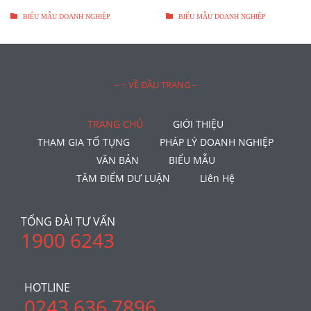


BIỂU MẪU DOANH NGHIỆP
BIỂU MẪU DOANH NGHIỆP
– ↑ VỀ ĐẦU TRANG –
TRANG CHỦ
GIỚI THIỆU
THAM GIA TỐ TỤNG
PHÁP LÝ DOANH NGHIỆP
VĂN BẢN
BIỂU MẪU
TÂM ĐIỂM DƯ LUẬN
Liên Hệ
TỔNG ĐÀI TƯ VẤN
1900 6243
HOTLINE
0243 636 7896