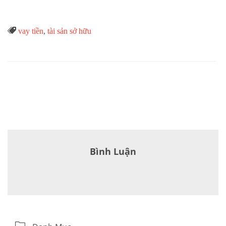
Từ

vay tiền
,
tài sản sở hữu
Khóa
Bình Luận
