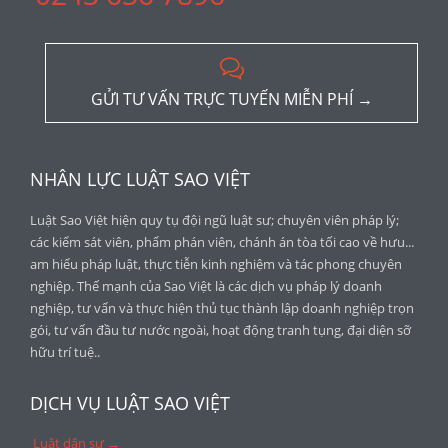

GỬI TƯ VẤN TRỰC TUYẾN MIỄN PHÍ →
NHÂN LỰC LUẬT SAO VIỆT
Luật Sao Việt hiện quy tụ đội ngũ luật sư; chuyên viên pháp lý;
các kiểm sát viên, phẩm phán viên, chánh án tòa tối cao về hưu...
am hiểu pháp luật, thực tiễn kinh nghiệm và tác phong chuyên
nghiệp. Thế mạnh của Sao Việt là các dịch vụ pháp lý doanh
nghiệp, tư vấn và thực hiện thủ tục thành lập doanh nghiệp trọn
gói, tư vấn đầu tư nước ngoài, hoạt động tranh tụng, đại diện sỡ
hữu trí tuệ..
DỊCH VỤ LUẬT SAO VIỆT
Luật dân sự →