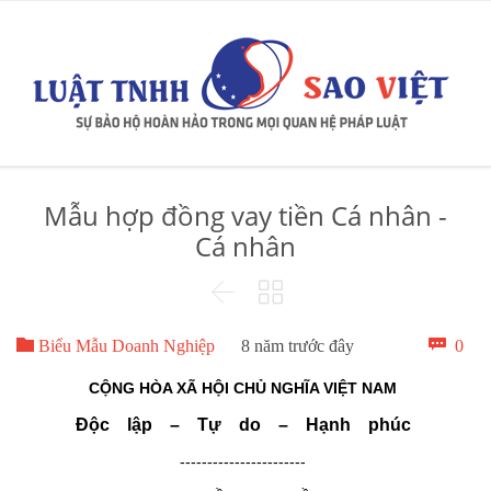
Mẫu hợp đồng vay tiền Cá nhân -
Cá nhân



Bìn

0
Biểu Mẫu Doanh Nghiệp
8 năm trước đây
luậ
CỘNG HÒA XÃ HỘI CHỦ NGHĨA VIỆT NAM
Độc lập – Tự do – Hạnh phúc
-----------------------