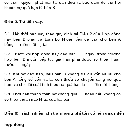
có thẩm quyền phát mại tài sản đưa ra bảo đảm để thu hồi
khoản nợ quá hạn từ bên B.
Điều 5. Trả tiền vay:
5.1. Hết thời hạn vay theo quy định tại Điều 2 của Hợp đồng
này bên B phải trả toàn bộ khoản tiền đã vay cho bên A
bằng…..(tiền mặt…) tại …
5.2. Trước khi hợp đồng này đáo hạn ….. ngày; trong trường
hợp bên B muốn tiếp tục gia hạn phải được sự thỏa thuận
trước …. ngày.
5.3. Khi nợ đáo hạn, nếu bên B không trả đủ vốn và lãi cho
bên A, tổng số vốn và lãi còn thiếu sẽ chuyển sang nợ quá
hạn, và chịu lãi suất tính theo nợ quá hạn là …… % một tháng.
5.4. Thời hạn thanh toán nợ không quá …. ngày nếu không có
sự thỏa thuận nào khác của hai bên.
Điều 6: Trách nhiệm chi trả những phí tổn có liên quan đến
hợp đồng