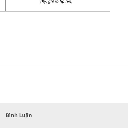
(Ký, ghi rõ họ tên)
Bình Luận