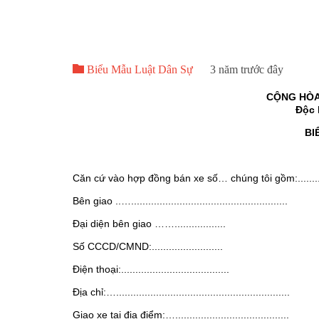

Biểu Mẫu Luật Dân Sự
3 năm trước đây
CỘNG HÒA
Độc 
BI
Căn cứ vào hợp đồng bán xe số… chúng tôi gồm:..........
Bên giao ..….......................................................
Đại diện bên giao ……..................
Số CCCD/CMND:.........................
Điện thoại:......................................
Địa chỉ:….............................................................
Giao xe tại địa điểm:…........................................