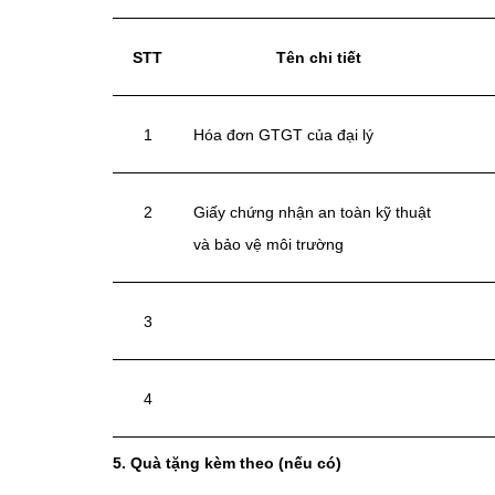
STT
Tên chi tiết
1
Hóa đơn GTGT của đại lý
2
Giấy chứng nhận an toàn kỹ thuật
và bảo vệ môi trường
3
4
5. Quà tặng kèm theo (nếu có)