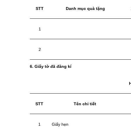
STT
Danh mục quà tặng
1
2
6. Giấy tờ đã đăng kí
STT
Tên chi tiết
1
Giấy hẹn