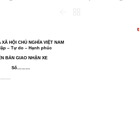


 XÃ HỘI CHỦ NGHĨA VIỆT NAM
lập – Tự do – Hạnh phúc
ÊN BẢN GIAO NHẬN XE
Số………
......