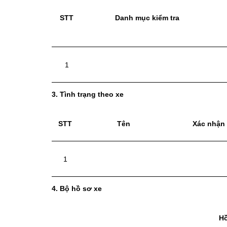
STT
Danh mục kiểm tra
1
3. Tình trạng theo xe
STT
Tên
Xác nhận 
1
4. Bộ hồ sơ xe
Hồ