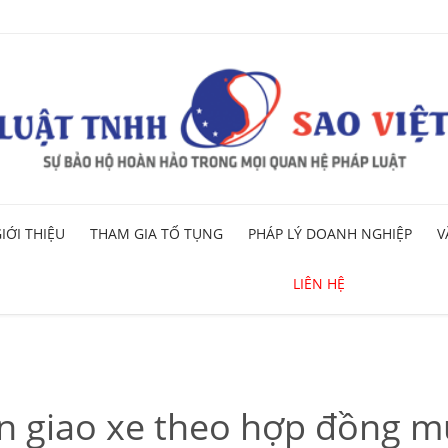
Skip
IỚI THIỆU
THAM GIA TỐ TỤNG
PHÁP LÝ DOANH NGHIỆP
V
to
content
LIÊN HỆ
n giao xe theo hợp đồng 