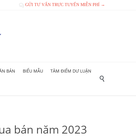
GỬI TƯ VẤN TRỰC TUYẾN MIỄN PHÍ →

ĂN BẢN
BIỂU MẪU
TÂM ĐIỂM DƯ LUẬN

mua bán năm 2023