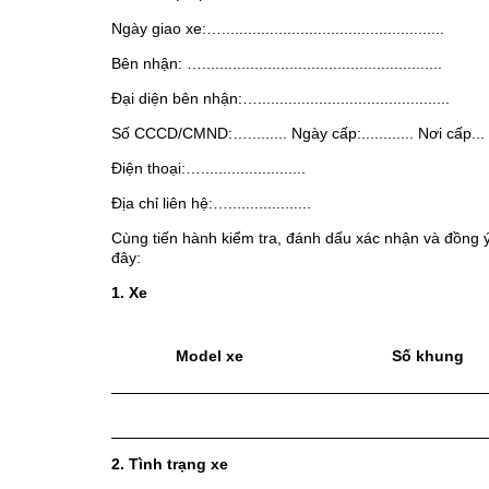
Ngày giao xe:…...................................................
Bên nhận: ….......................................................
Đại diện bên nhận:…............................................
Số CCCD/CMND:…......... Ngày cấp:............ Nơi cấp...
Điện thoại:…........................
Địa chỉ liên hệ:…...................
Cùng tiến hành kiểm tra, đánh dấu xác nhận và đồng
đây:
1. Xe
Model xe
Số khung
2. Tình trạng xe