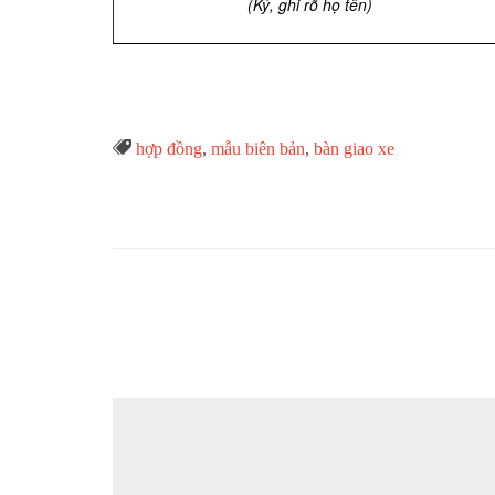
(Ký, ghi rõ họ tên)
Từ

hợp đồng
,
mẫu biên bản
,
bàn giao xe
Khóa