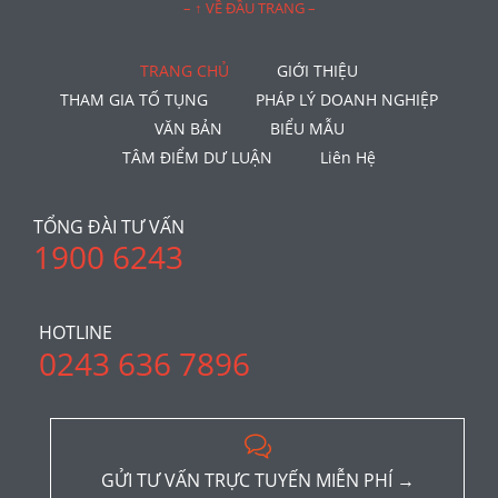
– ↑ VỀ ĐẦU TRANG –
TRANG CHỦ
GIỚI THIỆU
THAM GIA TỐ TỤNG
PHÁP LÝ DOANH NGHIỆP
VĂN BẢN
BIỂU MẪU
TÂM ĐIỂM DƯ LUẬN
Liên Hệ
TỔNG ĐÀI TƯ VẤN
1900 6243
HOTLINE
0243 636 7896

GỬI TƯ VẤN TRỰC TUYẾN MIỄN PHÍ →