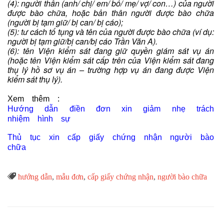
(4): người thân (anh/ chị/ em/ bố/ mẹ/ vợ/ con…) của người
được bào chữa, hoặc bản thân người được bào chữa
(người bị tạm giữ/ bị can/ bị cáo);
(5): tư cách tố tụng và tên của người được bào chữa (ví dụ:
người bị tạm giữ/bị can/bị cáo Trần Văn A).
(6): tên Viện kiểm sát đang giữ quyền giám sát vụ án
(hoặc tên Viện kiểm sát cấp trên của Viện kiểm sát đang
thụ lý hồ sơ vụ án – trường hợp vụ án đang được Viện
kiểm sát thụ lý).
Xem thêm :
Hướng dẫn điền đơn xin giảm nhẹ trách
nhiệm hình sự
Thủ tục xin cấp giấy chứng nhận người bào
chữa
Từ

hướng dẫn
,
mẫu đơn
,
cấp giấy chứng nhận
,
người bào chữa
Khóa