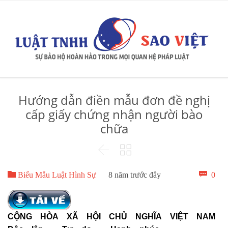
Hướng dẫn điền mẫu đơn đề nghị
cấp giấy chứng nhận người bào
chữa



Bìn

0
Biểu Mẫu Luật Hình Sự
8 năm trước đây
luậ
CỘNG HÒA XÃ HỘI CHỦ NGHĨA VIỆT NAM