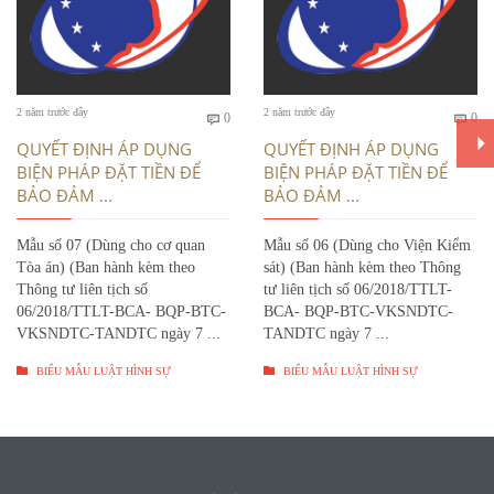
Bình
Bì
2 năm trước đây
2 năm trước đây
0
0


luận
luậ
QUYẾT ĐỊNH ÁP DỤNG
QUYẾT ĐỊNH ÁP DỤNG
BIỆN PHÁP ĐẶT TIỀN ĐỂ
BIỆN PHÁP ĐẶT TIỀN ĐỂ
BẢO ĐẢM ...
BẢO ĐẢM ...
Mẫu số 07 (Dùng cho cơ quan
Mẫu số 06 (Dùng cho Viện Kiểm
Tòa án) (Ban hành kèm theo
sát) (Ban hành kèm theo Thông
Thông tư liên tịch số
tư liên tịch số 06/2018/TTLT-
06/2018/TTLT-BCA- BQP-BTC-
BCA- BQP-BTC-VKSNDTC-
VKSNDTC-TANDTC ngày 7 ...
TANDTC ngày 7 ...


BIỂU MẪU LUẬT HÌNH SỰ
BIỂU MẪU LUẬT HÌNH SỰ