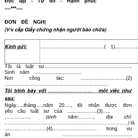
Độc lập - Tự do - Hạnh phúc
----***----
ĐƠN ĐỀ NGHỊ
(V/v cấp Giấy chứng nhận người bào chữa)
Kính gửi:
…………………………………( 1)...……………
Tôi là luật sư……………………………………………...
Sinh năm ……………..…………
Nơi công tác: ……………………….(2)
………………………………………………………
Tôi trình bày với
một việc như
………………………
sau:
Ngày…..tháng…..năm 20…., tôi nhận được đơn
yêu cầu luật sư của ………………(3)…..
(sinh năm:………, địa chỉ:
…………….
…………………………………………………………………)
là
……..………………(4)……………………… trong vụ
án ……………………………………