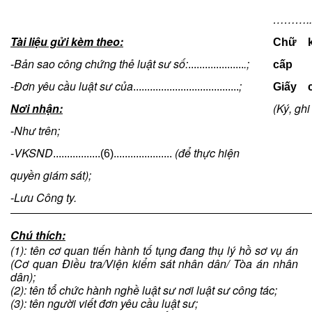
………..,
Tài liệu gửi kèm theo:
Chữ k
Bản sao công chứng thẻ luật sư số:
.;
-
....................
cấp
Đơn yêu cầu luật sư của
;
-
......................................
Giấy 
Nơi nhận:
(Ký, ghi
Như trên;
-
VKSND
(để thực hiện
-
.................(6).....................
quyền giám sát);
Lưu Công ty.
-
Chú thích:
(1): tên cơ quan tiến hành tố tụng đang thụ lý hồ sơ vụ án
(Cơ quan Điều tra/Viện kiểm sát nhân dân/ Tòa án nhân
dân);
(2): tên tổ chức hành nghề luật sư nơi luật sư công tác;
(3): tên người viết đơn yêu cầu luật sư;