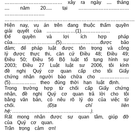
……………………………… xảy ra ngày .... tháng
.... năm 20..... tại ……….………….………
…………………….
…………………………………………………………………………
Hiện nay, vụ án trên đang thuộc thẩm quyền
giải quyết của ………………(1)………………
Để quyền và lợi ích hợp pháp
của………………………(5)……………………được bảo
đảm; để pháp luật được tôn trọng và công
lý được thực thi, căn cứ Điều 48; Điều 49;
Điều 50; Điều 56 Bộ luật tố tụng hình sự
2003; Điều 27 Luật luật sư 2006, tôi kính
đề nghị Quý cơ quan cấp cho tôi Giấy
chứng nhận người bào chữa cho ………………
(5)……………. theo đúng thời hạn luật định.
Trong trường hợp từ chối cấp Giấy chứng
nhận, đề nghị Quý cơ quan trả lời cho tôi
bằng văn bản, có nêu rõ lý do của việc từ
(Địa chỉ liên
chối.
hệ:
………………………………………….
).
Rất mong nhận được sự quan tâm, giúp đỡ
của Quý cơ quan.
Trân trọng cảm ơn!