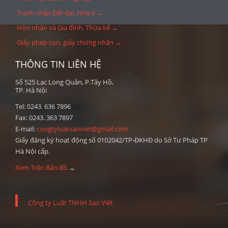
Tranh chấp Đất đai, Nhà ở →
Hôn nhân và Gia đình, Thừa kế →
Giấy phép con, giấy chứng nhận →
THÔNG TIN LIÊN HỆ
Số 525 Lạc Long Quân, P.Tây Hồ,
TP. Hà Nội
Tel: 0243. 636 7896
Fax: 0243. 363 7897
E-mail:
congtyluatsaoviet@gmail.com
Giấy đăng ký hoạt động số 0102042/TP-ĐKHĐ do Sở Tư Pháp TP
Hà Nội cấp.
Xem Trên Bản đồ
→
Công ty Luật TNHH Sao Việt