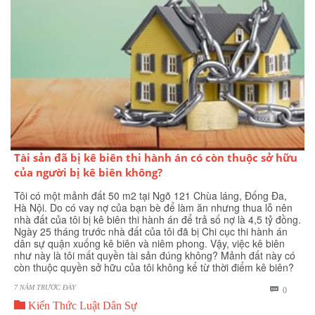
Tài sản đã bị kê biên thi hành án có còn thuộc sở hữu
của người bị kê biên không?
Tôi có một mảnh đất 50 m2 tại Ngõ 121 Chùa láng, Đống Đa,
Hà Nội. Do có vay nợ của bạn bè để làm ăn nhưng thua lỗ nên
nhà đất của tôi bị kê biên thi hành án để trả số nợ là 4,5 tỷ đồng.
Ngày 25 tháng trước nhà đất của tôi đã bị Chi cục thi hành án
dân sự quận xuống kê biên và niêm phong. Vậy, việc kê biên
như này là tôi mất quyền tài sản đúng không? Mảnh đất này có
còn thuộc quyền sở hữu của tôi không kể từ thời điểm kê biên?
7 NĂM TRƯỚC ĐÂY
BÌNH

0

LUẬN
Kiến Thức Luật Dân Sự