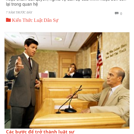
lại trong quan hệ
7 NĂM TRƯỚC ĐÂY
BÌNH

0

LUẬN
Kiến Thức Luật Dân Sự
Các bước để trở thành luật sư