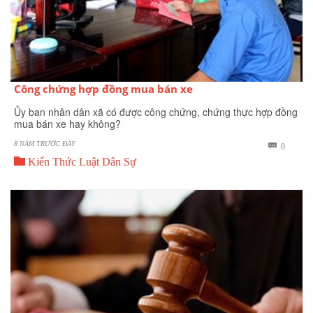
Công chứng hợp đồng mua bán xe
Ủy ban nhân dân xã có được công chứng, chứng thực hợp đồng
mua bán xe hay không?
8 NĂM TRƯỚC ĐÂY
BÌNH

0

LUẬN
Kiến Thức Luật Dân Sự