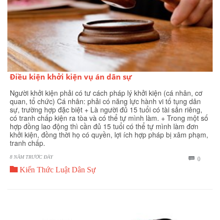
Điều kiện khởi kiện vụ án dân sự
Người khởi kiện phải có tư cách pháp lý khởi kiện (cá nhân, cơ
quan, tổ chức) Cá nhân: phải có năng lực hành vi tố tụng dân
sự, trường hợp đặc biệt + Là người đủ 15 tuổi có tài sản riêng,
có tranh chấp kiện ra tòa và có thể tự mình làm. + Trong một số
hợp đồng lao động thì cần đủ 15 tuổi có thể tự mình làm đơn
khởi kiện, đồng thời họ có quyền, lợi ích hợp pháp bị xâm phạm,
tranh chấp.
8 NĂM TRƯỚC ĐÂY
BÌNH

0

LUẬN
Kiến Thức Luật Dân Sự