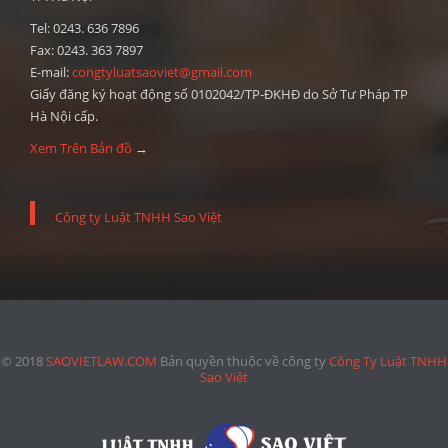
Tel: 0243. 636 7896
Fax: 0243. 363 7897
E-mail:
congtyluatsaoviet@gmail.com
Giấy đăng ký hoạt động số 0102042/TP-ĐKHĐ do Sở Tư Pháp TP
Hà Nội cấp.
Xem Trên Bản đồ
→
Công ty Luật TNHH Sao Việt
© 2018
SAOVIETLAW.COM
Bản quyền thuộc về công ty
Công Ty Luật TNHH
Sao Việt