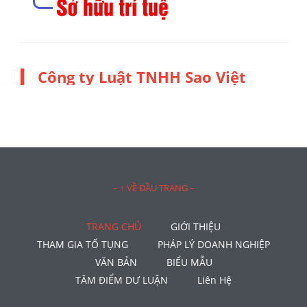
Công ty Luật TNHH Sao Việt
– ↑ VỀ ĐẦU TRANG –
TRANG CHỦ
GIỚI THIỆU
THAM GIA TỐ TỤNG
PHÁP LÝ DOANH NGHIỆP
VĂN BẢN
BIỂU MẪU
TÂM ĐIỂM DƯ LUẬN
Liên Hệ