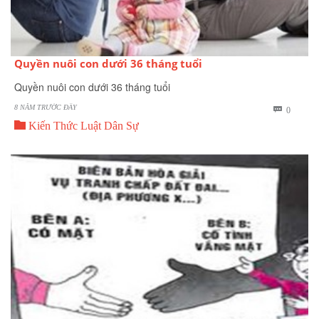
Quyền nuôi con dưới 36 tháng tuổi
Quyền nuôi con dưới 36 tháng tuổi
8 NĂM TRƯỚC ĐÂY
BÌNH

0

LUẬN
Kiến Thức Luật Dân Sự