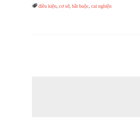
Từ

điều kiện
,
cơ sở
,
bắt buộc
,
cai nghiện
Khóa