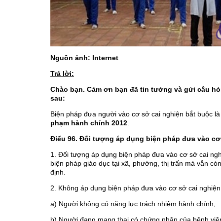
Nguồn ảnh: Internet
Trả lời:
Chào bạn. Cảm ơn bạn đã tin tưởng và gửi câu hỏi
sau:
Biện pháp đưa người vào cơ sở cai nghiện bắt buộc là
phạm hành chính 2012
.
Điểu 96. Đối tượng áp dụng biện pháp đưa vào cơ
1. Đối tượng áp dụng biện pháp đưa vào cơ sở cai nghi
biện pháp giáo dục tại xã, phường, thị trấn mà vẫn c
định.
2. Không áp dụng biện pháp đưa vào cơ sở cai nghiện 
a) Người không có năng lực trách nhiệm hành chính;
b) Người đang mang thai có chứng nhận của bệnh việ