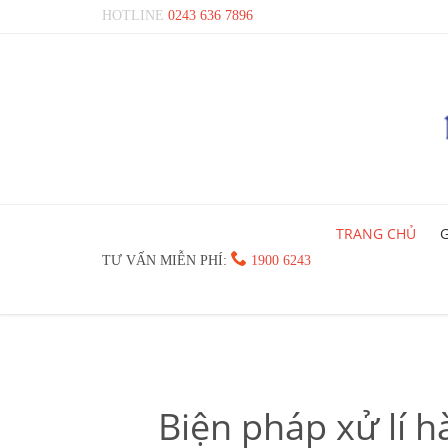
HOTLINE
0243 636 7896
TRANG CHỦ
G

TƯ VẤN MIỄN PHÍ:
1900 6243
Biện pháp xử lí h