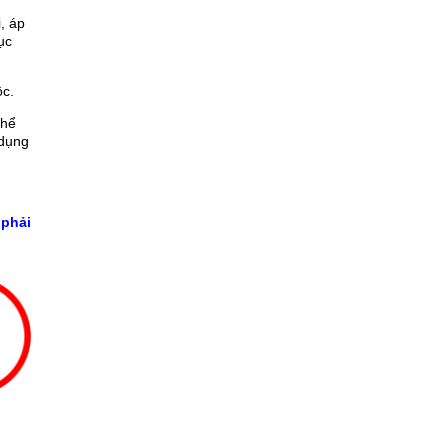
, áp
ục
ộc.
thể
 dụng
 phải