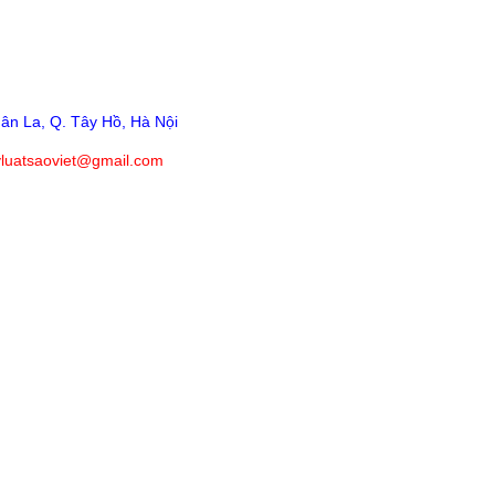
ân La, Q. Tây Hồ, Hà Nội
yluatsaoviet@gmail.com