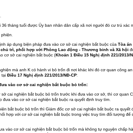
.
 36 tháng tuổi được Ủy ban nhân dân cấp xã nơi người đó cư trú xác 
 phiện.
định áp dụng biện pháp đưa vào cơ sở cai nghiện bắt buộc của
Tòa án
hủ trì, phối hợp với Phòng Lao động - Thương binh và Xã hội
đ
o cơ sở cai nghiện bắt buộc (
Khoản 1 Điều 15
Nghị định 221/2013/
 nghiện mà anh K có hành vi bỏ trốn đi nơi khác khi đó cơ quan công an
 tại
Điều 17 Nghị định 221/2013/NĐ-CP
:
đưa vào cơ sở cai nghiện bắt buộc bỏ trốn:
sở cai nghiện bắt buộc bỏ trốn trước khi đưa vào cơ sở, thì cơ quan 
 đưa vào cơ sở cai nghiện bắt buộc ra quyết định truy tìm.
ện bắt buộc bỏ trốn thì Giám đốc cơ sở cai nghiện bắt buộc ra quyết 
ối hợp với cơ sở cai nghiện bắt buộc trong việc truy tìm đối tượng để
ưa vào cơ sở cai nghiện bắt buộc bỏ trốn mà không tự nguyện chấp h