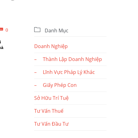

Bình

0
Danh Mục
luận
i
Doanh Nghiệp
uả
– Thành Lập Doanh Nghiệp
– Lĩnh Vực Pháp Lý Khác
– Giấy Phép Con
Sở Hữu Trí Tuệ
Tư Vấn Thuế
Tư Vấn Đầu Tư