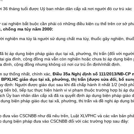
i 36 tháng tuổi được Uỷ ban nhân dân cấp xã nơi người đó cư trú xác
cai nghiện bắt buộc cần phải có những điều kiện cụ thể trên cơ sở ph
, chống ma túy năm 2000:
ười nghiện ma túy là người sử dụng chất ma túy, thuốc gây nghiện, thu
 đã bị áp dụng biện pháp giáo dục tại xã, phường, thị trấn (đối với ngườ
n tại gia đình, cộng đồng mà vẫn còn nghiện hoặc chưa bị áp dụng biện
 gia đình, cộng đồng nhưng không có nơi cư trú ổn định/nhất định.
m sự thống nhất, chính xác,
Điều 35a Nghị định số 111/2013/NĐ-CP 
BPXLHC giáo dục tại xã, phường, thị trấn (được sửa đổi, bổ sun
uy định: Người được giáo dục sau khi đã chấp hành ít nhất 1/2 (một ph
ng tiến bộ, tiếp tục thực hiện hành vi vi phạm thuộc trường hợp bị áp d
tịch Ủy ban nhân dân cấp xã đã ra quyết định áp dụng biện pháp giáo 
p dụng biện pháp giáo dục tại xã, phường, thị trấn và đề nghị áp dụng b
háp đưa vào CSCNBB như đã nêu trên, Luật XLVPHC và các văn bản ph
 áp dụng biện pháp đưa vào CSCNBB đối với các trường hợp sau đây: