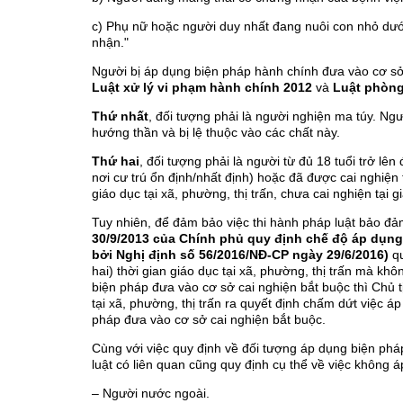
c) Phụ nữ hoặc người duy nhất đang nuôi con nhỏ dướ
nhận."
Người bị áp dụng biện pháp hành chính đưa vào cơ sở 
Luật xử lý vi phạm hành chính 2012
và
Luật phòng
Thứ nhất
, đối tượng phải là người nghiện ma túy. Ng
hướng thần và bị lệ thuộc vào các chất này.
Thứ hai
, đối tượng phải là người từ đủ 18 tuổi trở lên
nơi cư trú ổn định/nhất định) hoặc đã được cai nghiệ
giáo dục tại xã, phường, thị trấn, chưa cai nghiện tại
Tuy nhiên, để đảm bảo việc thi hành pháp luật bảo đả
30/9/2013 của Chính phủ quy định chế độ áp dụng 
bởi Nghị định số 56/2016/NĐ-CP ngày 29/6/2016)
q
hai) thời gian giáo dục tại xã, phường, thị trấn mà khô
biện pháp đưa vào cơ sở cai nghiện bắt buộc thì Chủ 
tại xã, phường, thị trấn ra quyết định chấm dứt việc á
pháp đưa vào cơ sở cai nghiện bắt buộc.
Cùng với việc quy định về đối tượng áp dụng biện p
luật có liên quan cũng quy định cụ thể về việc không
– Người nước ngoài.