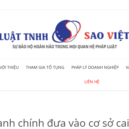
Skip
IỚI THIỆU
THAM GIA TỐ TỤNG
PHÁP LÝ DOANH NGHIỆP
V
to
content
LIÊN HỆ
ành chính đưa vào cơ sở ca