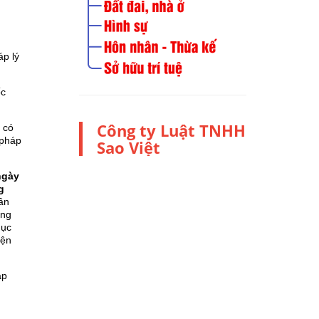
áp lý
ốc
Công ty Luật TNHH
i có
 pháp
Sao Việt
ngày
g
ần
ụng
dục
iện
áp