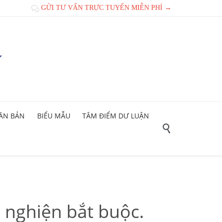
GỬI TƯ VẤN TRỰC TUYẾN MIỄN PHÍ →

ĂN BẢN
BIỂU MẪU
TÂM ĐIỂM DƯ LUẬN

i nghiện bắt buộc.