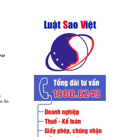
như
g
rú ổn