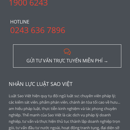
1900 6243
HOTLINE
0243 636 7896

GỬI TƯ VẤN TRỰC TUYẾN MIỄN PHÍ →
NHÂN LỰC LUẬT SAO VIỆT
Luật Sao Việt hiện quy tụ đội ngũ luật sư; chuyên viên pháp lý;
các kiểm sát viên, phẩm phán viên, chánh án tòa tối cao về hưu...
am hiểu pháp luật, thực tiễn kinh nghiệm và tác phong chuyên
nghiệp. Thế mạnh của Sao Việt là các dịch vụ pháp lý doanh
nghiệp, tư vấn và thực hiện thủ tục thành lập doanh nghiệp trọn
gói, tư vấn đầu tư nước ngoài, hoạt động tranh tụng, đại diện sỡ