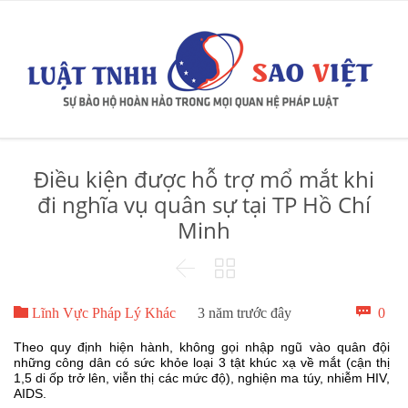
Điều kiện được hỗ trợ mổ mắt khi
đi nghĩa vụ quân sự tại TP Hồ Chí
Minh



Bìn

0
Lĩnh Vực Pháp Lý Khác
3 năm trước đây
luậ
Theo quy định hiện hành, không gọi nhập ngũ vào quân đội
những công dân có sức khỏe loại 3 tật khúc xạ về mắt (cận thị
1,5 di ốp trở lên, viễn thị các mức độ), nghiện ma túy, nhiễm HIV,
AIDS.