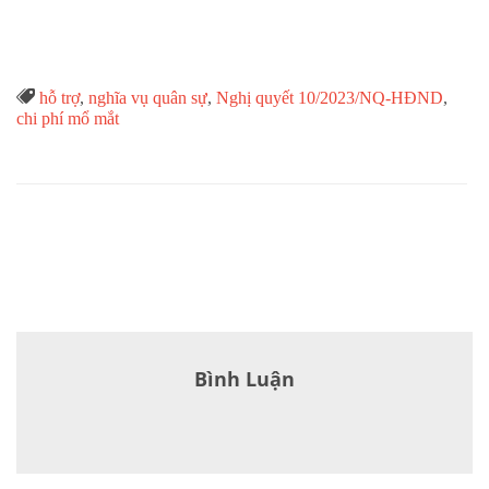
Từ

hỗ trợ
,
nghĩa vụ quân sự
,
Nghị quyết 10/2023/NQ-HĐND
,
Khóa
chi phí mổ mắt
Bình Luận