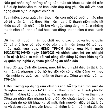
Nếu gọi nhập ngũ những công dân mắc tật khúc xạ cận thị trên
1,5 di ốp hoặc viễn thị sẽ khó khăn đáp ứng yêu cầu đối với hoạt
động quân sự của người chiến sĩ.
Tuy nhiên, trong quá trình thực hiện còn một số vướng mắc như
cử tri phản ánh và thực tiễn hiện nay tỉ lệ thanh niên mắc tật
khúc xạ về mắt chiếm tỉ lệ lớn và ngày càng tăng, nhất là những
thanh niên có trình độ đại học, cao đẳng, thanh niên ở các thành
thị.
Để thu hút nguồn nhân lực chất lượng cao phục vụ trong quân
đội và phù hợp với sức khỏe của thanh niên trong độ tuổi gọi
nhập ngũ, v
ừa qua, HĐND TPHCM thông qua Nghị quyết
10/2023/NQ-HĐND ngày 19/9/2023 về chính sách hỗ trợ chi phí
điều trị tật khúc xạ mắt đối với công dân đăng ký thực hiện nghĩa
vụ quân sự, nghĩa vụ tham gia Công an nhân dân
Theo đó quy định đối tượng, mức hỗ trợ chi phí điều trị tật khúc
xạ mắt và phương thức hỗ trợ đối với công dân đăng ký thực
hiện nghĩa vụ quân sự, nghĩa vụ tham gia Công an nhân dân tại
TPHCM.
+ Đối tượng áp dụng của chính sách hỗ trợ tiền mổ mắt để
đi nghĩa vụ quân sự là:
Công dân thường trú tại Thành phố Hồ
Chí Minh đăng ký thực hiện nghĩa vụ quân sự, nghĩa vụ tham gia
Công an nhân dân nhưng không đủ tiêu chuẩn tuyển quân theo
quy định do có tật khúc xạ về mắt, tình nguyện điều trị tật khúc
xạ và được bác sĩ chuyên khoa mắt thăm khám, đánh giá đủ tiêu