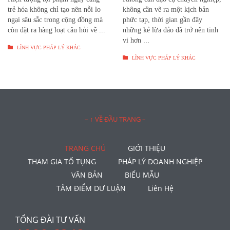
trẻ hóa không chỉ tạo nên nỗi lo
không cần vẽ ra một kịch bản
ngại sâu sắc trong cộng đồng mà
phức tạp, thời gian gần đây
còn đặt ra hàng loạt câu hỏi về ...
những kẻ lừa đảo đã trở nên tinh
vi hơn ...

LĨNH VỰC PHÁP LÝ KHÁC

LĨNH VỰC PHÁP LÝ KHÁC
– ↑ VỀ ĐẦU TRANG –
TRANG CHỦ
GIỚI THIỆU
THAM GIA TỐ TỤNG
PHÁP LÝ DOANH NGHIỆP
VĂN BẢN
BIỂU MẪU
TÂM ĐIỂM DƯ LUẬN
Liên Hệ
TỔNG ĐÀI TƯ VẤN