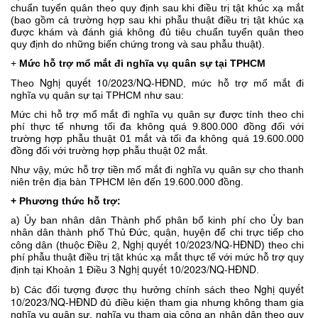
chuẩn tuyển quân theo quy định sau khi điều trị tật khúc xạ mắt
(bao gồm cả trường hợp sau khi phẫu thuật điều trị tật khúc xạ
được khám và đánh giá không đủ tiêu chuẩn tuyển quân theo
quy định do những biến chứng trong và sau phẫu thuật).
+
Mức hỗ trợ mổ mắt đi nghĩa vụ quân sự tại TPHCM
Nghị quyết 10/2023/NQ-HĐND
Theo
, mức hỗ trợ mổ mắt đi
nghĩa vụ quân sự tại TPHCM như sau:
Mức chi hỗ trợ mổ mắt đi nghĩa vụ quân sự được tính theo chi
phí thực tế nhưng tối đa không quá 9.800.000 đồng đối với
trường hợp phẫu thuật 01 mắt và tối đa không quá 19.600.000
đồng đối với trường hợp phẫu thuật 02 mắt.
Như vậy, mức hỗ trợ tiền mổ mắt đi nghĩa vụ quân sự cho thanh
niên trên địa bàn TPHCM lên đến 19.600.000 đồng.
+ Phương thức hỗ trợ:
a) Ủy ban nhân dân Thành phố phân bổ kinh phí cho Ủy ban
nhân dân thành phố Thủ Đức, quận, huyện để chi trực tiếp cho
Nghị quyết 10/2023/NQ-HĐND
công dân (thuộc Điều 2,
) theo chi
phí phẫu thuật điều trị tật khúc xạ mắt thực tế với mức hỗ trợ quy
Nghị quyết 10/2023/NQ-HĐND
định tại Khoản 1 Điều 3
.
Nghị quyết
b) Các đối tượng được thụ hưởng chính sách theo
10/2023/NQ-HĐND
đủ điều kiện tham gia nhưng không tham gia
nghĩa vụ quân sự, nghĩa vụ tham gia công an nhân dân theo quy