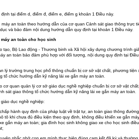
 định tại điểm d, điểm đ, điểm e, điểm g khoản 1 Điều này.
n máy an toàn theo hướng dẫn của cơ quan Cảnh sát giao thông trực ti
o dục và bảo đảm nội dung hướng dẫn quy định tại khoản 1 Điều này.
n máy an toàn cho học sinh
ào tạo, Bộ Lao động - Thương binh và Xã hội xây dựng chương trình gi
máy an toàn bảo đảm phù hợp với đối tượng, nội dung quy định tại Điều
ản lý trường trung học phổ thông chuẩn bị cơ sở vật chất, phương tiện 
g tổ chức hướng dẫn kỹ năng lái xe gắn máy an toàn.
ạo cơ quan quản lý cơ sở giáo dục nghề nghiệp chuẩn bị cơ sở vật chất
h sát giao thông tổ chức hướng dẫn kỹ năng lái xe gắn máy an toàn.
 giáo dục nghề nghiệp:
 chấp hành quy định của pháp luật về trật tự, an toàn giao thông đường
ô tô khi chưa đủ điều kiện theo quy định, không điều khiển xe gắn máy
e gắn máy an toàn; gia đình học sinh không giao xe cho học sinh điều
t;
 xuyên nhắc nhở con em mình thực hiện đúng cam kết đã ký và thường