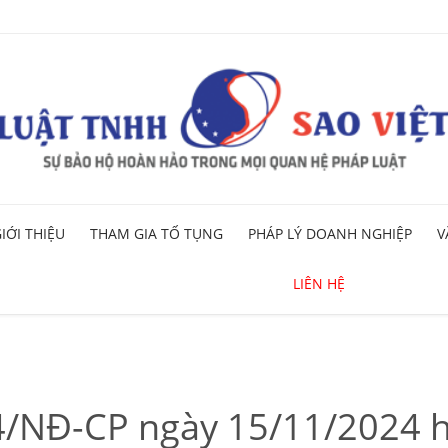
Skip
IỚI THIỆU
THAM GIA TỐ TỤNG
PHÁP LÝ DOANH NGHIỆP
V
to
content
LIÊN HỆ
4/NĐ-CP ngày 15/11/2024 h