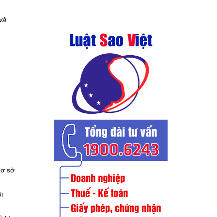
và
Cơ sở
i