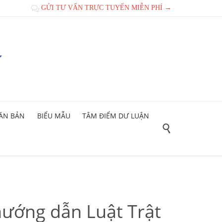
GỬI TƯ VẤN TRỰC TUYẾN MIỄN PHÍ →

ĂN BẢN
BIỂU MẪU
TÂM ĐIỂM DƯ LUẬN

ướng dẫn Luật Trật