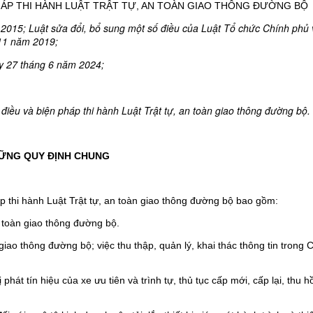
PHÁP THI HÀNH LUẬT TRẬT TỰ, AN TOÀN GIAO THÔNG ĐƯỜNG BỘ
015; Luật sửa đổi, bổ sung một số điều của Luật Tổ chức Chính phủ 
11 năm 2019;
ày 27 tháng 6 năm 2024;
 điều và biện pháp thi hành Luật Trật tự, an toàn giao thông đường bộ.
ỮNG QUY ĐỊNH CHUNG
háp thi hành Luật Trật tự, an toàn giao thông đường bộ bao gồm:
an toàn giao thông đường bộ.
giao thông đường bộ; việc thu thập, quản lý, khai thác thông tin trong 
phát tín hiệu của xe ưu tiên và trình tự, thủ tục cấp mới, cấp lại, thu hồ