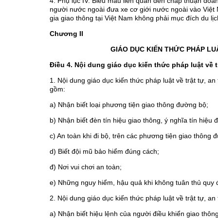
4. Phụ lục IV: Biểu mẫu liên quan đến chấp thuận doa
người nước ngoài đưa xe cơ giới nước ngoài vào Việt N
gia giao thông tại Việt Nam không phải mục đích du lịc
Chương II
GIÁO DỤC KIẾN THỨC PHÁP LU
Điều 4. Nội dung giáo dục kiến thức pháp luật về 
1. Nội dung giáo dục kiến thức pháp luật về trật tự, 
gồm:
a) Nhận biết loại phương tiện giao thông đường bộ;
b) Nhận biết đèn tín hiệu giao thông, ý nghĩa tín hiệ
c) An toàn khi đi bộ, trên các phương tiện giao thông 
d) Biết đội mũ bảo hiểm đúng cách;
đ) Nơi vui chơi an toàn;
e) Những nguy hiểm, hậu quả khi không tuân thủ quy 
2. Nội dung giáo dục kiến thức pháp luật về trật tự, a
a) Nhận biết hiệu lệnh của người điều khiển giao thôn