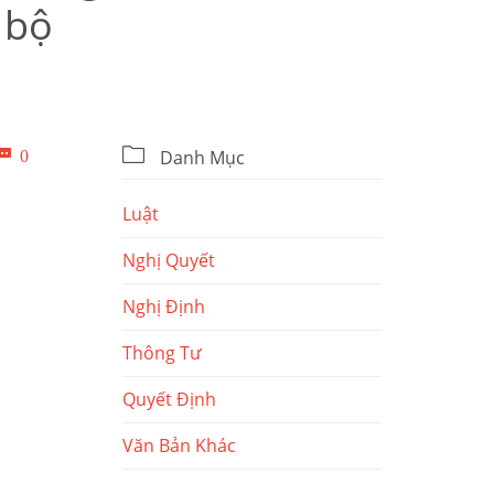
 bộ

Bình

0
Danh Mục
luận
Luật
Nghị Quyết
Nghị Định
Thông Tư
Quyết Định
Văn Bản Khác