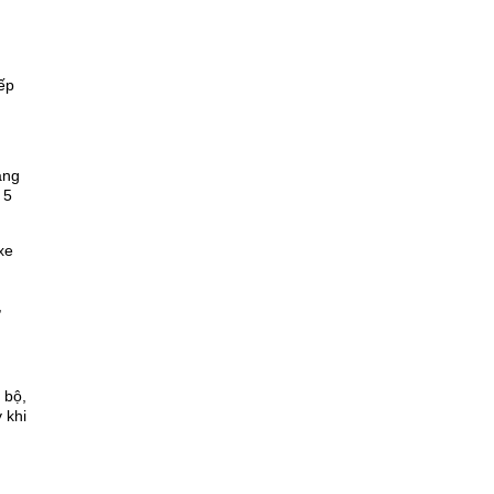
ếp
ảng
 5
xe
,
 bộ,
 khi