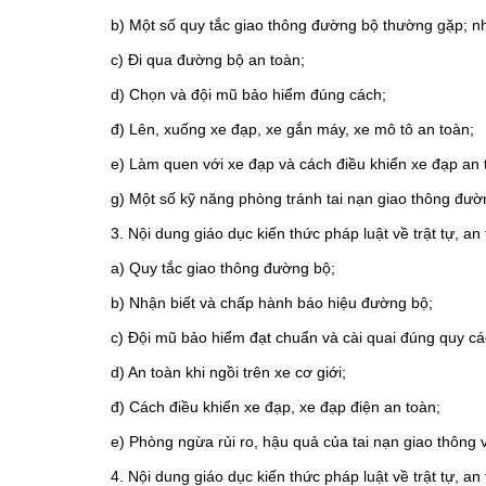
b) Một số quy tắc giao thông đường bộ thường gặp; nh
c) Đi qua đường bộ an toàn;
d) Chọn và đội mũ bảo hiểm đúng cách;
đ) Lên, xuống xe đạp, xe gắn máy, xe mô tô an toàn;
e) Làm quen với xe đạp và cách điều khiển xe đạp an 
g) Một số kỹ năng phòng tránh tai nạn giao thông đườ
3. Nội dung giáo dục kiến thức pháp luật về trật tự, a
a) Quy tắc giao thông đường bộ;
b) Nhận biết và chấp hành báo hiệu đường bộ;
c) Đội mũ bảo hiểm đạt chuẩn và cài quai đúng quy cá
d) An toàn khi ngồi trên xe cơ giới;
đ) Cách điều khiển xe đạp, xe đạp điện an toàn;
e) Phòng ngừa rủi ro, hậu quả của tai nạn giao thông v
4. Nội dung giáo dục kiến thức pháp luật về trật tự, a