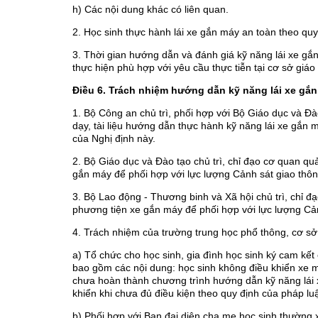
h) Các nội dung khác có liên quan.
2. Học sinh thực hành lái xe gắn máy an toàn theo quy
3. Thời gian hướng dẫn và đánh giá kỹ năng lái xe gắ
thực hiện phù hợp với yêu cầu thực tiễn tại cơ sở giá
Điều 6. Trách nhiệm hướng dẫn kỹ năng lái xe gắ
1. Bộ Công an chủ trì, phối hợp với Bộ Giáo dục và Đ
dạy, tài liệu hướng dẫn thực hành kỹ năng lái xe gắn 
của Nghị định này.
2. Bộ Giáo dục và Đào tạo chủ trì, chỉ đạo cơ quan qu
gắn máy để phối hợp với lực lượng Cảnh sát giao thôn
3. Bộ Lao động - Thương binh và Xã hội chủ trì, chỉ đ
phương tiện xe gắn máy để phối hợp với lực lượng Cản
4. Trách nhiệm của trường trung học phổ thông, cơ sở
a) Tổ chức cho học sinh, gia đình học sinh ký cam kết
bao gồm các nội dung: học sinh không điều khiển xe m
chưa hoàn thành chương trình hướng dẫn kỹ năng lái x
khiển khi chưa đủ điều kiện theo quy định của pháp luậ
b) Phối hợp với Ban đại diện cha mẹ học sinh thường