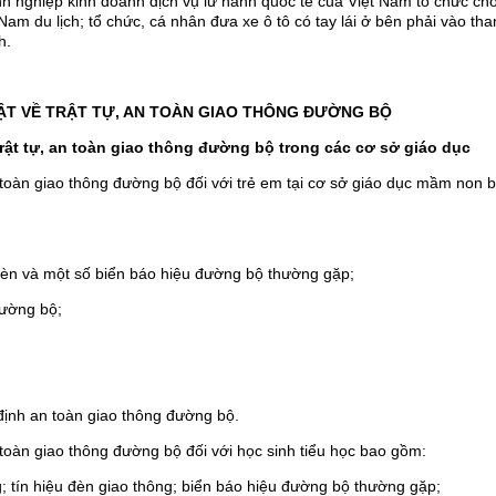
nh nghiệp kinh doanh dịch vụ lữ hành quốc tế của Việt Nam tổ chức ch
am du lịch; tổ chức, cá nhân đưa xe ô tô có tay lái ở bên phải vào th
h.
ẬT VỀ TRẬT TỰ, AN TOÀN GIAO THÔNG ĐƯỜNG BỘ
trật tự, an toàn giao thông đường bộ trong các cơ sở giáo dục
an toàn giao thông đường bộ đối với trẻ em tại cơ sở giáo dục mầm non 
u đèn và một số biển báo hiệu đường bộ thường gặp;
đường bộ;
định an toàn giao thông đường bộ.
n toàn giao thông đường bộ đối với học sinh tiểu học bao gồm:
g; tín hiệu đèn giao thông; biển báo hiệu đường bộ thường gặp;