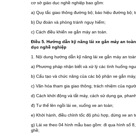
cơ sở giáo dục nghề nghiệp bao gồm:
a) Quy tắc giao thông đường bộ; báo hiệu đường bộ; t
b) Dự đoán và phòng tránh nguy hiểm;
c) Cách điều khiển xe gắn máy an toàn.
Điều 5. Hướng dẫn kỹ năng lái xe gắn máy an toàn
dục nghề nghiệp
1. Nội dung hướng dẫn kỹ năng lái xe gắn máy an toà
a) Phương pháp nhận biết và xử lý các tình huống nguy
b) Cấu tạo và chức năng của các bộ phận xe gắn máy,
c) Văn hóa tham gia giao thông; trách nhiệm của người 
d) Cách khởi động và tắt máy, cách sử dụng ga, phanh,
đ) Tư thế lên ngồi lái xe, xuống xe an toàn;
e) Khởi hành, điều chỉnh tốc độ phù hợp, dừng xe an t
g) Lái xe theo 04 hình mẫu bao gồm: đi qua hình số 8
ghề;