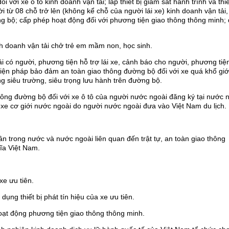
i với xe ô tô kinh doanh vận tải; lắp thiết bị giám sát hành trình và thiế
i từ 08 chỗ trở lên (không kể chỗ của người lái xe) kinh doanh vận tải,
g bộ; cấp phép hoạt động đối với phương tiện giao thông thông minh; 
h doanh vận tải chở trẻ em mầm non, học sinh.
i có người, phương tiện hỗ trợ lái xe, cảnh báo cho người, phương tiệ
iện pháp bảo đảm an toàn giao thông đường bộ đối với xe quá khổ giớ
ng siêu trường, siêu trọng lưu hành trên đường bộ.
hông đường bộ đối với xe ô tô của người nước ngoài đăng ký tại nước 
m; xe cơ giới nước ngoài do người nước ngoài đưa vào Việt Nam du lịch.
ân trong nước và nước ngoài liên quan đến trật tự, an toàn giao thông
ĩa Việt Nam.
 xe ưu tiên.
dụng thiết bị phát tín hiệu của xe ưu tiên.
hoạt động phương tiện giao thông thông minh.