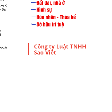
t bị
 xe ô
điều
n
i
Công ty Luật TNHH
ngoài
Sao Việt