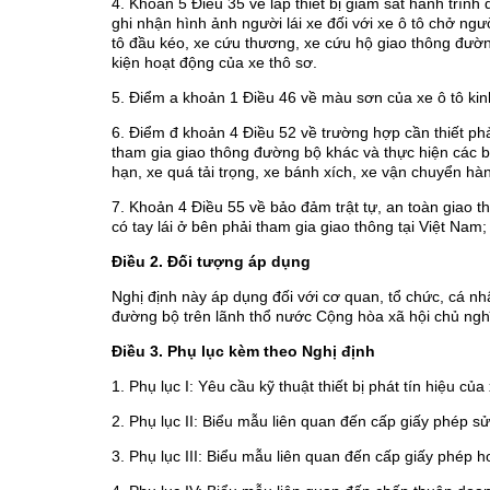
4. Khoản 5 Điều 35 về lắp thiết bị giám sát hành trình đố
ghi nhận hình ảnh người lái xe đối với xe ô tô chở ngườ
tô đầu kéo, xe cứu thương, xe cứu hộ giao thông đườn
kiện hoạt động của xe thô sơ.
5. Điểm a khoản 1 Điều 46 về màu sơn của xe ô tô kin
6. Điểm đ khoản 4 Điều 52 về trường hợp cần thiết phả
tham gia giao thông đường bộ khác và thực hiện các b
hạn, xe quá tải trọng, xe bánh xích, xe vận chuyển hà
7. Khoản 4 Điều 55 về bảo đảm trật tự, an toàn giao t
có tay lái ở bên phải tham gia giao thông tại Việt Na
Điều 2. Đối tượng áp dụng
Nghị định này áp dụng đối với cơ quan, tổ chức, cá nh
đường bộ trên lãnh thổ nước Cộng hòa xã hội chủ ngh
Điều 3. Phụ lục kèm theo Nghị định
1. Phụ lục I: Yêu cầu kỹ thuật thiết bị phát tín hiệu của
2. Phụ lục II: Biểu mẫu liên quan đến cấp giấy phép sử 
3. Phụ lục III: Biểu mẫu liên quan đến cấp giấy phép 