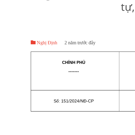
tự

Nghị Định
2 năm trước đây
CHÍNH PHỦ
-------
Số: 151/2024/NĐ-CP