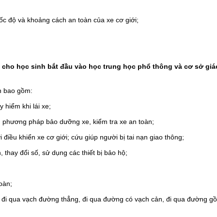
ốc độ và khoảng cách an toàn của xe cơ giới;
 cho học sinh bắt đầu vào học trung học phổ thông và cơ sở giá
n bao gồm:
 hiểm khi lái xe;
 phương pháp bảo dưỡng xe, kiểm tra xe an toàn;
điều khiển xe cơ giới; cứu giúp người bị tai nạn giao thông;
 thay đổi số, sử dụng các thiết bị bảo hộ;
oàn;
, đi qua vạch đường thẳng, đi qua đường có vạch cản, đi qua đường gồ