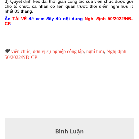
d)
Quyết định kéo dài thời gian công tác của viên chức được gửi
cho tổ chức, cá nhân có liên quan trước thời điểm nghỉ hưu ít
nhất 03 tháng.
Ấn
TẢI VỀ
để xem đầy đủ nội dung
Nghị định 50/2022/NĐ-
CP
.
Từ

viên chức
,
đơn vị sự nghiệp công lập
,
nghỉ hưu
,
Nghị định
Khóa
50/2022/NĐ-CP
Bình Luận