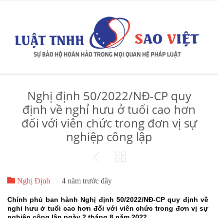
Nghị định 50/2022/NĐ-CP quy
định về nghỉ hưu ở tuổi cao hơn
đối với viên chức trong đơn vị sự
nghiệp công lập



Bìn

0
Nghị Định
4 năm trước đây
luậ
Chính phủ ban hành Nghị định 50/2022/NĐ-CP quy định về
nghỉ hưu ở tuổi cao hơn đối với viên chức trong đơn vị sự
nghiệp công lập ngày 2 tháng 8 năm 2022.