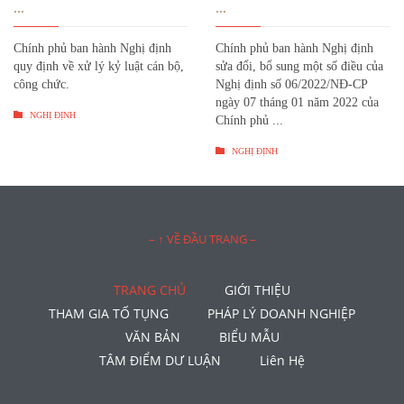
...
...
Chính phủ ban hành Nghị định
Chính phủ ban hành Nghị định
quy định về xử lý kỷ luật cán bộ,
sửa đổi, bổ sung một số điều của
công chức.
Nghị định số 06/2022/NĐ-CP
ngày 07 tháng 01 năm 2022 của

NGHỊ ĐỊNH
Chính phủ ...

NGHỊ ĐỊNH
– ↑ VỀ ĐẦU TRANG –
TRANG CHỦ
GIỚI THIỆU
THAM GIA TỐ TỤNG
PHÁP LÝ DOANH NGHIỆP
VĂN BẢN
BIỂU MẪU
TÂM ĐIỂM DƯ LUẬN
Liên Hệ