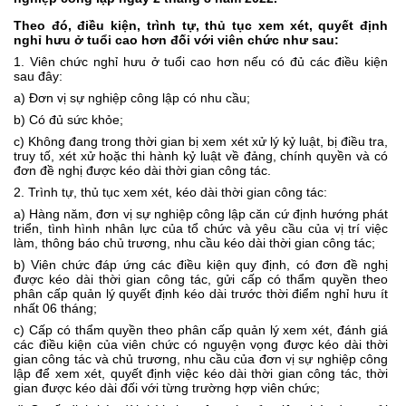
Theo đó, điều kiện, trình tự, thủ tục xem xét, quyết định
nghỉ hưu ở tuổi cao h
ơ
n đối với viên chức như sau:
1.
Viên chức nghỉ hưu ở tuổi cao hơn nếu có đủ các điều kiện
sau đây:
a)
Đơn vị sự nghiệp công lập có nhu cầu;
b)
Có đủ sức khỏe;
c)
Không đang trong thời gian bị xem xét xử lý kỷ luật, bị điều tra,
truy tố, xét xử hoặc thi hành kỷ luật về đảng, chính quyền và có
đơn đề nghị được kéo dài thời gian công tác.
2.
Trình tự, thủ tục xem xét, kéo dài thời gian công tác:
a)
Hàng năm, đơn vị sự nghiệp công lập căn cứ định hướng phát
triển, tình hình nhân lực của tổ chức và yêu cầu của vị trí việc
làm, thông báo chủ trương, nhu cầu kéo dài thời gian công tác;
b)
Viên chức đáp ứng các điều kiện quy định, có đơn đề nghị
được kéo dài thời gian công tác, gửi cấp có thẩm quyền theo
phân cấp quản lý quyết định kéo dài trước thời điểm nghỉ hưu ít
nhất 06 tháng;
c)
Cấp có thẩm quyền theo phân cấp quản lý xem xét, đánh giá
các điều kiện của viên chức có nguyện vọng được kéo dài thời
gian công tác và chủ trương, nhu cầu của đơn vị sự nghiệp công
lập đ
ể
xem xét, quyết định việc kéo dài thời gian công tác, thời
gian được kéo dài đối với từng trường hợp viên chức;