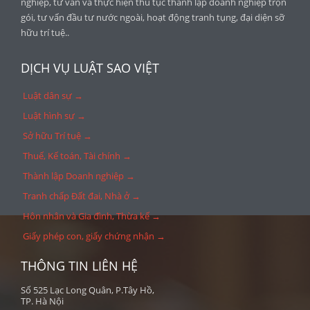
nghiệp, tư vấn và thực hiện thủ tục thành lập doanh nghiệp trọn
gói, tư vấn đầu tư nước ngoài, hoạt động tranh tụng, đại diện sỡ
hữu trí tuệ..
DỊCH VỤ LUẬT SAO VIỆT
Luật dân sự →
Luật hình sự →
Sở hữu Trí tuệ →
Thuế, Kế toán, Tài chính →
Thành lập Doanh nghiệp →
Tranh chấp Đất đai, Nhà ở →
Hôn nhân và Gia đình, Thừa kế →
Giấy phép con, giấy chứng nhận →
THÔNG TIN LIÊN HỆ
Số 525 Lạc Long Quân, P.Tây Hồ,
TP. Hà Nội