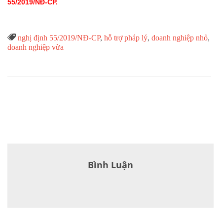
55/2019/NĐ-CP.
Từ

nghị định 55/2019/NĐ-CP
,
hỗ trợ pháp lý
,
doanh nghiệp nhỏ
,
Khóa
doanh nghiệp vừa
Bình Luận