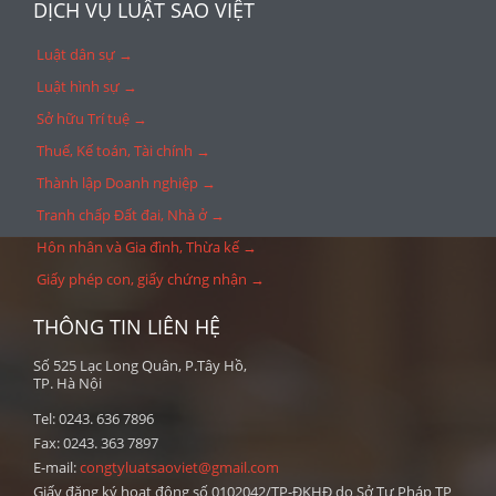
DỊCH VỤ LUẬT SAO VIỆT
Luật dân sự →
Luật hình sự →
Sở hữu Trí tuệ →
Thuế, Kế toán, Tài chính →
Thành lập Doanh nghiệp →
Tranh chấp Đất đai, Nhà ở →
Hôn nhân và Gia đình, Thừa kế →
Giấy phép con, giấy chứng nhận →
THÔNG TIN LIÊN HỆ
Số 525 Lạc Long Quân, P.Tây Hồ,
TP. Hà Nội
Tel: 0243. 636 7896
Fax: 0243. 363 7897
E-mail:
congtyluatsaoviet@gmail.com
Giấy đăng ký hoạt động số 0102042/TP-ĐKHĐ do Sở Tư Pháp TP