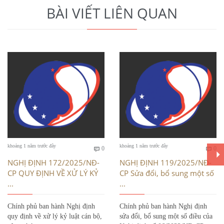
BÀI VIẾT LIÊN QUAN
Bình
Bì
khoảng 1 năm trước đây
khoảng 1 năm trước đây
0
0


luận
luậ
NGHỊ ĐỊNH 172/2025/NĐ-
NGHỊ ĐỊNH 119/2025/NĐ-
CP QUY ĐỊNH VỀ XỬ LÝ KỶ
CP Sửa đổi, bổ sung một số
...
...
Chính phủ ban hành Nghị định
Chính phủ ban hành Nghị định
quy định về xử lý kỷ luật cán bộ,
sửa đổi, bổ sung một số điều của