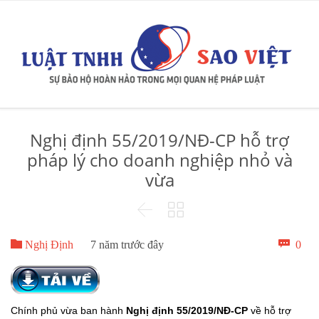
Nghị định 55/2019/NĐ-CP hỗ trợ
pháp lý cho doanh nghiệp nhỏ và
vừa



Bìn

0
Nghị Định
7 năm trước đây
luậ
Chính phủ vừa ban hành
Nghị định 55/2019/NĐ-CP
về hỗ trợ