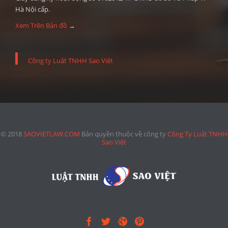
Hà Nội cấp.
Xem Trên Bản đồ
→
Công ty Luật TNHH Sao Việt
© 2018
SAOVIETLAW.COM
Bản quyền thuộc về công ty
Công Ty Luật TNHH
Sao Việt



