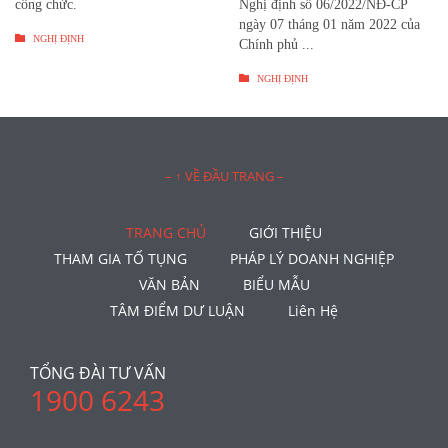
công chức.
Nghị định số 06/2022/NĐ-CP
ngày 07 tháng 01 năm 2022 của

NGHỊ ĐỊNH
Chính phủ ...

NGHỊ ĐỊNH
– ↑ VỀ ĐẦU TRANG –
TRANG CHỦ
GIỚI THIỆU
THAM GIA TỐ TỤNG
PHÁP LÝ DOANH NGHIỆP
VĂN BẢN
BIỂU MẪU
TÂM ĐIỂM DƯ LUẬN
Liên Hệ
TỔNG ĐÀI TƯ VẤN
1900 6243