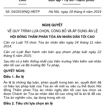
CAO
Độc lập - Tự do - Hạnh phúc
-------
---------------
Số: 04/2019/NQ-HĐTP
Hà Nội, ngày 18 tháng 6 năm 2019
NGHỊ QUYẾT
VỀ QUY TRÌNH LỰA CHỌN, CÔNG BỐ VÀ ÁP DỤNG ÁN LỆ
HỘI ĐỒNG THẨM PHÁN TÒA ÁN NHÂN DÂN TỐI CAO
Căn cứ Luật Tổ chức Tòa án nhân dân ngày 24 tháng 11 năm
2014;
Căn cứ Luật Ban hành văn bản quy phạm pháp luật ngày 22
tháng 6 năm 2015;
Sau khi có ý kiến thống nhất của Viện trưởng Viện kiểm sát nhân
dân tối cao và Bộ trưởng Bộ Tư pháp,
QUYẾT NGHỊ:
Điều 1. Án lệ
Án lệ là những lập luận, phán quyết trong bản án, quyết định đã
có hiệu lực pháp luật của Tòa án về một vụ việc cụ thể được Hội
đồng Thẩm phán Tòa án nhân ngihj dân tối cao lựa chọn và
được Chánh án Tòa án nhân dân tối cao công bố là án lệ để các
Tòa án nghiên cứu, áp dụng trong xét xử.
Điều 2. Tiêu chí lựa chọn án lệ