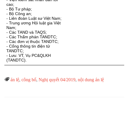
cao;
- Bộ Tư pháp;
- Bộ Công an;
- Liên đoàn Luật sư Việt Nam;
- Trung ương Hội luật gia Việt
Nam;
- Các TAND và TAQS;
- Các Thẩm phán TANDTC;
- Các đơn vị thuộc TANDTC;
- Cổng thông tin điện tử
TANDTC;
- Lưu: VT, Vụ PC&QLKH
(TANDTC).
Từ

án lệ
,
công bố
,
Nghị quyết 04/2019
,
nội dung án lệ
Khóa