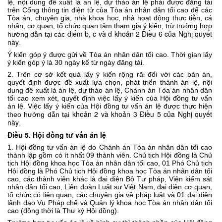
lệ, nội dung đề xuất là án lệ, dự thảo án lệ phải được đăng tải
trên Cổng thông tin điện tử của Tòa án nhân dân tối cao để các
Tòa án, chuyên gia, nhà khoa học, nhà hoạt động thực tiễn, cá
nhân, cơ quan, tổ chức quan tâm tham gia ý kiến, trừ trường hợp
điểm b, c và d khoản 2 Điều 6 của Nghị quyết
hướng dẫn tại các
này
.
Ý kiến góp ý được gửi về Tòa án nhân dân tối cao. Thời gian lấy
ý kiến góp ý là 30 ngày kể từ ngày đăng tải.
2. Trên cơ sở kết quả lấy ý kiến rộng rãi đối với các bản án,
quyết định được đề xuất lựa chọn, phát triển thành án lệ, nội
dung đề xuất là án lệ, dự thảo án lệ, Chánh án Tòa án nhân dân
tối cao xem xét, quyết định việc lấy ý kiến của Hội đồng tư vấn
án lệ. Việc lấy ý kiến của Hội đồng tư vấn án lệ được thực hiện
khoản 2 và khoản 3 Điều 5 của Nghị quyết
theo hướng dẫn tại
này
.
Điều 5. Hội đồng tư vấn án lệ
1. Hội đồng tư vấn án lệ do Chánh án Tòa án nhân dân tối cao
thành lập gồm có ít nhất 09 thành viên. Chủ tịch Hội đồng là Chủ
tịch Hội đồng khoa học Tòa án nhân dân tối cao, 01 Phó Chủ tịch
Hội đồng là Phó Chủ tịch Hội đồng khoa học Tòa án nhân dân tối
cao, các thành viên khác là đại diện Bộ Tư pháp, Viện kiểm sát
nhân dân tối cao, Liên đoàn Luật sư Việt Nam, đại diện cơ quan,
tổ chức có liên quan, các chuyên gia về pháp luật và 01 đại diện
lãnh đạo Vụ Pháp chế và Quản lý khoa học Tòa án nhân dân tối
cao (đồng thời là Thư ký Hội đồng).