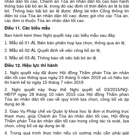
nhân dân tối cao, Chánh án Tòa án nhân dân tối cao ban hành
thông báo bãi bỏ án lệ, trong đó xác định rõ thời điểm án lệ bị bãi
bỏ. Thông báo bãi bỏ án lệ được đăng tải trên Cổng thông tin
điện tử của Tòa án nhân dân tối cao; được gửi cho các Tòa án,
các đơn vị thuộc Tòa án nhân dân tối cao.
Điều 11. Các biểu mẫu
Ban hành kèm theo Nghị quyết này các biểu mẫu sau đây:
Mẫu số 01-AL
1.
Biên bản phiên họp lựa chọn, thông qua án lệ;
Mẫu số 02-AL
2.
Quyết định về việc công bố án lệ;
Mẫu số 03-AL
3.
Thông báo về việc bãi bỏ án lệ.
Điều 12. Hiệu lực thi hành
1. Nghị quyết này đã được Hội đồng Thẩm phán Tòa án nhân
dân tối cao thông qua ngày 23 tháng 5 năm 2019 và có hiệu lực
thi hành kể từ ngày 15 tháng 7 năm 2019.
2. Nghị quyết này thay thế Nghị quyết số 03/2015/NQ-
HĐTP ngày 28 tháng 10 năm 2015 của Hội đồng Thẩm phán
Tòa án nhân dân tối cao về quy trình lựa chọn, công bố và áp
dụng án lệ.
3. Giao Vụ Pháp chế và Quản lý khoa học là đơn vị thường trực
tham mưu, giúp Chánh án Tòa án nhân dân tối cao, Hội đồng
Thẩm phán Tòa án nhân dân tối cao trong công tác rà soát, lựa
chọn, công bố và áp dụng án lệ.
4. Trong quá trình thực hiện nếu có vướng mắc cần phải giải