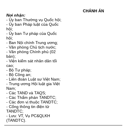
CHÁNH ÁN
Nơi nhận:
- Ủy ban Thường vụ Quốc hội;
- Ủy ban Pháp luật của Quốc
hội;
- Ủy ban Tư pháp của Quốc
hội;
- Ban Nội chính Trung ương;
- Văn phòng Chủ tịch nước;
- Văn phòng Chính phủ (02
bản);
- Viện kiểm sát nhân dân tối
cao;
- Bộ Tư pháp;
- Bộ Công an;
- Liên đoàn Luật sư Việt Nam;
- Trung ương Hội luật gia Việt
Nam;
- Các TAND và TAQS;
- Các Thẩm phán TANDTC;
- Các đơn vị thuộc TANDTC;
- Cổng thông tin điện tử
TANDTC;
- Lưu: VT, Vụ PC&QLKH
(TANDTC).