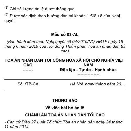
________________
(1)
Ghi số lượng án lệ được thông qua.
(2)
Được xác định theo hướng dẫn tại khoản 1 Điều 8 của Nghị
quyết.
Mẫu số 03-AL
(Ban hành kèm theo Nghị quyết số 04/2019/NQ-HĐTP ngày 18
tháng 6 năm 2019 của Hội đồng Thẩm phán Tòa án nhân dân tối
cao)
TÒA ÁN NHÂN DÂN TỐI
CỘNG HÒA XÃ HỘI CHỦ NGHĨA VIỆT
CAO
NAM
-------
Độc lập - Tự do - Hạnh phúc
---------------
Số: /TB-CA
Hà Nội, ngày tháng năm 20…
THÔNG BÁO
Về việc bãi bỏ án lệ
CHÁNH ÁN TÒA ÁN NHÂN DÂN TỐI CAO
- Căn cứ Điều 27 Luật Tổ chức Tòa án nhân dân ngày 24 tháng
11 năm 2014;