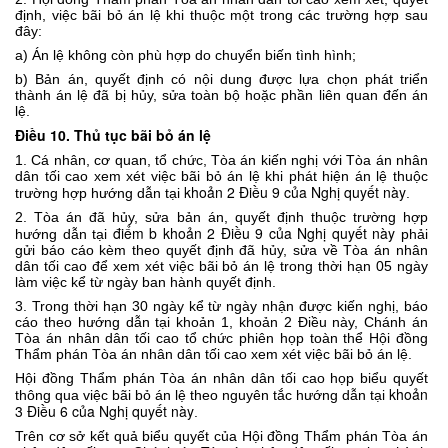
định, việc bãi bỏ án lệ khi thuộc một trong các trường hợp sau
đây:
a) Án lệ không còn phù hợp do chuyển biến tình hình;
b) Bản án, quyết định có nội dung được lựa chọn phát triển
thành án lệ đã bị hủy, sửa toàn bộ hoặc phần liên quan đến án
lệ.
Điều 10. Thủ tục bãi bỏ án lệ
1. Cá nhân, cơ quan, tổ chức, Tòa án kiến nghị với Tòa án nhân
dân tối cao xem xét việc bãi bỏ án lệ khi phát hiện án lệ thuộc
khoản 2 Điều 9 của Nghị quyết này
trường hợp hướng dẫn tại
.
2. Tòa án đã hủy, sửa bản án, quyết định thuộc trường hợp
điểm b khoản 2 Điều 9 của Nghị quyết này
hướng dẫn tại
phải
gửi báo cáo kèm theo quyết định đã hủy, sửa về Tòa án nhân
dân tối cao để xem xét việc bãi bỏ án lệ trong thời hạn 05 ngày
làm việc kể từ ngày ban hành quyết định.
3. Trong thời hạn 30 ngày kể từ ngày nhận được kiến nghị, báo
cáo theo hướng dẫn tại khoản 1, khoản 2 Điều này, Chánh án
Tòa án nhân dân tối cao tổ chức phiên họp toàn thể Hội đồng
Thẩm phán Tòa án nhân dân tối cao xem xét việc bãi bỏ án lệ.
Hội đồng Thẩm phán Tòa án nhân dân tối cao họp biểu quyết
khoản
thông qua việc bãi bỏ án lệ theo nguyên tắc hướng dẫn tại
3 Điều 6 của Nghị quyết này
.
Trên cơ sở kết quả biểu quyết của Hội đồng Thẩm phán Tòa án