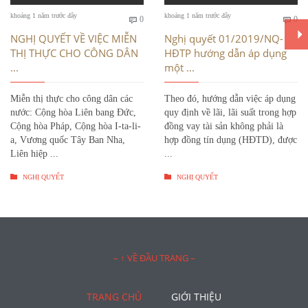
Bình
Bì
khoảng 1 năm trước đây
khoảng 1 năm trước đây
0
0


luận
luậ
NGHỊ QUYẾT VỀ VIỆC MIỄN
Nghị quyết 01/2019/NQ-
THỊ THỰC CHO CÔNG DÂN
HĐTP hướng dẫn áp dụng
...
một ...
Miễn thị thực cho công dân các
Theo đó, hướng dẫn việc áp dụng
nước: Cộng hòa Liên bang Đức,
quy định về lãi, lãi suất trong hợp
Cộng hòa Pháp, Cộng hòa I-ta-li-
đồng vay tài sản không phải là
a, Vương quốc Tây Ban Nha,
hợp đồng tín dụng (HĐTD), được
Liên hiệp ...
...


NGHỊ QUYẾT
NGHỊ QUYẾT
– ↑ VỀ ĐẦU TRANG –
TRANG CHỦ
GIỚI THIỆU