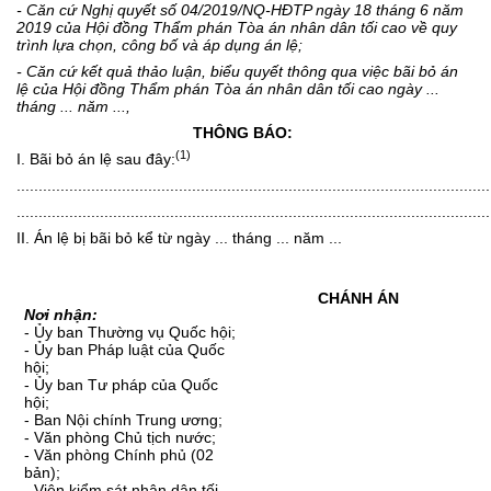
- Căn cứ Nghị quyết số 04/2019/NQ-HĐTP ngày 18 tháng 6 năm
2019 của Hội đồng Thẩm phán Tòa án nhân dân tối cao về quy
trình lựa chọn, công bố và áp dụng án lệ;
- Căn cứ kết quả thảo luận, biểu quyết thông qua việc bãi bỏ án
lệ của Hội đồng Thẩm phán Tòa án nhân dân tối cao ngày ...
tháng ... năm ...,
THÔNG BÁO:
(1)
I. Bãi bỏ án lệ sau đây:
............................................................................................................
............................................................................................................
II. Án lệ bị bãi bỏ kể từ ngày ... tháng ... năm ...
CHÁNH ÁN
Nơi nhận:
- Ủy ban Thường vụ Quốc hội;
- Ủy ban Pháp luật của Quốc
hội;
- Ủy ban Tư pháp của Quốc
hội;
- Ban Nội chính Trung ương;
- Văn phòng Chủ tịch nước;
- Văn phòng Chính phủ (02
bản);
- Viện kiểm sát nhân dân tối