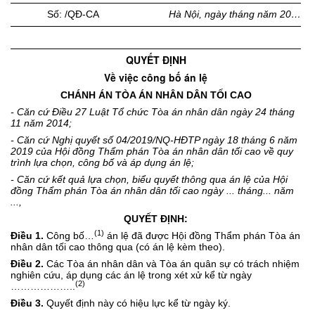
Số: /QĐ-CA
Hà Nội, ngày tháng năm 20…
QUYẾT ĐỊNH
Về việc công bố án lệ
CHÁNH ÁN TÒA ÁN NHÂN DÂN TỐI CAO
- Căn cứ Điều 27 Luật Tổ chức Tòa án nhân dân ngày 24 tháng
11 năm 2014;
- Căn cứ Nghị quyết số 04/2019/NQ-HĐTP ngày 18 tháng 6 năm
2019 của Hội đồng Thẩm phán Tòa án nhân dân tối cao về quy
trình lựa chọn, công bố và áp dụng án lệ;
- Căn cứ kết quả lựa chọn, biểu quyết thông qua án lệ của Hội
đồng Thẩm phán Tòa án nhân dân tối cao ngày ... tháng... năm
...,
QUYẾT ĐỊNH:
(1)
Điều 1.
Công bố…
án lệ đã được Hội đồng Thẩm phán Tòa án
nhân dân tối cao thông qua (có án lệ kèm theo).
Điều 2.
Các Tòa án nhân dân và Tòa án quân sự có trách nhiệm
nghiên cứu, áp dụng các án lệ trong xét xử kể từ ngày
(2)
………………..
Điều 3.
Quyết định này có hiệu lực kể từ ngày ký.