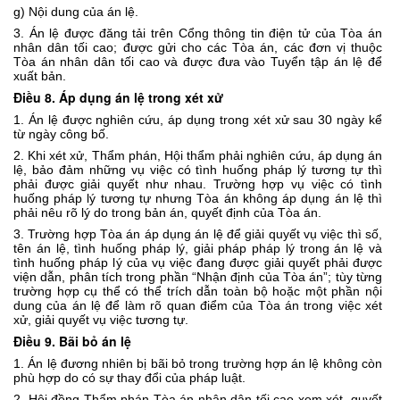
g) Nội dung của án lệ.
3. Án lệ được đăng tải trên Cổng thông tin điện tử của Tòa án
nhân dân tối cao; được gửi cho các Tòa án, các đơn vị thuộc
Tòa án nhân dân tối cao và được đưa vào Tuyển tập án lệ để
xuất bản.
Điều 8. Áp dụng án lệ trong xét xử
1. Án lệ được nghiên cứu, áp dụng trong xét xử sau 30 ngày kể
từ ngày công bố.
2. Khi xét xử, Thẩm phán, Hội thẩm phải nghiên cứu, áp dụng án
lệ, bảo đảm những vụ việc có tình huống pháp lý tương tự thì
phải được giải quyết như nhau. Trường hợp vụ việc có tình
huống pháp lý tương tự nhưng Tòa án không áp dụng án lệ thì
phải nêu rõ lý do trong bản án, quyết định của Tòa án.
3. Trường hợp Tòa án áp dụng án lệ để giải quyết vụ việc thì số,
tên án lệ, tình huống pháp lý, giải pháp pháp lý trong án lệ và
tình huống pháp lý của vụ việc đang được giải quyết phải được
viện dẫn, phân tích trong phần “Nhận định của Tòa án”; tùy từng
trường hợp cụ thể có thể trích dẫn toàn bộ hoặc một phần nội
dung của án lệ để làm rõ quan điểm của Tòa án trong việc xét
xử, giải quyết vụ việc tương tự.
Điều 9. Bãi bỏ án lệ
1. Án lệ đương nhiên bị bãi bỏ trong trường hợp án lệ không còn
phù hợp do có sự thay đổi của pháp luật.
2. Hội đồng Thẩm phán Tòa án nhân dân tối cao xem xét, quyết