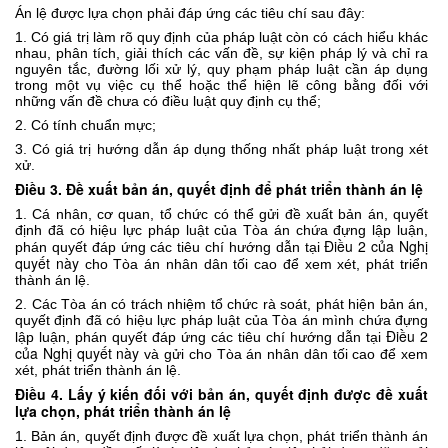
Án lệ được lựa chọn phải đáp ứng các tiêu chí sau đây:
1. Có giá trị làm rõ quy định của pháp luật còn có cách hiểu khác
nhau, phân tích, giải thích các vấn đề, sự kiện pháp lý và chỉ ra
nguyên tắc, đường lối xử lý, quy phạm pháp luật cần áp dụng
trong một vụ việc cụ thể hoặc thể hiện lẽ công bằng đối với
những vấn đề chưa có điều luật quy định cụ thể;
2. Có tính chuẩn mực;
3. Có giá trị hướng dẫn áp dụng thống nhất pháp luật trong xét
xử.
Điều 3. Đề xuất bản án, quyết định để phát triển thành án lệ
1. Cá nhân, cơ quan, tổ chức có thể gửi đề xuất bản án, quyết
định đã có hiệu lực pháp luật của Tòa án chứa đựng lập luận,
Điều 2 của Nghị
phán quyết đáp ứng các tiêu chí hướng dẫn tại
quyết này
cho Tòa án nhân dân tối cao để xem xét, phát triển
thành án lệ.
2. Các Tòa án có trách nhiệm tổ chức rà soát, phát hiện bản án,
quyết định đã có hiệu lực pháp luật của Tòa án mình chứa đựng
Điều 2
lập luận, phán quyết đáp ứng các tiêu chí hướng dẫn tại
của Nghị quyết này
và gửi cho Tòa án nhân dân tối cao để xem
xét, phát triển thành án lệ.
Điều 4. Lấy ý kiến đối với bản án, quyết định được đề xuất
lựa chọn, phát triển thành án lệ
1. Bản án, quyết định được đề xuất lựa chọn, phát triển thành án