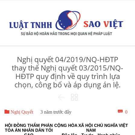
Nghị quyết 04/2019/NQ-HĐTP
thay thế Nghị quyết 03/2015/NQ-
HĐTP quy định về quy trình lựa
chọn, công bố và áp dụng án lệ.



Bìn

0
Nghị Quyết
3 năm trước đây
luậ
HỘI ĐỒNG THẨM PHÁN
CỘNG HÒA XÃ HỘI CHỦ NGHĨA VIỆT
TÒA ÁN NHÂN DÂN TỐI
NAM