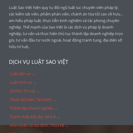
Luật Sao Việt hiện quy tụ đội ngũ luật sư; chuyên viên pháp lý;
các kiểm sát viên, phẩm phán viên, chánh án tòa tối cao về hưu...
am hiểu pháp luật, thực tiễn kinh nghiệm và tác phong chuyên
nghiệp. Thế mạnh của Sao Việt là các dịch vụ pháp lý doanh
nghiệp, tư vấn và thực hiện thủ tục thành lập doanh nghiệp trọn
gói, tư vấn đầu tư nước ngoài, hoạt động tranh tụng, đại diện sỡ
hữu trí tuệ..
DỊCH VỤ LUẬT SAO VIỆT
Luật dân sự →
Luật hình sự →
Sở hữu Trí tuệ →
Thuế, Kế toán, Tài chính →
Thành lập Doanh nghiệp →
Tranh chấp Đất đai, Nhà ở →
Hôn nhân và Gia đình, Thừa kế →