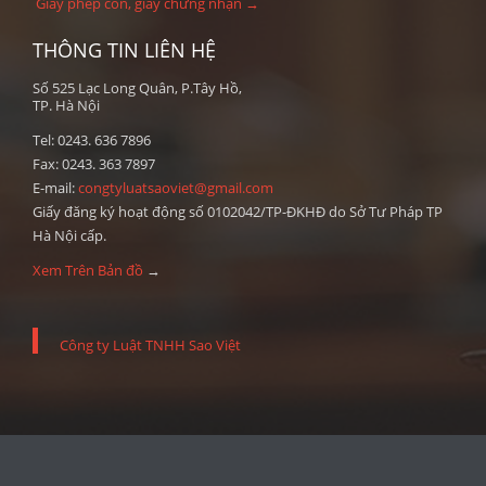
Giấy phép con, giấy chứng nhận →
THÔNG TIN LIÊN HỆ
Số 525 Lạc Long Quân, P.Tây Hồ,
TP. Hà Nội
Tel: 0243. 636 7896
Fax: 0243. 363 7897
E-mail:
congtyluatsaoviet@gmail.com
Giấy đăng ký hoạt động số 0102042/TP-ĐKHĐ do Sở Tư Pháp TP
Hà Nội cấp.
Xem Trên Bản đồ
→
Công ty Luật TNHH Sao Việt