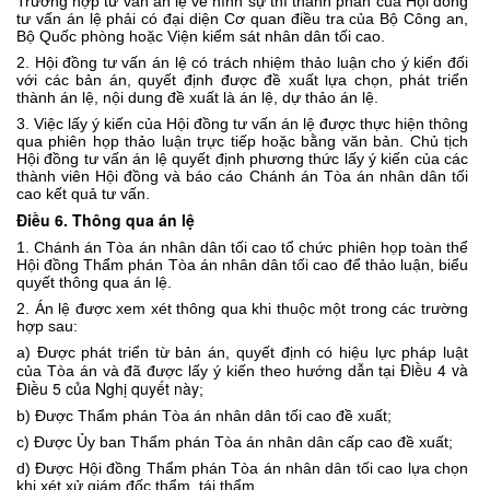
Trường hợp tư vấn án lệ về hình sự thì thành phần của Hội đồng
tư vấn án lệ phải có đại diện Cơ quan điều tra của Bộ Công an,
Bộ Quốc phòng hoặc Viện kiểm sát nhân dân tối cao.
2. Hội đồng tư vấn án lệ có trách nhiệm thảo luận cho ý kiến đối
với các bản án, quyết định được đề xuất lựa chọn, phát triển
thành án lệ, nội dung đề xuất là án lệ, dự thảo án lệ.
3. Việc lấy ý kiến của Hội đồng tư vấn án lệ được thực hiện thông
qua phiên họp thảo luận trực tiếp hoặc bằng văn bản. Chủ tịch
Hội đồng tư vấn án lệ quyết định phương thức lấy ý kiến của các
thành viên Hội đồng và báo cáo Chánh án Tòa án nhân dân tối
cao kết quả tư vấn.
Điều 6. Thông qua án lệ
1. Chánh án Tòa án nhân dân tối cao tổ chức phiên họp toàn thể
Hội đồng Thẩm phán Tòa án nhân dân tối cao để thảo luận, biểu
quyết thông qua án lệ.
2. Án lệ được xem xét thông qua khi thuộc một trong các trường
hợp sau:
a) Được phát triển từ bản án, quyết định có hiệu lực pháp luật
Điều 4 và
của Tòa án và đã được lấy ý kiến theo hướng dẫn tại
Điều 5 của Nghị quyết này
;
b) Được Thẩm phán Tòa án nhân dân tối cao đề xuất;
c) Được Ủy ban Thẩm phán Tòa án nhân dân cấp cao đề xuất;
d) Được Hội đồng Thẩm phán Tòa án nhân dân tối cao lựa chọn
khi xét xử giám đốc thẩm, tái thẩm.