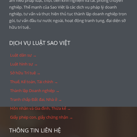
am hiểu pháp luật, thực tiễn kinh nghiệm và tác phong chuyên
nghiệp. Thế mạnh của Sao Việt là các dịch vụ pháp lý doanh
nghiệp, tư vấn và thực hiện thủ tục thành lập doanh nghiệp trọn
gói, tư vấn đầu tư nước ngoài, hoạt động tranh tụng, đại diện sỡ
hữu trí tuệ..
DỊCH VỤ LUẬT SAO VIỆT
Luật dân sự →
Luật hình sự →
Sở hữu Trí tuệ →
Thuế, Kế toán, Tài chính →
Thành lập Doanh nghiệp →
Tranh chấp Đất đai, Nhà ở →
Hôn nhân và Gia đình, Thừa kế →
Giấy phép con, giấy chứng nhận →
THÔNG TIN LIÊN HỆ