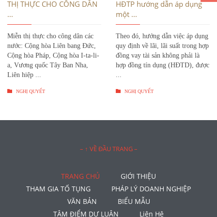
THỊ THỰC CHO CÔNG DÂN
HĐTP hướng dẫn áp dụng
...
một ...
Miễn thị thực cho công dân các
Theo đó, hướng dẫn việc áp dụng
nước: Cộng hòa Liên bang Đức,
quy định về lãi, lãi suất trong hợp
Cộng hòa Pháp, Cộng hòa I-ta-li-
đồng vay tài sản không phải là
a, Vương quốc Tây Ban Nha,
hợp đồng tín dụng (HĐTD), được
Liên hiệp ...
...


NGHỊ QUYẾT
NGHỊ QUYẾT
– ↑ VỀ ĐẦU TRANG –
TRANG CHỦ
GIỚI THIỆU
THAM GIA TỐ TỤNG
PHÁP LÝ DOANH NGHIỆP
VĂN BẢN
BIỂU MẪU
TÂM ĐIỂM DƯ LUẬN
Liên Hệ