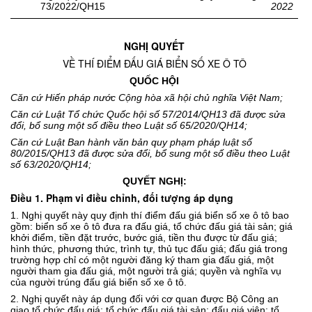
73/2022/QH15
2022
NGHỊ QUYẾT
VỀ THÍ ĐIỂM ĐẤU GIÁ BIỂN SỐ XE Ô TÔ
QUỐC HỘI
Căn cứ Hiến pháp nước Cộng hòa xã hội chủ nghĩa Việt Nam;
Căn cứ Luật Tổ chức Quốc hội số 57/2014/QH13 đã được sửa
đổi, bổ sung một số điều theo Luật số 65/2020/QH14;
Căn cứ Luật Ban hành văn bản quy phạm pháp luật số
80/2015/QH13 đã được sửa đổi, bổ sung một số điều theo Luật
số 63/2020/QH14;
QUYẾT NGHỊ:
Điều 1. Phạm vi điều chỉnh, đối tượng áp dụng
1.
Nghị quyết này quy định thí điểm đấu giá biển số xe ô tô bao
gồm: biển
số
xe ô tô
đưa ra đấu giá
, tổ chức đấu giá tài sản
;
giá
khởi điểm
, tiền đặt
trước, bước giá, tiền thu được từ đấu giá;
hình thức, phương thức, trình tự, thủ tục đấu giá; đấu giá trong
trường hợp chỉ có một người đăng ký tham gia đấu giá, một
người tham gia đấu giá, một người trả giá; quyền và nghĩa vụ
của
người
trúng đấu giá biển số xe ô tô.
2. Nghị quyết này áp dụng đối với
c
ơ quan được Bộ Công an
giao tổ chức đấu giá; t
ổ chức đấu giá tài sản
;
đấu giá viên
; tổ