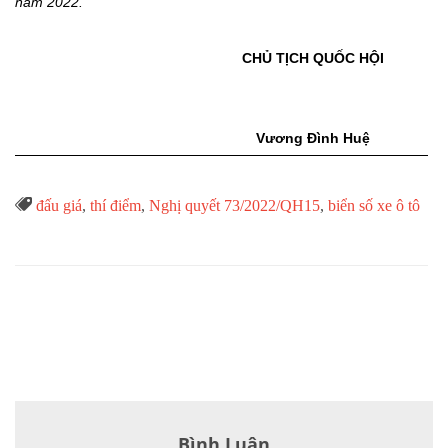
năm 2022.
CHỦ TỊCH QUỐC HỘI
Vương Đình Huệ
Từ

đấu giá
,
thí điểm
,
Nghị quyết 73/2022/QH15
,
biển số xe ô tô
Khóa
Bình Luận