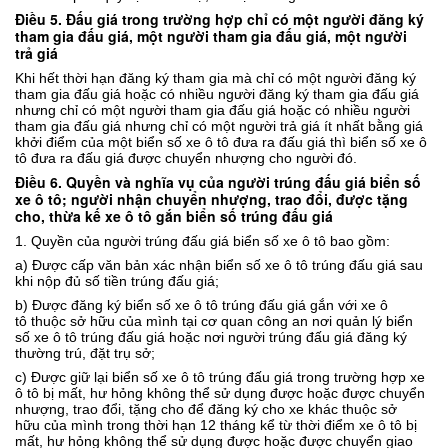
Điều 5.
Đấu giá trong trường hợp chỉ có một người đăng ký
tham gia đấu giá, một người tham gia đấu giá, một người
trả giá
Khi
hết thời hạn đăng ký tham gia mà chỉ có một người đăng ký
tham gia đấu giá hoặc có nhiều người đăng ký tham gia đấu giá
nhưng chỉ có một người tham gia đấu giá hoặc có nhiều người
tham gia đấu giá nhưng chỉ có một người trả giá ít nhất bằng giá
khởi điểm
của
một
biển số
xe ô tô
đưa ra đấu giá
thì
biển số
xe ô
tô
đưa ra đấu giá
được
chuyển nhượng
cho người đó
.
Điều 6. Quyền và nghĩa vụ của người trúng đấu giá biển số
xe ô tô; người nhận chuyển nhượng, trao đổi, được tặng
cho, thừa kế xe ô tô gắn biển số trúng đấu giá
1. Quyền
của người trúng đấu giá
biển số xe ô tô bao gồm:
a) Được
cấp văn bản xác nhận biển số
xe ô tô
trúng đấu giá
sau
khi n
ộp đủ số tiền trúng đấu giá;
b
)
Được đăng ký biển số
xe ô tô
trúng đấu giá
gắn với
xe
ô
tô
thuộc sở hữu
của mình tại cơ quan công an nơi quản lý biển
số
xe ô tô
trúng đấu giá hoặc nơi người trúng đấu giá đăng ký
thường trú, đặt trụ sở;
c) Được giữ lại biển số
xe ô tô
trúng đấu giá
trong trường hợp xe
ô tô bị mất, hư hỏng không thể sử dụng được hoặc được chuyển
nhượng, trao đổi
,
tặng
cho
để đăng ký cho xe khác thuộc sở
hữu
của mình
trong thời hạn 12 tháng kể từ thời điểm xe ô tô bị
mất, hư hỏng không thể sử dụng được hoặc được chuyển giao