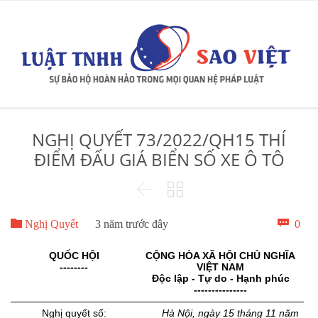
NGHỊ QUYẾT 73/2022/QH15 THÍ
ĐIỂM ĐẤU GIÁ BIỂN SỐ XE Ô TÔ



Bìn

0
Nghị Quyết
3 năm trước đây
luậ
QUỐC HỘI
CỘNG HÒA XÃ HỘI CHỦ NGHĨA
--------
VIỆT NAM
Độc lập - Tự do - Hạnh phúc
---------------
Nghị quyết số:
Hà Nội, ngày 15 tháng 11 năm