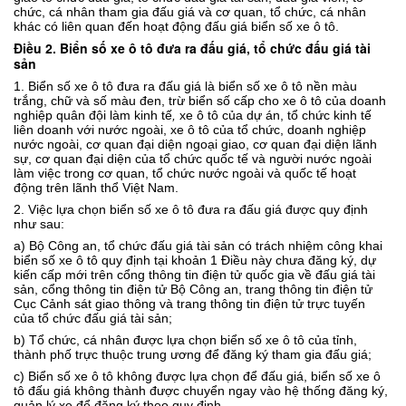
chức, cá nhân tham gia đấu giá
và cơ quan, t
ổ chức, cá nhân
khác
có liên quan đến hoạt động đấu giá biển số xe ô tô.
Điều 2. Biển số xe ô tô đưa ra đấu giá, tổ chức đấu giá tài
sản
1
.
Biển
số
xe ô tô
đưa ra đấu giá
là
b
iển số
xe
ô tô nền màu
trắng, chữ và số màu đen
, trừ biển số cấp cho xe ô tô của doanh
nghiệp
q
uân đội làm kinh tế
,
xe ô tô của dự
án, tổ chức kinh tế
liên doanh với nước ngoài, xe ô tô của
tổ chức, doanh nghiệp
nước ngoài, cơ quan đại diện ngoại giao, cơ quan đại diện lãnh
sự, cơ quan đại diện của tổ chức quốc tế và người nước ngoài
làm việc trong cơ quan, tổ chức nước ngoài và quốc tế hoạt
động trên lãnh thổ Việt Nam
.
2. Việc lựa chọn biển số xe ô tô đưa ra đấu giá được quy định
như sau:
a) Bộ Công an
,
tổ chức đấu giá tài sản có trách nhiệm công khai
biển số xe ô tô quy định tại khoản 1 Điều này chưa đăng ký, dự
kiến cấp mới trên
c
ổng
thông tin điện tử quốc gia về đấu giá tài
sản
,
cổng thông tin điện tử Bộ Công an
,
t
rang
thông tin điện tử
Cục Cảnh sát giao thông
và
trang thông tin điện tử trực tuyến
của
t
ổ chức đấu giá tài sản
;
b)
T
ổ chức, cá nhân
được
lựa chọn biển số
xe ô tô
của tỉnh,
thành phố trực thuộc trung ương để
đăng ký
tham gia
đấu giá
;
c)
Biển số
xe ô tô
không được lựa chọn để đấu giá, biển số
xe ô
tô
đấu giá không thành
được
chuyển
ngay
vào
h
ệ thống đăng ký,
quản lý xe để đăng ký theo quy định
.