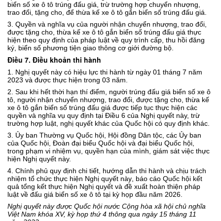
biển số
xe ô tô
trúng đấu giá, trừ trường hợp chuyển nhượng,
trao đổi, tặng cho, để thừa kế xe ô tô gắn biển số trúng đấu giá.
3. Quyền
và
nghĩa vụ của người nhận chuyển nhượng, trao đổi,
được tặng cho, thừa kế xe ô tô gắn biển số trúng đấu giá thực
hiện theo quy định của pháp luật về quy trình cấp, thu hồi đăng
ký
,
biển số phương tiện giao thông cơ giới đường bộ.
Điều 7. Điều khoản thi hành
1. Nghị quyết này có hiệu lực thi hành từ ngày 01 tháng 7 năm
2023 và được thực hiện trong 03 năm.
2.
Sau khi hết thời hạn thí điểm, người trúng đấu giá biển số
xe ô
tô
,
người
nhận chuyển
nhượng
,
trao đổi
, được
tặng
cho
,
thừa kế
xe
ô tô
gắn biển số trúng đấu giá được
tiếp tục thực hiện các
quyền
và
nghĩa vụ quy định tại Điều
6 của
Nghị quyết này, trừ
trường hợp luật, nghị quyết khác của Quốc hội có quy định khác.
3. Ủy ban Thường vụ Quốc hội, Hội đồng Dân tộc, các Ủy ban
của Quốc hội, Đoàn đại biểu Quốc hội và đại biểu Quốc hội,
trong phạm vi nhiệm vụ, quyền hạn của mình, giám sát việc thực
hiện Nghị quyết này.
4
.
Chính
phủ quy định chi tiết
, hướng dẫn thi hành và
chịu trách
nhiệm tổ chức thực hiện Nghị quyết này
,
báo cáo Quốc hội
kết
quả
tổng kết thực hiện Nghị quyết
và đề xuất hoàn thiện pháp
luật về đấu giá biển số xe ô tô
tại kỳ họp
đầu
năm 202
6
.
Nghị quyết này được Quốc hội nước Cộng hòa xã hội chủ nghĩa
Việt Nam khóa XV, kỳ họp thứ 4 thông qua ngày 15 tháng 11