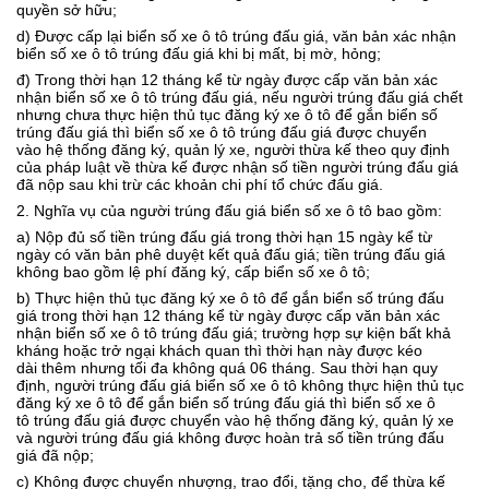
quyền sở hữu
;
d) Được cấp lại biển số xe ô tô trúng đấu giá,
văn bản xác nhận
biển số
xe ô tô
trúng đấu giá khi
bị mất, bị mờ, hỏng;
đ)
Trong thời hạn
12
tháng kể từ ngày
được cấp
văn bản xác
nhận biển số xe ô tô trúng đấu giá, nếu người trúng đấu giá chết
nhưng chưa thực hiện thủ tục đăng ký xe ô tô để gắn biển số
trúng đấu giá thì biển số
xe ô tô
trúng đấu giá được chuyển
vào
h
ệ thống đăng ký, quản lý xe, người thừa kế theo quy định
của pháp luật về thừa kế được nhận số tiền người trúng đấu giá
đã nộp sau khi trừ
các khoản
chi phí tổ chức đấu giá.
2. Nghĩa vụ của người trúng đấu giá biển số xe ô tô bao gồm:
a) Nộp đủ số tiền trúng đấu giá trong thời hạn 15 ngày kể từ
ngày có văn bản phê duyệt kết quả đấu giá;
tiền trúng đấu giá
không bao gồm lệ phí đăng ký, cấp biển số xe ô tô;
b) Thực hiện thủ tục đăng ký xe ô tô để gắn biển số trúng đấu
giá trong thời hạn
12
tháng kể từ ngày được cấp văn bản xác
nhận biển số
xe ô tô
trúng đấu giá; trường hợp sự kiện bất khả
kháng hoặc trở ngại khách quan thì thời hạn này được kéo
dài
thêm
nhưng tối đa không quá 06 tháng. Sau thời hạn quy
định, người trúng đấu giá biển số xe ô tô không thực hiện thủ tục
đăng ký xe ô tô để gắn biển số trúng đấu giá thì biển số
xe ô
tô
trúng đấu giá được chuyển vào
h
ệ thống đăng ký, quản lý xe
và người trúng đấu giá không được hoàn trả số tiền trúng đấu
giá đã nộp
;
c) Không được chuyển nhượng, trao đổi, tặng cho, để thừa kế