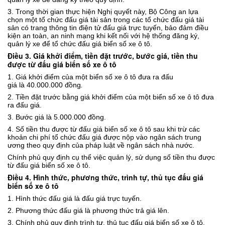
3
.
Trong thời gian thực hiện Nghị quyết này, Bộ
Công an
lựa
chọn một tổ chức đấu giá tài sản trong các tổ chức đấu giá tài
sản có
trang thông tin điện tử đấu giá trực tuyến,
bảo đảm điều
kiện an toàn, an ninh mạng khi
kết nối với
h
ệ thống đăng ký,
quản lý xe
để
tổ chức
đấu giá biển số xe ô tô
.
Điều 3. Giá khởi điểm, tiền đặt trước, bước giá, tiền thu
được từ đấu giá biển số xe ô tô
1. Giá khởi điểm của
một
biển số
xe ô tô
đưa ra đấu
giá
là
4
0.000.000 đồng
.
2. Tiền đặt trước bằng giá khởi điểm của một biển số xe ô tô đưa
ra đấu giá.
3. Bước giá là 5
.000.000 đồng
.
4. Số tiền thu được từ đấu giá biển số xe ô tô sau khi trừ các
khoản chi phí tổ chức đấu giá được nộp vào ngân sách trung
ương theo quy định của pháp luật về ngân sách nhà nước.
Chính phủ quy định cụ thể việc quản lý, sử dụng số tiền thu được
từ đấu giá biển số xe ô tô.
Điều 4. Hình thức, phương thức, trình tự, thủ tục đấu giá
biển số xe ô tô
1.
Hình thức đấu giá
là đ
ấu giá trực tuyến.
2
. Phương thức đấu giá
là p
hương thức trả giá lên.
3. Chính phủ quy định trình tự, thủ tục đấu giá biển số xe ô tô.