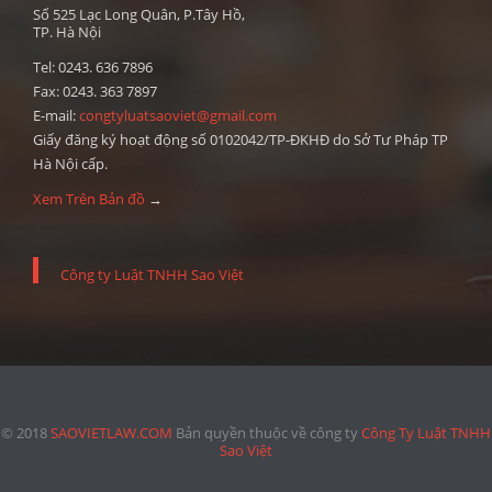
Số 525 Lạc Long Quân, P.Tây Hồ,
TP. Hà Nội
Tel: 0243. 636 7896
Fax: 0243. 363 7897
E-mail:
congtyluatsaoviet@gmail.com
Giấy đăng ký hoạt động số 0102042/TP-ĐKHĐ do Sở Tư Pháp TP
Hà Nội cấp.
Xem Trên Bản đồ
→
Công ty Luật TNHH Sao Việt
© 2018
SAOVIETLAW.COM
Bản quyền thuộc về công ty
Công Ty Luật TNHH
Sao Việt