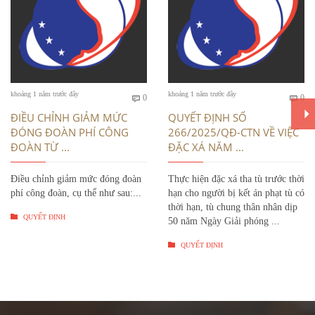
Bình
Bì
khoảng 1 năm trước đây
khoảng 1 năm trước đây
0
0


luận
luậ
ĐIỀU CHỈNH GIẢM MỨC
QUYẾT ĐỊNH SỐ
ĐÓNG ĐOÀN PHÍ CÔNG
266/2025/QĐ-CTN VỀ VIỆC
ĐOÀN TỪ ...
ĐẶC XÁ NĂM ...
Điều chỉnh giảm mức đóng đoàn
Thực hiện đặc xá tha tù trước thời
phí công đoàn, cụ thể như sau:...
hạn cho người bị kết án phạt tù có
thời hạn, tù chung thân nhân dịp

QUYẾT ĐỊNH
50 năm Ngày Giải phóng ...

QUYẾT ĐỊNH