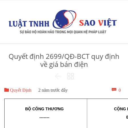
Quyết định 2699/QĐ-BCT quy định
về giá bán điện



Bìn

0
Quyết Định
2 năm trước đây
luậ
BỘ CÔNG THƯƠNG
CỘNG 
-------