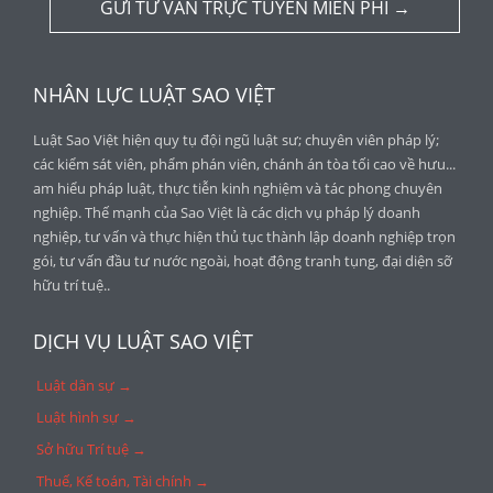
GỬI TƯ VẤN TRỰC TUYẾN MIỄN PHÍ →
NHÂN LỰC LUẬT SAO VIỆT
Luật Sao Việt hiện quy tụ đội ngũ luật sư; chuyên viên pháp lý;
các kiểm sát viên, phẩm phán viên, chánh án tòa tối cao về hưu...
am hiểu pháp luật, thực tiễn kinh nghiệm và tác phong chuyên
nghiệp. Thế mạnh của Sao Việt là các dịch vụ pháp lý doanh
nghiệp, tư vấn và thực hiện thủ tục thành lập doanh nghiệp trọn
gói, tư vấn đầu tư nước ngoài, hoạt động tranh tụng, đại diện sỡ
hữu trí tuệ..
DỊCH VỤ LUẬT SAO VIỆT
Luật dân sự →
Luật hình sự →
Sở hữu Trí tuệ →
Thuế, Kế toán, Tài chính →