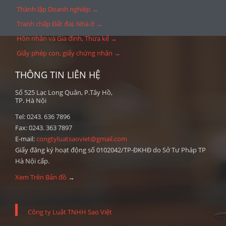
Thành lập Doanh nghiệp →
Tranh chấp Đất đai, Nhà ở →
Hôn nhân và Gia đình, Thừa kế →
Giấy phép con, giấy chứng nhận →
THÔNG TIN LIÊN HỆ
Số 525 Lạc Long Quân, P.Tây Hồ,
TP. Hà Nội
Tel: 0243. 636 7896
Fax: 0243. 363 7897
E-mail:
congtyluatsaoviet@gmail.com
Giấy đăng ký hoạt động số 0102042/TP-ĐKHĐ do Sở Tư Pháp TP
Hà Nội cấp.
Xem Trên Bản đồ
→
Công ty Luật TNHH Sao Việt