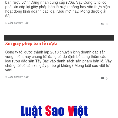
bán rượu với thương nhân cung cấp rượu. Vậy Công ty tôi có
phải xin cấp lại giấy phép bán lẻ rượu không hay vẫn thực hiện
hoạt động kinh doanh các loại rượu mới này. Mong được giải
đáp.
5 NĂM TRƯỚC ĐÂY
BÌNH

0
LUẬN
Xin giấy phép bán lẻ rượu
Công ty tôi được thành lập 2016 chuyên kinh doanh đặc sản
vùng miền, nay chúng tôi đang có dự định bổ sung thêm các
loại rượu đặc sản Tây Bắc vào danh sách sản phẩm bán lẻ. Vậy
chúng tôi có cần xin giấy phép gì không? Mong luật sao việt tư
vấn!
5 NĂM TRƯỚC ĐÂY
BÌNH

0
LUẬN