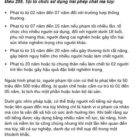
Điều 255. Tội tổ chức sử dụng trái phép chất ma túy
:
Phạt tù từ 02 năm đến 07 năm đối với trường hợp thông
thường.
Phạt tù từ 07 năm đến 15 năm nếu phạm tội nhiều lần, tổ
chức cho nhiều người sử dụng, đối với người dưới 18 tuổi,
phụ nữ mang thai, người đang cai nghiện hoặc gây tổn hại
sức khỏe nghiêm trọng cho người khác.
Phạt tù từ 15 năm đến 20 năm nếu gây thương tích rất nặng,
gây bệnh nguy hiểm cho nhiều người hoặc làm chết người.
Phạt tù 20 năm hoặc tù chung thân nếu làm chết từ 02 người
trở lên hoặc gây hậu quả đặc biệt nghiêm trọng.
Ngoài hình phạt tù, người phạm tội còn có thể bị phạt tiền từ 50
triệu đến 500 triệu đồng, bị quản chế hoặc cấm cư trú từ 01 đến
05 năm, bị tịch thu một phần hoặc toàn bộ tài sản.
Dưới góc nhìn pháp luật, có thể thấy người nổi tiếng sử dụng
hoặc liên quan đến ma túy không chỉ là hành vi vi phạm cá nhân
mà còn là vấn đề xã hội có sức ảnh hưởng lớn. Khi biết rằng sự
nổi tiếng được xây dựng bằng nhiều năm nỗ lực, tài năng, hình
ảnh và niềm tin từ công chúng nhưng khi một lần liên quan đến
ma túy, tất cả sự nghiệp, danh dự có thể sụp đổ trong một
khoảnh khắc.