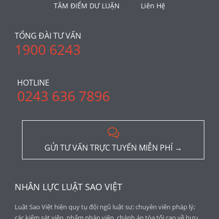
TÂM ĐIỂM DƯ LUẬN
Liên Hệ
TỔNG ĐÀI TƯ VẤN
1900 6243
HOTLINE
0243 636 7896

GỬI TƯ VẤN TRỰC TUYẾN MIỄN PHÍ →
NHÂN LỰC LUẬT SAO VIỆT
Luật Sao Việt hiện quy tụ đội ngũ luật sư; chuyên viên pháp lý;
các kiểm sát viên, phẩm phán viên, chánh án tòa tối cao về hưu...