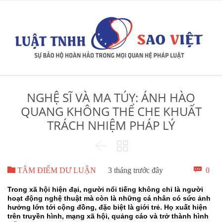
NGHỆ SĨ VÀ MA TÚY: ÁNH HÀO
QUANG KHÔNG THỂ CHE KHUẤT
TRÁCH NHIỆM PHÁP LÝ



Bìn

0
TÂM ĐIỂM DƯ LUẬN
3 tháng trước đây
luậ
Trong xã hội hiện đại, người nổi tiếng không chỉ là người
hoạt động nghệ thuật mà còn là những cá nhân có sức ảnh
hưởng lớn tới cộng đồng, đặc biệt là giới trẻ. Họ xuất hiện
trên truyền hình, mạng xã hội, quảng cáo và trở thành hình