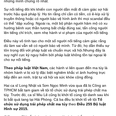
những minh chứng rõ nhất.
Sự nổi tiếng đôi khi khiến con người dần mất đi cảm giác sợ hãi
trước hậu quả pháp lý. Họ tin rằng chỉ cần có tiền, có ê-kíp xử lý
truyền thông hoặc có người bảo vệ hình ảnh thì mọi scandal đều
có thể “dập xuống. Ngoài ra, một bộ phận người hâm mộ có xu
hướng bênh vực thần tượng bất chấp đúng sai, tấn công người
lên tiếng chỉ trích, xem nhẹ hành vi vi phạm của người nổi tiếng.
Điều này vô tình tạo cho một số người nổi tiếng cảm giác rằng
dù làm sai vẫn sẽ có người bảo vệ mình. Từ đó, họ dần thiếu sự
tôn trọng đối với pháp luật và chuẩn mực xã hội.Nhưng đây là
suy nghĩ cực kỳ nguy hiểm bởi pháp luật không tồn tại ngoại lệ
cho sự nổi tiếng.
Theo pháp luật Việt Nam,
các hành vi liên quan đến ma túy là
nhóm hành vi bị xử lý đặc biệt nghiêm khắc vì ảnh hưởng trực
tiếp đến an ninh, trật tự xã hội và sức khỏe cộng đồng.
Hai ca sĩ Long Nhật và Sơn Ngọc Minh vừa qua đã bị Công an
TPHCM bắt tạm giam về tội tổ chức sử dụng trái phép chất ma
túy. Trước đó, ca sĩ Miu Lê cũng bị khởi tố cùng tội danh sau khi
bị bắt quả tang tại Hải Phòng. Cả ba đều bị khởi tố về tội
Tổ
chức sử dụng trái phép chất ma túy
theo
Điều 255 Bộ luật
Hình sự 2015.