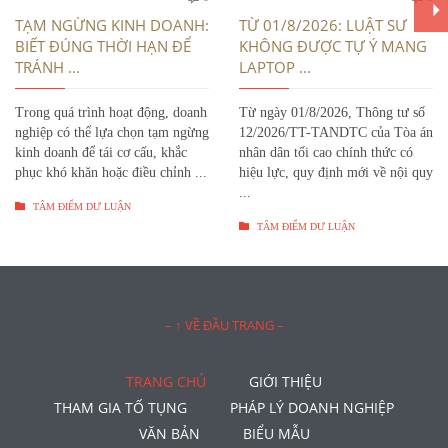
luận
luậ
TẠM NGỪNG KINH DOANH:
TỪ 01/8/2026: LUẬT SƯ
BIẾT ĐÚNG THỜI HẠN ĐỂ
KHÔNG ĐƯỢC TỰ Ý MANG
TRÁNH ...
LAPTOP ...
Trong quá trình hoạt động, doanh
Từ ngày 01/8/2026, Thông tư số
nghiệp có thể lựa chọn tạm ngừng
12/2026/TT-TANDTC của Tòa án
kinh doanh để tái cơ cấu, khắc
nhân dân tối cao chính thức có
phục khó khăn hoặc điều chỉnh ...
hiệu lực, quy định mới về nội quy
...

TÂM ĐIỂM DƯ LUẬN

TÂM ĐIỂM DƯ LUẬN
– ↑ VỀ ĐẦU TRANG –
TRANG CHỦ
GIỚI THIỆU
THAM GIA TỐ TỤNG
PHÁP LÝ DOANH NGHIỆP
VĂN BẢN
BIỂU MẪU