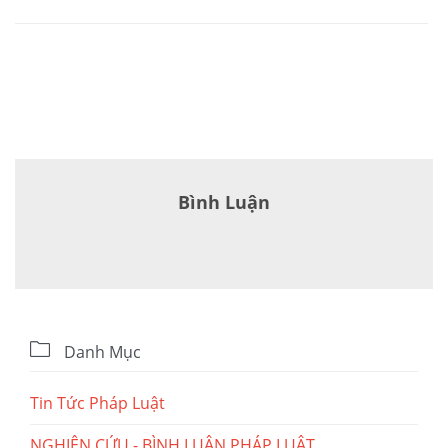
Bình Luận

Danh Mục
Tin Tức Pháp Luật
NGHIÊN CỨU - BÌNH LUẬN PHÁP LUẬT