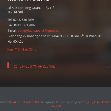
Số 525 Lạc Long Quân, P.Tây Hồ,
TP. Hà Nội
Tel: 0243. 636 7896
Fax: 0243. 363 7897
E-mail:
congtyluatsaoviet@gmail.com
Giấy đăng ký hoạt động số 0102042/TP-ĐKHĐ do Sở Tư Pháp TP
Hà Nội cấp.
Xem Trên Bản đồ
→
Công ty Luật TNHH Sao Việt
© 2018
SAOVIETLAW.COM
Bản quyền thuộc về công ty
Công Ty Luật TNHH
Sao Việt