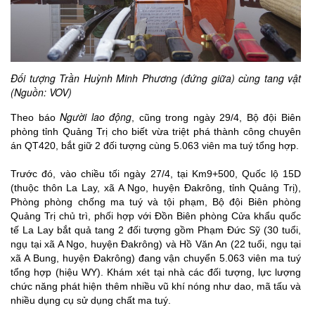
Đối tượng Trần Huỳnh Minh Phương (đứng giữa) cùng tang vật 
(Nguồn: VOV)
Người lao động
Theo báo
, cũng trong ngày 29/4, Bộ đội Biên
phòng tỉnh Quảng Trị cho biết vừa triệt phá thành công chuyên
án QT420, bắt giữ 2 đối tượng cùng 5.063 viên ma tuý tổng hợp.
Trước đó, vào chiều tối ngày 27/4, tại Km9+500, Quốc lộ 15D
(thuộc thôn La Lay, xã A Ngo, huyện Đakrông, tỉnh Quảng Trị),
Phòng phòng chống ma tuý và tội phạm, Bộ đội Biên phòng
Quảng Trị chủ trì, phối hợp với Đồn Biên phòng Cửa khẩu quốc
tế La Lay bắt quả tang 2 đối tượng gồm Phạm Đức Sỹ (30 tuổi,
ngụ tại xã A Ngo, huyện Đakrông) và Hồ Văn An (22 tuổi, ngụ tại
xã A Bung, huyện Đakrông) đang vận chuyển 5.063 viên ma tuý
tổng hợp (hiệu WY). Khám xét tại nhà các đối tượng, lực lượng
chức năng phát hiện thêm nhiều vũ khí nóng như dao, mã tấu và
nhiều dụng cụ sử dụng chất ma tuý.