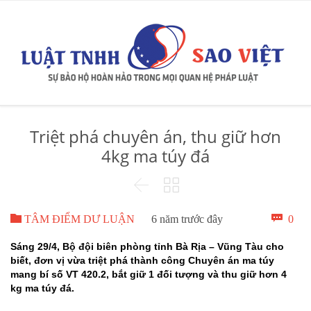
Triệt phá chuyên án, thu giữ hơn
4kg ma túy đá



Bìn

0
TÂM ĐIỂM DƯ LUẬN
6 năm trước đây
luậ
Sáng 29/4, Bộ đội biên phòng tỉnh Bà Rịa – Vũng Tàu cho
biết, đơn vị vừa triệt phá thành công Chuyên án ma túy
mang bí số VT 420.2, bắt giữ 1 đối tượng và thu giữ hơn 4
kg ma túy đá.