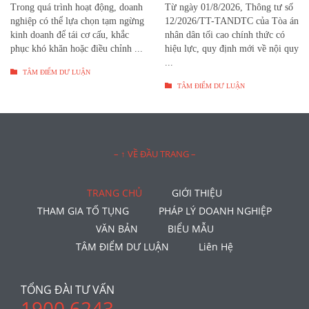
Trong quá trình hoạt động, doanh
Từ ngày 01/8/2026, Thông tư số
nghiệp có thể lựa chọn tạm ngừng
12/2026/TT-TANDTC của Tòa án
kinh doanh để tái cơ cấu, khắc
nhân dân tối cao chính thức có
phục khó khăn hoặc điều chỉnh ...
hiệu lực, quy định mới về nội quy
...

TÂM ĐIỂM DƯ LUẬN

TÂM ĐIỂM DƯ LUẬN
– ↑ VỀ ĐẦU TRANG –
TRANG CHỦ
GIỚI THIỆU
THAM GIA TỐ TỤNG
PHÁP LÝ DOANH NGHIỆP
VĂN BẢN
BIỂU MẪU
TÂM ĐIỂM DƯ LUẬN
Liên Hệ
TỔNG ĐÀI TƯ VẤN
1900 6243