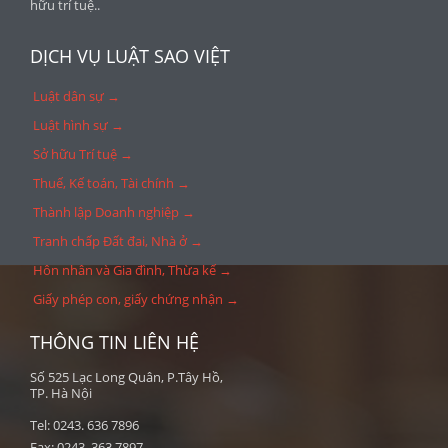
hữu trí tuệ..
DỊCH VỤ LUẬT SAO VIỆT
Luật dân sự →
Luật hình sự →
Sở hữu Trí tuệ →
Thuế, Kế toán, Tài chính →
Thành lập Doanh nghiệp →
Tranh chấp Đất đai, Nhà ở →
Hôn nhân và Gia đình, Thừa kế →
Giấy phép con, giấy chứng nhận →
THÔNG TIN LIÊN HỆ
Số 525 Lạc Long Quân, P.Tây Hồ,
TP. Hà Nội
Tel: 0243. 636 7896
Fax: 0243. 363 7897