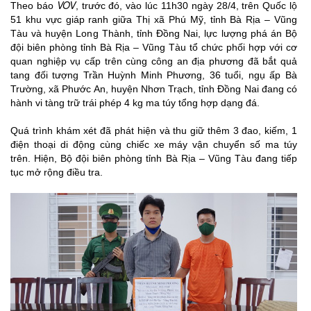
VOV
Theo báo
, trước đó, vào lúc 11h30 ngày 28/4, trên Quốc lộ
51 khu vực giáp ranh giữa Thị xã Phú Mỹ, tỉnh Bà Rịa – Vũng
Tàu và huyện Long Thành, tỉnh Đồng Nai, lực lượng phá án Bộ
đội biên phòng tỉnh Bà Rịa – Vũng Tàu tổ chức phối hợp với cơ
quan nghiệp vụ cấp trên cùng công an địa phương đã bắt quả
tang đối tượng Trần Huỳnh Minh Phương, 36 tuổi, ngụ ấp Bà
Trường, xã Phước An, huyện Nhơn Trạch, tỉnh Đồng Nai đang có
hành vi tàng trữ trái phép 4 kg ma túy tổng hợp dạng đá.
Quá trình khám xét đã phát hiện và thu giữ thêm 3 đao, kiếm, 1
điện thoại di động cùng chiếc xe máy vận chuyển số ma túy
trên. Hiện, Bộ đội biên phòng tỉnh Bà Rịa – Vũng Tàu đang tiếp
tục mở rộng điều tra.