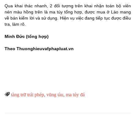
Qua khai thác nhanh, 2 đối tượng trên khai nhận toàn bộ viên
nén màu hồng trên là ma túy tổng hợp, được mua ở Lào mang
về bán kiếm lời và sử dụng. Hiện vụ việc đang tiếp tục được điều
tra, làm rõ.
Minh Đức (tổng hợp)
Theo Thuonghieuvafphapluat.vn
Từ

tàng trữ trái phép
,
vũng tàu
,
ma túy đá
Khóa