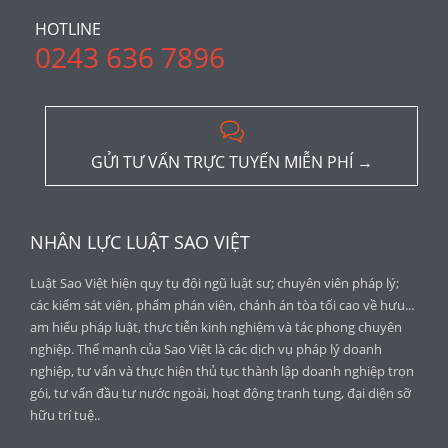
HOTLINE
0243 636 7896

GỬI TƯ VẤN TRỰC TUYẾN MIỄN PHÍ →
NHÂN LỰC LUẬT SAO VIỆT
Luật Sao Việt hiện quy tụ đội ngũ luật sư; chuyên viên pháp lý;
các kiểm sát viên, phẩm phán viên, chánh án tòa tối cao về hưu...
am hiểu pháp luật, thực tiễn kinh nghiệm và tác phong chuyên
nghiệp. Thế mạnh của Sao Việt là các dịch vụ pháp lý doanh
nghiệp, tư vấn và thực hiện thủ tục thành lập doanh nghiệp trọn
gói, tư vấn đầu tư nước ngoài, hoạt động tranh tụng, đại diện sỡ
hữu trí tuệ..