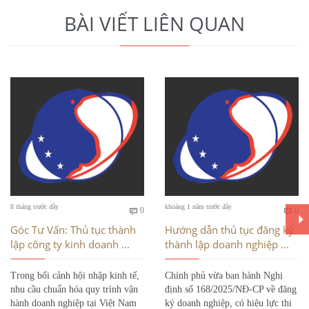
BÀI VIẾT LIÊN QUAN
Bình
Bì
8 tháng trước đây
khoảng 1 năm trước đây
0
0


luận
luậ
Góc Tư Vấn: Thủ tục thành
Hướng dẫn thủ tục đăng ký
lập công ty kinh doanh ...
thành lập doanh nghiệp ...
Trong bối cảnh hội nhập kinh tế,
Chính phủ vừa ban hành Nghị
nhu cầu chuẩn hóa quy trình vận
định số 168/2025/NĐ-CP về đăng
hành doanh nghiệp tại Việt Nam
ký doanh nghiệp, có hiệu lực thi