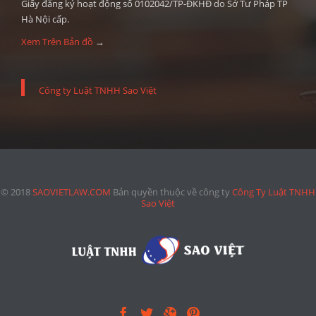
Giấy đăng ký hoạt động số 0102042/TP-ĐKHĐ do Sở Tư Pháp TP
Hà Nội cấp.
Xem Trên Bản đồ
→
Công ty Luật TNHH Sao Việt
© 2018
SAOVIETLAW.COM
Bản quyền thuộc về công ty
Công Ty Luật TNHH
Sao Việt



