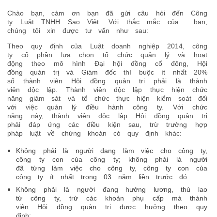
Chào bạn, cảm ơn bạn đã gửi câu hỏi đến Công
ty Luật TNHH Sao Việt. Với thắc mắc của bạn,
chúng tôi xin được tư vấn như sau:
Theo quy định của Luật doanh nghiệp 2014, công
ty cổ phần lựa chọn tổ chức quản lý và hoạt
động theo mô hình Đại hội đồng cổ đông, Hội
đồng quản trị và Giám đốc thì buộc ít nhất 20%
số thành viên Hội đồng quản trị phải là thành
viên độc lập. Thành viên độc lập thực hiện chức
năng giám sát và tổ chức thực hiện kiểm soát đối
với việc quản lý điều hành công ty. Với chức
năng này, thành viên độc lập Hội đồng quản trị
phải đáp ứng các điều kiện sau, trừ trường hợp
pháp luật về chứng khoán có quy định khác:
Không phải là người đang làm việc cho công ty,
công ty con của công ty; không phải là người
đã từng làm việc cho công ty, công ty con của
công ty ít nhất trong 03 năm liền trước đó.
Không phải là người đang hưởng lương, thù lao
từ công ty, trừ các khoản phụ cấp mà thành
viên Hội đồng quản trị được hưởng theo quy
định;