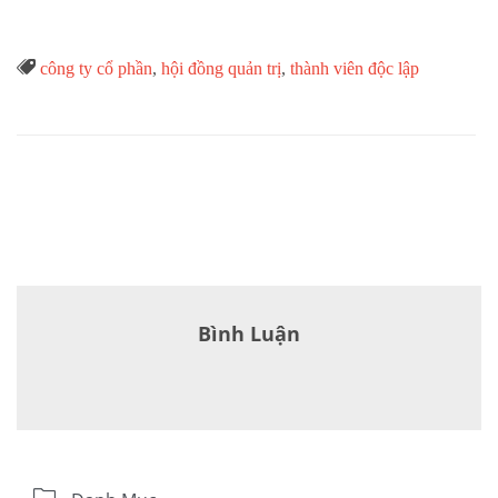
Từ

công ty cổ phần
,
hội đồng quản trị
,
thành viên độc lập
Khóa
Bình Luận
