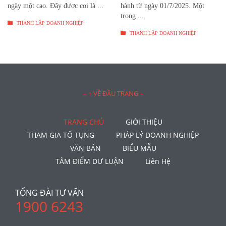
ngày một cao. Đây được coi là ...
hành từ ngày 01/7/2025. Một
trong ...

THÀNH LẬP DOANH NGHIỆP

THÀNH LẬP DOANH NGHIỆP
– ↑ VỀ ĐẦU TRANG –
TRANG CHỦ
GIỚI THIỆU
THAM GIA TỐ TỤNG
PHÁP LÝ DOANH NGHIỆP
VĂN BẢN
BIỂU MẪU
TÂM ĐIỂM DƯ LUẬN
Liên Hệ
TỔNG ĐÀI TƯ VẤN
1900 6243