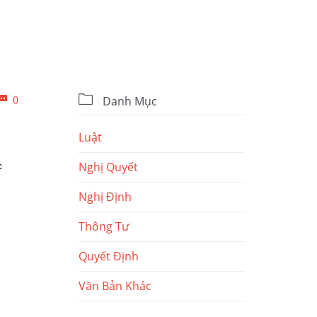

Bình

0
Danh Mục
luận
Luật
Nghị Quyết
c
Nghị Định
Thông Tư
Quyết Định
Văn Bản Khác