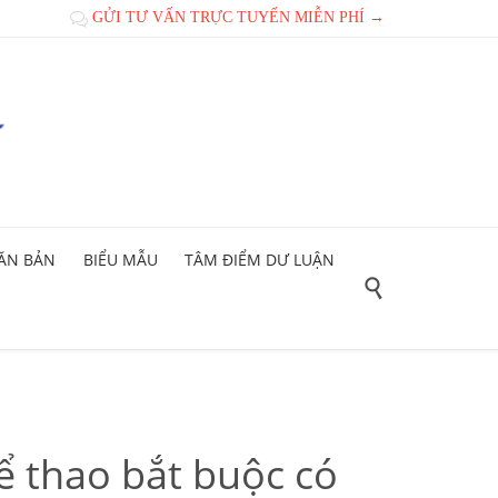
GỬI TƯ VẤN TRỰC TUYẾN MIỄN PHÍ →

ĂN BẢN
BIỂU MẪU
TÂM ĐIỂM DƯ LUẬN

 thao bắt buộc có