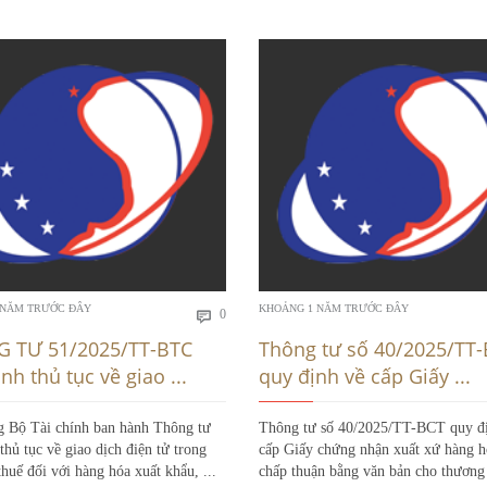
Bình
 NĂM TRƯỚC ĐÂY
KHOẢNG 1 NĂM TRƯỚC ĐÂY
0

luận
 TƯ 51/2025/TT-BTC
Thông tư số 40/2025/TT
nh thủ tục về giao ...
quy định về cấp Giấy ...
g Bộ Tài chính ban hành Thông tư
Thông tư số 40/2025/TT-BCT quy đ
thủ tục về giao dịch điện tử trong
cấp Giấy chứng nhận xuất xứ hàng h
thuế đối với hàng hóa xuất khẩu, ...
chấp thuận bằng văn bản cho thương