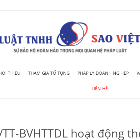
Skip
IỚI THIỆU
THAM GIA TỐ TỤNG
PHÁP LÝ DOANH NGHIỆP
V
to
content
LIÊN HỆ
/TT-BVHTTDL hoạt động thể