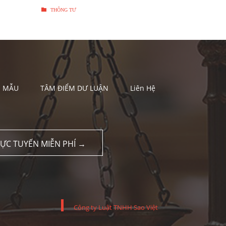
...

THÔNG TƯ

THÔNG TƯ
U MẪU
TÂM ĐIỂM DƯ LUẬN
Liên Hệ
RỰC TUYẾN MIỄN PHÍ →
Công ty Luật TNHH Sao Việt