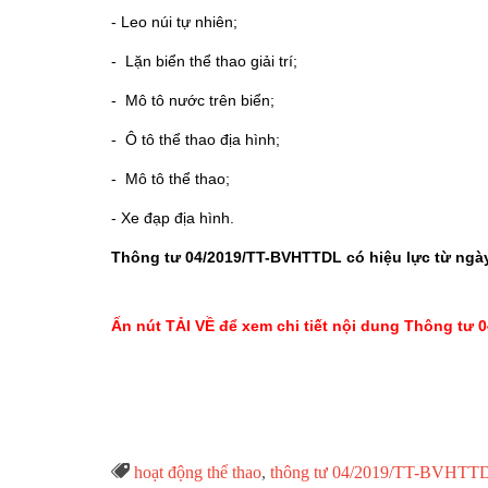
- Leo núi tự nhiên;
- Lặn biển thể thao giải trí;
- Mô tô nước trên biển;
- Ô tô thể thao địa hình;
- Mô tô thể thao;
- Xe đạp địa hình.
Thông tư 04/2019/TT-BVHTTDL có hiệu lực từ ngày
Ấn nút TẢI VỀ để xem chi tiết nội dung Thông tư
Từ

hoạt động thể thao
,
thông tư 04/2019/TT-BVHTT