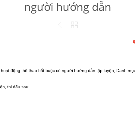
người hướng dẫn


oạt động thể thao bắt buộc có người hướng dẫn tập luyện, Danh mụ
n, thi đấu sau: