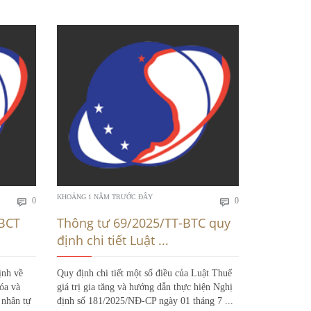
Bình
Bình
KHOẢNG 1 NĂM TRƯỚC ĐÂY
KHOẢNG 1 NĂ
0
0


luận
luận
-BCT
Thông tư 69/2025/TT-BTC quy
Thông t
định chi tiết Luật ...
định chi 
ịnh về
Quy định chi tiết một số điều của Luật Thuế
Thông tư 12
óa và
giá trị gia tăng và hướng dẫn thực hiện Nghị
của Bộ Nội v
 nhân tự
định số 181/2025/NĐ-CP ngày 01 tháng 7 ...
của Luật Bảo