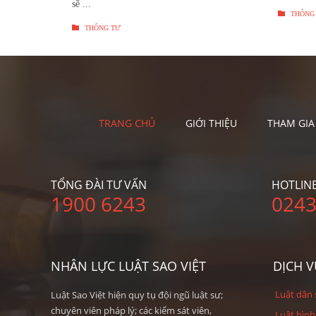
sẽ ...

THÔNG

THÔNG TƯ
TRANG CHỦ
GIỚI THIỆU
THAM GIA
TỔNG ĐÀI TƯ VẤN
HOTLIN
1900 6243
0243
NHÂN LỰC LUẬT SAO VIỆT
DỊCH V
Luật dân
Luật Sao Việt hiện quy tụ đội ngũ luật sư;
chuyên viên pháp lý; các kiểm sát viên,
Luật hìn