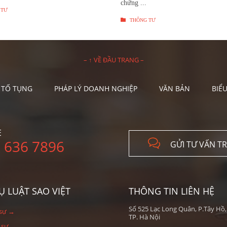
chứng ...
 TƯ

THÔNG TƯ
– ↑ VỀ ĐẦU TRANG –
 TỐ TỤNG
PHÁP LÝ DOANH NGHIỆP
VĂN BẢN
BIỂ
E

 636 7896
GỬI TƯ VẤN T
Ụ LUẬT SAO VIỆT
THÔNG TIN LIÊN HỆ
Số 525 Lạc Long Quân, P.Tây Hồ,
 sự →
TP. Hà Nội
h sự →