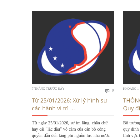
Bình
7 THÁNG TRƯỚC ĐÂY
KHOẢNG 1
0

luận
Từ 25/01/2026: Xử lý hình sự
THÔNG
các hành vi trì ...
Quy đị
Từ ngày 25/01/2026, sự im lặng, chần chừ
Bộ trưởn
hay cái "lắc đầu" vô cảm của cán bộ công
quy định 
quyền dẫn đến lãng phí nguồn lực nhà nước
lĩnh vực 