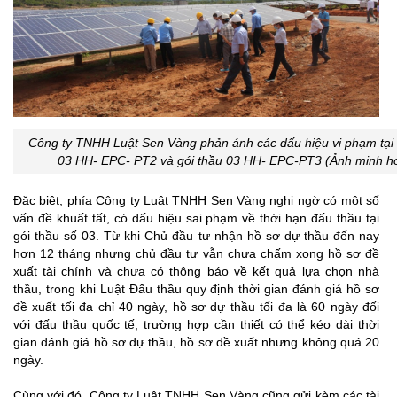
Công ty TNHH Luật Sen Vàng phản ánh các dấu hiệu vi phạm tại 
03 HH- EPC- PT2 và gói thầu 03 HH- EPC-PT3 (Ảnh minh h
Đặc biệt, phía Công ty Luật TNHH Sen Vàng nghi ngờ có một số
vấn đề khuất tất, có dấu hiệu sai phạm về thời hạn đấu thầu tại
gói thầu số 03. Từ khi Chủ đầu tư nhận hồ sơ dự thầu đến nay
hơn 12 tháng nhưng chủ đầu tư vẫn chưa chấm xong hồ sơ đề
xuất tài chính và chưa có thông báo về kết quả lựa chọn nhà
thầu, trong khi Luật Đấu thầu quy định thời gian đánh giá hồ sơ
đề xuất tối đa chỉ 40 ngày, hồ sơ dự thầu tối đa là 60 ngày đối
với đấu thầu quốc tế, trường hợp cần thiết có thể kéo dài thời
gian đánh giá hồ sơ dự thầu, hồ sơ đề xuất nhưng không quá 20
ngày.
Cùng với đó, Công ty Luật TNHH Sen Vàng cũng gửi kèm các tài