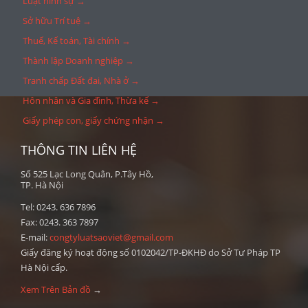
Luật hình sự →
Sở hữu Trí tuệ →
Thuế, Kế toán, Tài chính →
Thành lập Doanh nghiệp →
Tranh chấp Đất đai, Nhà ở →
Hôn nhân và Gia đình, Thừa kế →
Giấy phép con, giấy chứng nhận →
THÔNG TIN LIÊN HỆ
Số 525 Lạc Long Quân, P.Tây Hồ,
TP. Hà Nội
Tel: 0243. 636 7896
Fax: 0243. 363 7897
E-mail:
congtyluatsaoviet@gmail.com
Giấy đăng ký hoạt động số 0102042/TP-ĐKHĐ do Sở Tư Pháp TP
Hà Nội cấp.
Xem Trên Bản đồ
→