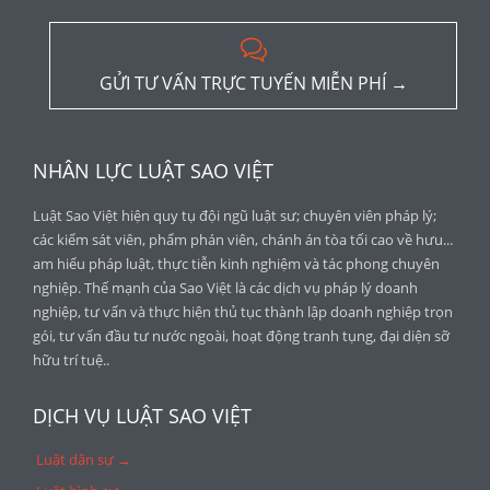

GỬI TƯ VẤN TRỰC TUYẾN MIỄN PHÍ →
NHÂN LỰC LUẬT SAO VIỆT
Luật Sao Việt hiện quy tụ đội ngũ luật sư; chuyên viên pháp lý;
các kiểm sát viên, phẩm phán viên, chánh án tòa tối cao về hưu...
am hiểu pháp luật, thực tiễn kinh nghiệm và tác phong chuyên
nghiệp. Thế mạnh của Sao Việt là các dịch vụ pháp lý doanh
nghiệp, tư vấn và thực hiện thủ tục thành lập doanh nghiệp trọn
gói, tư vấn đầu tư nước ngoài, hoạt động tranh tụng, đại diện sỡ
hữu trí tuệ..
DỊCH VỤ LUẬT SAO VIỆT
Luật dân sự →