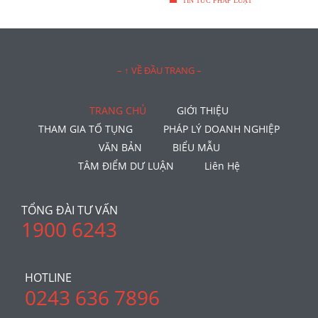
TIN TỨC PHÁP LUẬT
– ↑ VỀ ĐẦU TRANG –
TRANG CHỦ
GIỚI THIỆU
THAM GIA TỐ TỤNG
PHÁP LÝ DOANH NGHIỆP
VĂN BẢN
BIỂU MẪU
TÂM ĐIỂM DƯ LUẬN
Liên Hệ
TỔNG ĐÀI TƯ VẤN
1900 6243
HOTLINE
0243 636 7896