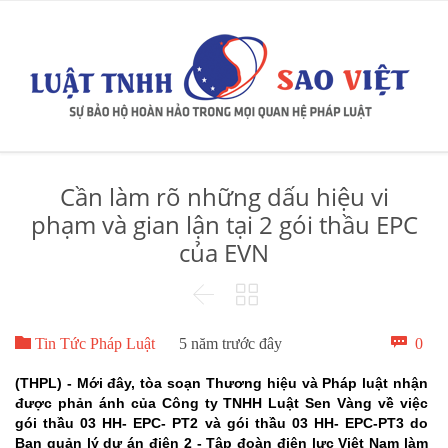
Cần làm rõ những dấu hiệu vi
phạm và gian lận tại 2 gói thầu EPC
của EVN



Bìn

0
Tin Tức Pháp Luật
5 năm trước đây
luậ
(THPL) - Mới đây, tòa soạn Thương hiệu và Pháp luật nhận
được phản ánh của Công ty TNHH Luật Sen Vàng về việc
gói thầu 03 HH- EPC- PT2 và gói thầu 03 HH- EPC-PT3 do
Ban quản lý dự án điện 2 - Tập đoàn điện lực Việt Nam làm