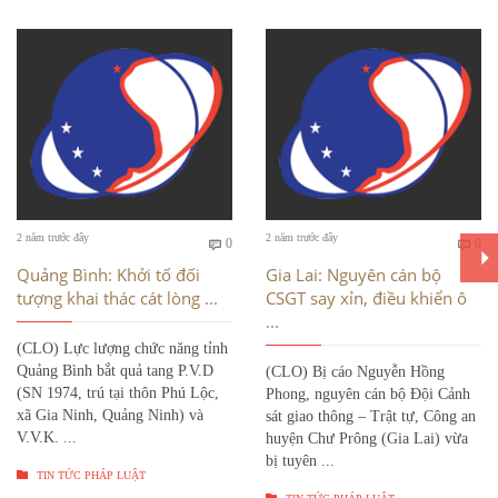
Bình
Bì
2 năm trước đây
2 năm trước đây
0
0


luận
luậ
Quảng Bình: Khởi tố đối
Gia Lai: Nguyên cán bộ
tượng khai thác cát lòng ...
CSGT say xỉn, điều khiển ô
...
(CLO) Lực lượng chức năng tỉnh
Quảng Bình bắt quả tang P.V.D
(CLO) Bị cáo Nguyễn Hồng
(SN 1974, trú tại thôn Phú Lộc,
Phong, nguyên cán bộ Đội Cảnh
xã Gia Ninh, Quảng Ninh) và
sát giao thông – Trật tự, Công an
V.V.K. ...
huyện Chư Prông (Gia Lai) vừa
bị tuyên ...

TIN TỨC PHÁP LUẬT
