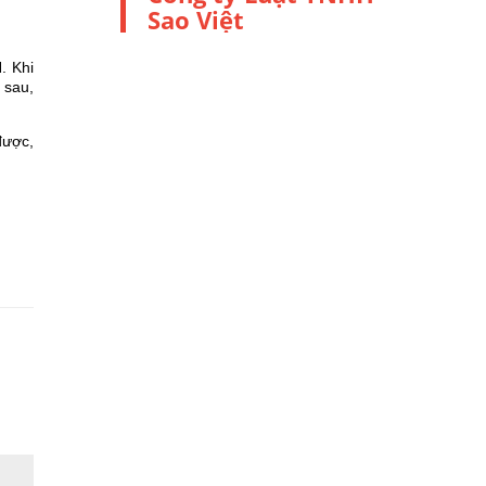
Sao Việt
. Khi
 sau,
được,