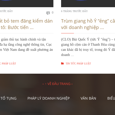
Bình
TRƯỚC ĐÂY
6 THÁNG TRƯỚC ĐÂY
0

luận
ất bỏ tem đăng kiểm dán
Trùm giang hồ Ý “ẻng” câ
tô: Bước tiến ...
với doanh nghiệp ...
giảm thủ tục hành chính và tận
(CLO) Bùi Quốc Ý (tức Ý “ẻng”) – 
đa hạ tầng công nghệ thông tin, Cục
giang hồ cộm cán ở Thanh Hóa cùng
m Việt Nam đang đề xuất phương án
can khác đã bị truy tố, trong đó Ý đã
doanh ...

C PHÁP LUẬT
TIN TỨC PHÁP LUẬT
– ↑ VỀ ĐẦU TRANG –
 TỐ TỤNG
PHÁP LÝ DOANH NGHIỆP
VĂN BẢN
BIỂ