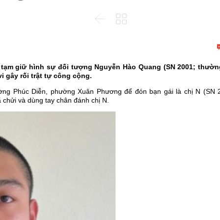


 tạm giữ hình sự đối tượng Nguyễn Hào Quang (SN 2001; thườn
i gây rối trật tự công cộng.
ờng Phúc Diễn, phường Xuân Phương để đón bạn gái là chị N (SN 
chửi và dùng tay chân đánh chị N.