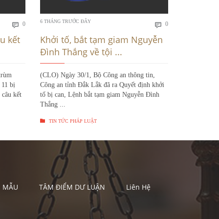
Bình
Bình
6 THÁNG TRƯỚC ĐÂY
6 THÁNG TRƯỚ
0
0


luận
luận
u kết
Khởi tố, bắt tạm giam Nguyễn
Huế: Bắt
Đình Thắng về tội ...
quốc tế 
trùm
(CLO) Ngày 30/1, Bộ Công an thông tin,
(CLO) Ngày 
 11 bị
Công an tỉnh Đắk Lắk đã ra Quyết định khởi
Công an TP H
 câu kết
tố bị can, Lệnh bắt tạm giam Nguyễn Đình
thành công đ
Thắng ...
...


TIN TỨC PHÁP LUẬT
TIN TỨC P
U MẪU
TÂM ĐIỂM DƯ LUẬN
Liên Hệ