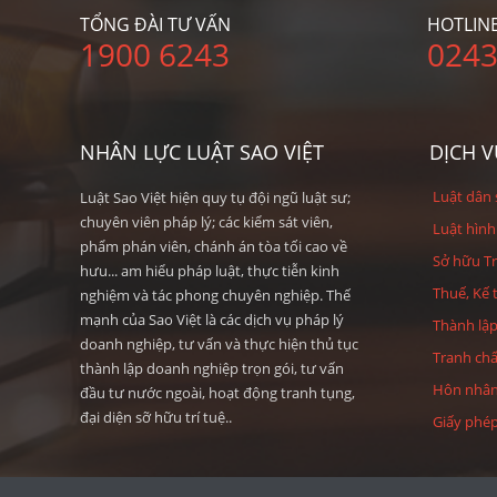
TỔNG ĐÀI TƯ VẤN
HOTLIN
1900 6243
0243
NHÂN LỰC LUẬT SAO VIỆT
DỊCH V
Luật dân
Luật Sao Việt hiện quy tụ đội ngũ luật sư;
chuyên viên pháp lý; các kiểm sát viên,
Luật hìn
phẩm phán viên, chánh án tòa tối cao về
Sở hữu Tr
hưu... am hiểu pháp luật, thực tiễn kinh
Thuế, Kế 
nghiệm và tác phong chuyên nghiệp. Thế
mạnh của Sao Việt là các dịch vụ pháp lý
Thành lậ
doanh nghiệp, tư vấn và thực hiện thủ tục
Tranh chấ
thành lập doanh nghiệp trọn gói, tư vấn
Hôn nhân 
đầu tư nước ngoài, hoạt động tranh tụng,
đại diện sỡ hữu trí tuệ..
Giấy phép