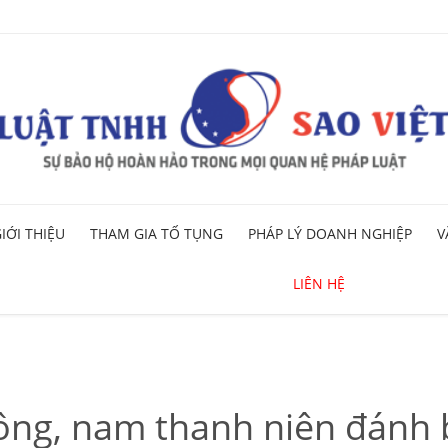
Skip
IỚI THIỆU
THAM GIA TỐ TỤNG
PHÁP LÝ DOANH NGHIỆP
V
to
content
LIÊN HỆ
ng, nam thanh niên đánh bạ