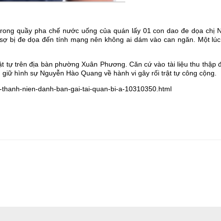
trong quầy pha chế nước uống của quán lấy 01 con dao đe dọa chị N
 sợ bị đe dọa đến tính mạng nên không ai dám vào can ngăn. Một lúc
t tự trên địa bàn phường Xuân Phương. Căn cứ vào tài liệu thu thập 
giữ hình sự Nguyễn Hào Quang về hành vi gây rối trật tự công cộng.
-thanh-nien-danh-ban-gai-tai-quan-bi-a-10310350.html