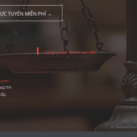
RỰC TUYẾN MIỄN PHÍ →
Công ty Luật TNHH Sao Việt
l.com
042/TP-
cấp.