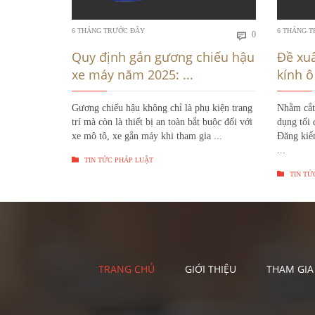
Bình
6 THÁNG TRƯỚC ĐÂY
6 THÁNG 
0

luận
Quy định gắn gương chiếu hậu
Đề xu
xe máy năm 2025: ...
kính ô 
Gương chiếu hậu không chỉ là phụ kiện trang
Nhằm cắt 
trí mà còn là thiết bị an toàn bắt buộc đối với
dụng tối 
xe mô tô, xe gắn máy khi tham gia ...
Đăng kiể
...

TIN TỨC PHÁP LUẬT

TIN TỨ
TRANG CHỦ
GIỚI THIỆU
THAM GIA