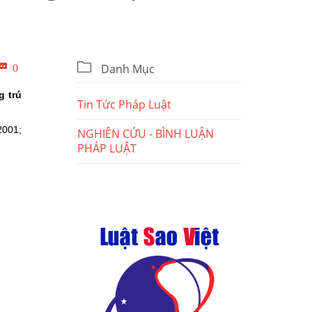

Bình

0
Danh Mục
luận
g trú
Tin Tức Pháp Luật
2001;
NGHIÊN CỨU - BÌNH LUẬN
PHÁP LUẬT