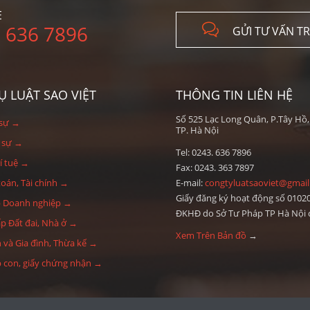
E

 636 7896
GỬI TƯ VẤN T
Ụ LUẬT SAO VIỆT
THÔNG TIN LIÊN HỆ
Số 525 Lạc Long Quân, P.Tây Hồ,
 sự →
TP. Hà Nội
h sự →
Tel: 0243. 636 7896
í tuệ →
Fax: 0243. 363 7897
toán, Tài chính →
E-mail:
congtyluatsaoviet@gmai
Giấy đăng ký hoạt động số 0102
p Doanh nghiệp →
ĐKHĐ do Sở Tư Pháp TP Hà Nội 
p Đất đai, Nhà ở →
Xem Trên Bản đồ
→
và Gia đình, Thừa kế →
 con, giấy chứng nhận →