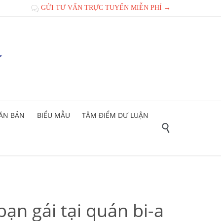
GỬI TƯ VẤN TRỰC TUYẾN MIỄN PHÍ →

ĂN BẢN
BIỂU MẪU
TÂM ĐIỂM DƯ LUẬN

n gái tại quán bi-a