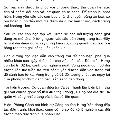
Sới bạc này được tổ chức với phương thức, thủ đoạn hết sức
tinh vi nhằm đối phó với cơ quan chức năng. Để tránh bị phát
hiện, Hưng yêu cầu các con bạc phải di chuyển bằng xe taxi, xe
ôm hoặc đi bộ đến một địa điểm đã được hẹn trước, cách trang
trại khoảng 1km.
Sau khi các con bạc tập kết, Hưng sẽ cho đối tượng cảnh giới
dùng xe mô tô chở từng người vào sâu bên trong trang trại. Đây
là một địa điểm được xây dựng kiên cố, xung quanh bao bọc bởi
hàng rào thép gai, cổng luôn khóa kín.
Con đường độc đạo dẫn vào trang trại rất nhỏ hẹp, phải qua
nhiều khúc cua, gây khó khăn cho việc tiếp cận. Đặc biệt, Hưng
còn bố trí 02 lớp cảnh giới nghiêm ngặt. Vòng ngoài gồm 03 đối
tượng liên tục tuần tra trên các tuyến đường dẫn vào trang trại
để cảnh báo từ xa. Vòng trong có 01 đối tượng chốt trực ngay tại
cửa phòng tổ chức đánh bạc, sẵn sàng báo động.
Tại hiện trường, Cơ quan điều tra đã tiến hành lập biên bản, thu
giữ vật chứng gồm: số tiền 407 triệu đồng , 01 bộ bát đĩa sứ, 04
quân vị, cùng nhiều tang vật khác có liên quan.
Hiện, Phòng Cảnh sát hình sự Công an tỉnh Hưng Yên đang tiếp
tục đấu tranh, khai thác, củng cố hồ sơ để xử lý nghiêm các đối
tượng theo quy định của pháp luật.