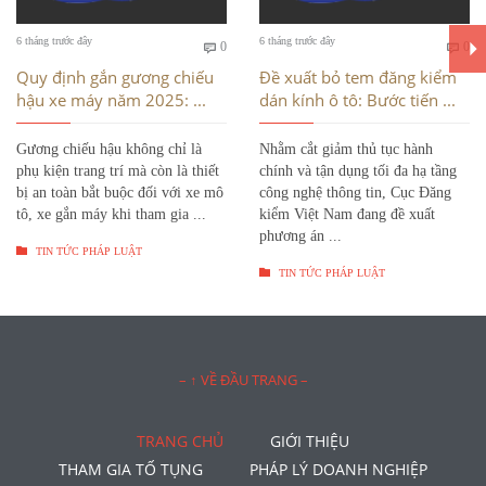
Bình
Bì
6 tháng trước đây
6 tháng trước đây
0
0


luận
luậ
Quy định gắn gương chiếu
Đề xuất bỏ tem đăng kiểm
hậu xe máy năm 2025: ...
dán kính ô tô: Bước tiến ...
Gương chiếu hậu không chỉ là
Nhằm cắt giảm thủ tục hành
phụ kiện trang trí mà còn là thiết
chính và tận dụng tối đa hạ tầng
bị an toàn bắt buộc đối với xe mô
công nghệ thông tin, Cục Đăng
tô, xe gắn máy khi tham gia ...
kiểm Việt Nam đang đề xuất
phương án ...

TIN TỨC PHÁP LUẬT

TIN TỨC PHÁP LUẬT
– ↑ VỀ ĐẦU TRANG –
TRANG CHỦ
GIỚI THIỆU
THAM GIA TỐ TỤNG
PHÁP LÝ DOANH NGHIỆP