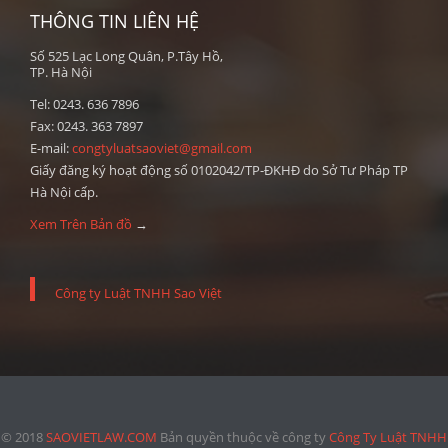
THÔNG TIN LIÊN HỆ
Số 525 Lạc Long Quân, P.Tây Hồ,
TP. Hà Nội
Tel: 0243. 636 7896
Fax: 0243. 363 7897
E-mail:
congtyluatsaoviet@gmail.com
Giấy đăng ký hoạt động số 0102042/TP-ĐKHĐ do Sở Tư Pháp TP
Hà Nội cấp.
Xem Trên Bản đồ
→
Công ty Luật TNHH Sao Việt
© 2018
SAOVIETLAW.COM
Bản quyền thuộc về công ty
Công Ty Luật TNHH