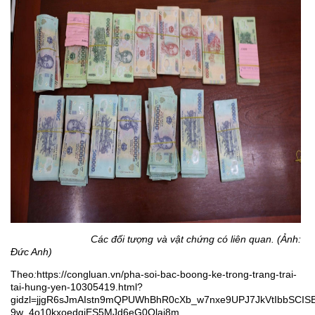
Các đối tượng và vật chứng có liên quan. (Ảnh:
Đức Anh)
Theo
:
https://congluan.vn/pha-soi-bac-boong-ke-trong-trang-trai-
tai-hung-yen-10305419.html?
gidzl=jjgR6sJmAIstn9mQPUWhBhR0cXb_w7nxe9UPJ7JkVtIbbSCISB
9w_4o10kxoedgiES5MJd6eG0Olai8m