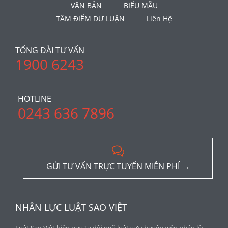
VĂN BẢN
BIỂU MẪU
TÂM ĐIỂM DƯ LUẬN
Liên Hệ
TỔNG ĐÀI TƯ VẤN
1900 6243
HOTLINE
0243 636 7896

GỬI TƯ VẤN TRỰC TUYẾN MIỄN PHÍ →
NHÂN LỰC LUẬT SAO VIỆT
Luật Sao Việt hiện quy tụ đội ngũ luật sư; chuyên viên pháp lý;