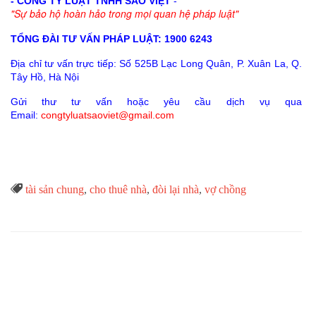
- CÔNG TY LUẬT TNHH SAO VIỆT
-
"Sự bảo hộ hoàn hảo trong mọi quan hệ pháp luật"
TỔNG ĐÀI TƯ VẤN PHÁP LUẬT: 1900 6243
Địa chỉ tư vấn trực tiếp:
Số 525B Lạc Long Quân, P. Xuân La, Q.
Tây Hồ, Hà Nội
Gửi thư tư vấn hoặc yêu cầu dịch vụ qua
Email:
congtyluatsaoviet@gmail.com
Từ

tài sản chung
,
cho thuê nhà
,
đòi lại nhà
,
vợ chồng
Khóa