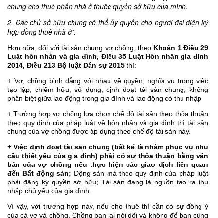
chung cho thuê phần nhà ở thuộc quyền sở hữu của mình.
2. Các chủ sở hữu chung có thể ủy quyền cho người đại diện ký
hợp đồng thuê nhà ở”.
Hơn nữa, đối với tài sản chung vợ chồng, theo
Khoản 1 Điều 29
Luật hôn nhân và gia đình, Điều 35 Luật Hôn nhân gia đình
2014, Điều 213 Bộ luật Dân sự 2015
thì:
+ Vợ, chồng bình đẳng với nhau về quyền, nghĩa vụ trong việc
tạo lập, chiếm hữu, sử dụng, định đoạt tài sản chung; không
phân biệt giữa lao động trong gia đình và lao động có thu nhập
+ Trường hợp vợ chồng lựa chọn chế độ tài sản theo thỏa thuận
theo quy định của pháp luật về hôn nhân và gia đình thì tài sản
chung của vợ chồng được áp dụng theo chế độ tài sản này.
+ Việc định đoạt tài sản chung (bất kể là nhằm phục vụ nhu
cầu thiết yếu của gia đình) phải có sự thỏa thuận bằng văn
bản của vợ chồng nếu thực hiện các giao dịch liên quan
đến Bất động sản;
Động sản mà theo quy định của pháp luật
phải đăng ký quyền sở hữu; Tài sản đang là nguồn tạo ra thu
nhập chủ yếu của gia đình.
Vì vậy, với trường hợp này, nếu cho thuê thì cần có sự đồng ý
của cả vợ và chồng. Chồng bạn lại nói dối và không để bạn cùng