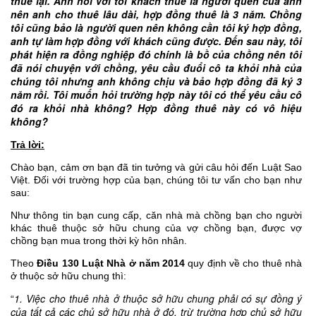
thuê lại. Anh nói với tôi khách thuê là người quen của anh
nên anh cho thuê lâu dài, hợp đồng thuê là 3 năm. Chồng
tôi cũng bảo là người quen nên không cần tôi ký hợp đồng,
anh tự làm hợp đồng với khách cũng được. Đến sau này, tôi
phát hiện ra đồng nghiệp đó chính là bồ của chồng nên tôi
đã nói chuyện với chồng, yêu cầu đuổi cô ta khỏi nhà của
chúng tôi nhưng anh không chịu và bảo hợp đồng đã ký 3
năm rồi. Tôi muốn hỏi trường hợp này tôi có thể yêu cầu cô
đó ra khỏi nhà không? Hợp đồng thuê này có vô hiệu
không?
Trả lời:
Chào bạn, cảm ơn bạn đã tin tưởng và gửi câu hỏi đến Luật Sao
Việt. Đối với trường hợp của bạn, chúng tôi tư vấn cho bạn như
sau:
Như thông tin bạn cung cấp, căn nhà mà chồng bạn cho người
khác thuê thuộc sở hữu chung của vợ chồng bạn, được vợ
chồng bạn mua trong thời kỳ hôn nhân.
Theo
Điều 130 Luật Nhà ở năm 2014
quy định về cho thuê nhà
ở thuộc sở hữu chung thì:
1. Việc cho thuê nhà ở thuộc sở hữu chung phải có sự đồng ý
“
của tất cả các chủ sở hữu nhà ở đó, trừ trường hợp chủ sở hữu