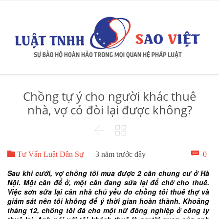
Chồng tự ý cho người khác thuê
nhà, vợ có đòi lại được không?



Bìn

0
Tư Vấn Luật Dân Sự
3 năm trước đây
luậ
Sau khi cưới, vợ chồng tôi mua được 2 căn chung cư ở Hà
Nội. Một căn để ở, một căn đang sửa lại để chờ cho thuê.
Việc sơn sửa lại căn nhà chủ yếu do chồng tôi thuê thợ và
giám sát nên tôi không để ý thời gian hoàn thành. Khoảng
tháng 12, chồng tôi đã cho một nữ đồng nghiệp ở công ty