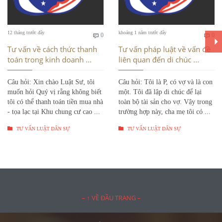
Bình
Bì
12 tháng trước đây
khoảng 1 năm trước đây
0
0


luận
luậ
Tư vấn về cách thức thanh
Tư vấn pháp luật về vấn đề
toán trong kinh doanh ...
liên quan đến di chúc ...
Câu hỏi: Xin chào Luật Sư, tôi
Câu hỏi: Tôi là P, có vợ và là con
muốn hỏi Quý vị rằng không biết
một. Tôi đã lập di chúc để lại
tôi có thể thanh toán tiền mua nhà
toàn bộ tài sản cho vợ. Vậy trong
- tọa lạc tại Khu chung cư cao ...
trường hợp này, cha mẹ tôi có ...


TƯ VẤN LUẬT DÂN SỰ
TƯ VẤN LUẬT DÂN SỰ
– ↑ VỀ ĐẦU TRANG –