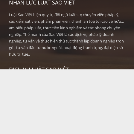
NHÂN LỰC LUẬT SAO VIỆT
Luật Sao Việt hiện quy tụ đội ngũ luật sư; chuyên viên pháp lý;
các kiểm sát viên, phẩm phán viên, chánh án tòa tối cao về hưu...
am hiểu pháp luật, thực tiễn kinh nghiệm và tác phong chuyên
nghiệp. Thế mạnh của Sao Việt là các dịch vụ pháp lý doanh
nghiệp, tư vấn và thực hiện thủ tục thành lập doanh nghiệp trọn
gói, tư vấn đầu tư nước ngoài, hoạt động tranh tụng, đại diện sỡ
hữu trí tuệ..
DỊCH VỤ LUẬT SAO VIỆT
Luật dân sự →
Luật hình sự →
Sở hữu Trí tuệ →
Thuế, Kế toán, Tài chính →
Thành lập Doanh nghiệp →
Tranh chấp Đất đai, Nhà ở →
Hôn nhân và Gia đình, Thừa kế →