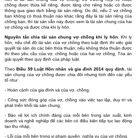
chồng được thừa kế riêng, được tặng cho riêng hoặc có được
thông qua giao dịch bằng tài sản riêng. Do đó, nếu 2 vợ chồng
bạn không có thoả thuận nào khác rằng đây là tài sản riêng của
chồng bạn, thì tài sản vẫn này được xem là tài sản chung của hai
vợ chồng và được chia khi ly hôn.
Nguyên tắc chia tài sản chung vợ chồng khi ly hôn
: Khi ly
hôn, nếu chế độ tài sản của vợ chồng theo luật định thì việc giải
quyết tài sản do các bên thỏa thuận; nếu không thỏa thuận được
thì theo yêu cầu của vợ, chồng hoặc của hai vợ chồng, Tòa án
giải quyết theo quy định của pháp luật.
Theo
Điều 59 Luật Hôn nhân và gia đình 2014 quy định
, tài
sản chung của vợ chồng được chia đôi nhưng tính đến các yếu
tố như:
- Hoàn cảnh của gia đình và của vợ, chồng;
- Công sức đóng góp của vợ, chồng vào việc tạo lập, duy trì và
phát triển khối tài sản chung;
- Bảo vệ lợi ích chính đáng của mỗi bên trong sản xuất, kinh
doanh và nghề nghiệp để các bên có điều kiện tiếp tục lao động
tạo thu nhập;
- Lỗi của mỗi bên trong vi phạm quyền, nghĩa vụ của vợ chồng.