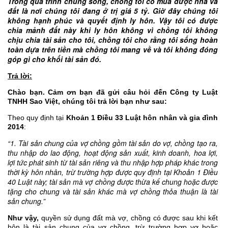
Trong quá trình chung sống, chồng tôi có mua được nhà và
đất là nơi chúng tôi đang ở trị giá 5 tỷ. Giờ đây chúng tôi
không hạnh phúc và quyết định ly hôn. Vậy tôi có được
chia
mảnh đất này
khi ly hôn không vì chồng tôi không
chịu chia tài sản cho tôi,
chồng tôi
cho rằng tôi sống hoàn
toàn dựa trên tiền mà chồng tôi mang về và tôi không đóng
góp gì cho khối tài sản đó.
Trả lời:
Chào bạn. Cảm ơn bạn đã gửi câu hỏi đến Công ty Luật
TNHH Sao Việt, chúng tôi trả lời bạn như sau:
Theo quy định tại
Khoản 1 Điều 33 Luật hôn nhân và gia đình
2014
:
“1. Tài sản chung của vợ chồng gồm tài sản do vợ, chồng tạo ra,
thu nhập do lao động, hoạt động sản xuất, kinh doanh, hoa lợi,
lợi tức phát sinh từ tài sản riêng và thu nhập hợp pháp khác trong
thời kỳ hôn nhân, trừ trường hợp được quy định tại Khoản 1 Điều
40 Luật này; tài sản mà vợ chồng được thừa kế chung hoặc được
tặng cho chung và tài sản khác mà vợ chồng thỏa thuận là tài
sản chung.”
Như vậy,
quyền sử dụng đất mà vợ, chồng có được sau khi kết
hôn là tài sản chung của vợ chồng, trừ trường hợp vợ hoặc