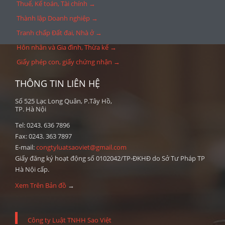
Thuế, Kế toán, Tài chính →
Thành lập Doanh nghiệp →
Tranh chấp Đất đai, Nhà ở →
Hôn nhân và Gia đình, Thừa kế →
Giấy phép con, giấy chứng nhận →
THÔNG TIN LIÊN HỆ
Số 525 Lạc Long Quân, P.Tây Hồ,
TP. Hà Nội
Tel: 0243. 636 7896
Fax: 0243. 363 7897
E-mail:
congtyluatsaoviet@gmail.com
Giấy đăng ký hoạt động số 0102042/TP-ĐKHĐ do Sở Tư Pháp TP
Hà Nội cấp.
Xem Trên Bản đồ
→
Công ty Luật TNHH Sao Việt