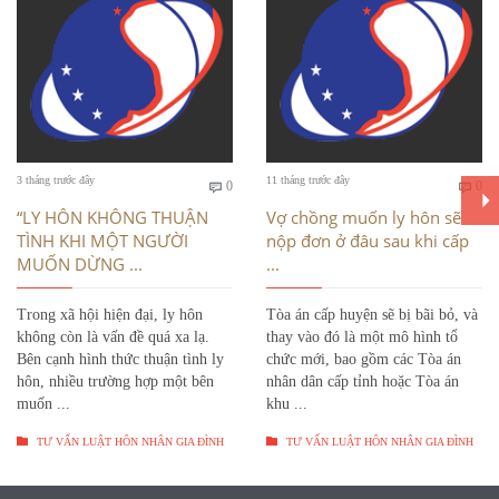
Bình
Bì
3 tháng trước đây
11 tháng trước đây
0
0


luận
luậ
“LY HÔN KHÔNG THUẬN
Vợ chồng muốn ly hôn sẽ
TÌNH KHI MỘT NGƯỜI
nộp đơn ở đâu sau khi cấp
MUỐN DỪNG ...
...
Trong xã hội hiện đại, ly hôn
Tòa án cấp huyện sẽ bị bãi bỏ, và
không còn là vấn đề quá xa lạ.
thay vào đó là một mô hình tổ
Bên cạnh hình thức thuận tình ly
chức mới, bao gồm các Tòa án
hôn, nhiều trường hợp một bên
nhân dân cấp tỉnh hoặc Tòa án
muốn ...
khu ...


TƯ VẤN LUẬT HÔN NHÂN GIA ĐÌNH
TƯ VẤN LUẬT HÔN NHÂN GIA ĐÌNH