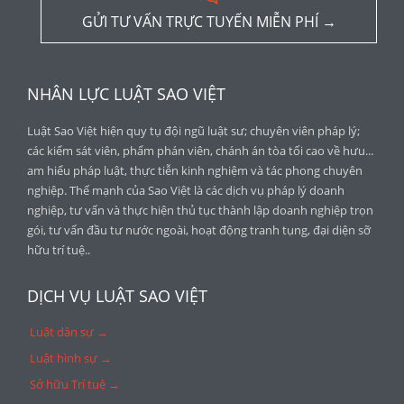
GỬI TƯ VẤN TRỰC TUYẾN MIỄN PHÍ →
NHÂN LỰC LUẬT SAO VIỆT
Luật Sao Việt hiện quy tụ đội ngũ luật sư; chuyên viên pháp lý;
các kiểm sát viên, phẩm phán viên, chánh án tòa tối cao về hưu...
am hiểu pháp luật, thực tiễn kinh nghiệm và tác phong chuyên
nghiệp. Thế mạnh của Sao Việt là các dịch vụ pháp lý doanh
nghiệp, tư vấn và thực hiện thủ tục thành lập doanh nghiệp trọn
gói, tư vấn đầu tư nước ngoài, hoạt động tranh tụng, đại diện sỡ
hữu trí tuệ..
DỊCH VỤ LUẬT SAO VIỆT
Luật dân sự →
Luật hình sự →
Sở hữu Trí tuệ →