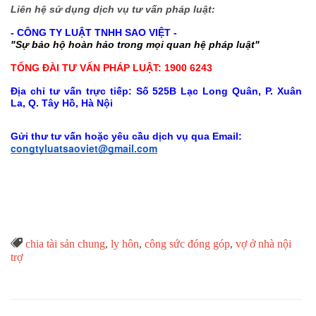
Liên hệ sử dụng dịch vụ tư vấn pháp luật:
- CÔNG TY LUẬT TNHH SAO VIỆT -
"Sự bảo hộ hoàn hảo trong mọi quan hệ pháp luật"
TỔNG ĐÀI TƯ VẤN PHÁP LUẬT: 1900 6243
Địa chỉ tư vấn trực tiếp: Số 525B Lạc Long Quân, P. Xuân
La, Q. Tây Hồ, Hà Nội
Gửi thư tư vấn hoặc yêu cầu dịch vụ qua Email:
congtyluatsaoviet@gmail.com
Từ

chia tài sản chung
,
ly hôn
,
công sức đóng góp
,
vợ ở nhà nội
Khóa
trợ