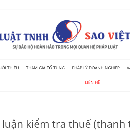
Skip
IỚI THIỆU
THAM GIA TỐ TỤNG
PHÁP LÝ DOANH NGHIỆP
V
to
content
LIÊN HỆ
luận kiểm tra thuế (thanh 