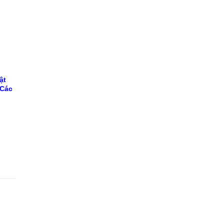
ật
Các