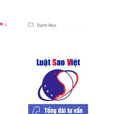

Bình

0
Danh Mục
luận