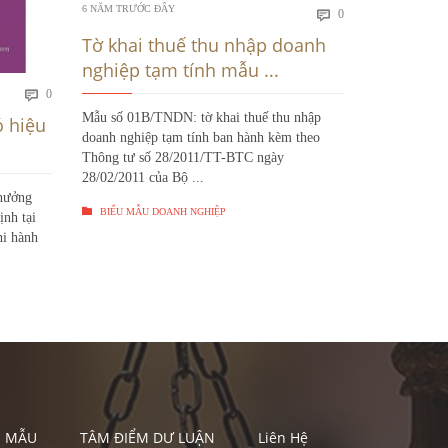
Bình
6 NĂM TRƯỚC ĐÂY
6 NĂM TRƯỚC
0

luận
Tờ khai thuế thu nhập doanh
Mẫu số 
nghiệp tạm tính mẫu ...
thu nhập
Bình
0

luận
Mẫu số 01B/TNDN: tờ khai thuế thu nhập
Tờ khai thuế
ó hiệu
doanh nghiệp tạm tính ban hành kèm theo
mẫu số 01A/
Thông tư số 28/2011/TT-BTC ngày
Thông tư số
28/02/2011 của Bộ ...
28/11/2011 c
 hưởng

BIỂU MẪU DOANH NGHIỆP

BIỂU MẪU 
nh tại
hi hành
U MẪU
TÂM ĐIỂM DƯ LUẬN
Liên Hệ