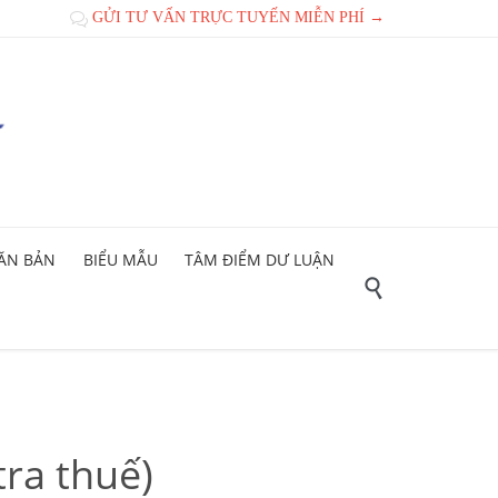
GỬI TƯ VẤN TRỰC TUYẾN MIỄN PHÍ →

ĂN BẢN
BIỂU MẪU
TÂM ĐIỂM DƯ LUẬN

tra thuế)