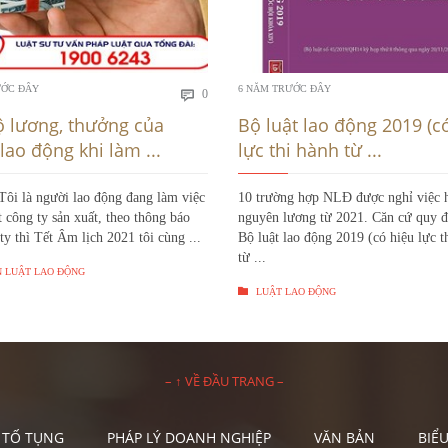
Bình
ƯỚC ĐÂY
6 NĂM TRƯỚC ĐÂY
0

luận
ộ lương, thưởng của
Bộ luật lao động 2019 (c
lao động khi làm ...
lực thi hành từ ...
Tôi là người lao động đang làm việc
10 trường hợp NLĐ được nghỉ việc
 công ty sản xuất, theo thông báo
nguyên lương từ 2021. Căn cứ quy đị
ty thì Tết Âm lịch 2021 tôi cùng ...
Bộ luật lao động 2019 (có hiệu lực t
từ ...
 LUẬT LAO ĐỘNG

LUẬT LAO ĐỘNG
– ↑ VỀ ĐẦU TRANG –
 TỐ TỤNG
PHÁP LÝ DOANH NGHIỆP
VĂN BẢN
BIỂ