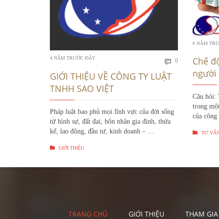
6 NĂM TR
Bình
Chế đ
4 NĂM TRƯỚC ĐÂY
0

luận
người 
GIỚI THIỆU VỀ CÔNG TY LUẬT
TNHH SAO VIỆT
Câu hỏi: 
trong một
Pháp luật bao phủ mọi lĩnh vực của đời sống
của công 
từ hình sự, đất đai, hôn nhân gia đình, thừa
kế, lao động, đầu tư, kinh doanh – ...

TƯ VẤN

GIỚI THIỆU
TRANG CHỦ
GIỚI THIỆU
THAM GIA