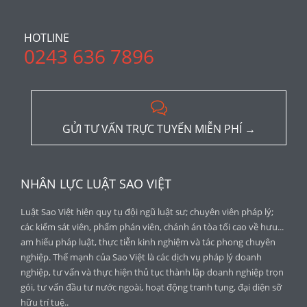
HOTLINE
0243 636 7896

GỬI TƯ VẤN TRỰC TUYẾN MIỄN PHÍ →
NHÂN LỰC LUẬT SAO VIỆT
Luật Sao Việt hiện quy tụ đội ngũ luật sư; chuyên viên pháp lý;
các kiểm sát viên, phẩm phán viên, chánh án tòa tối cao về hưu...
am hiểu pháp luật, thực tiễn kinh nghiệm và tác phong chuyên
nghiệp. Thế mạnh của Sao Việt là các dịch vụ pháp lý doanh
nghiệp, tư vấn và thực hiện thủ tục thành lập doanh nghiệp trọn
gói, tư vấn đầu tư nước ngoài, hoạt động tranh tụng, đại diện sỡ
hữu trí tuệ..