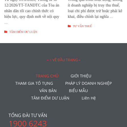
12/2026/TT-TANDTC của Tòa án
ít doanh nghiệp bị truy thu thuế,
nhân dân tối cao chính thức có
loại chi phí được trừ hoặc phải kê
hiệu lực, quy định mới về nội quy
khai, điều chỉnh lại nghĩa ...
...

TƯ VẤN THUẾ

TÂM ĐIỂM DƯ LUẬN
– ↑ VỀ ĐẦU TRANG –
TRANG CHỦ
GIỚI THIỆU
THAM GIA TỐ TỤNG
PHÁP LÝ DOANH NGHIỆP
VĂN BẢN
BIỂU MẪU
TÂM ĐIỂM DƯ LUẬN
Liên Hệ
TỔNG ĐÀI TƯ VẤN
1900 6243