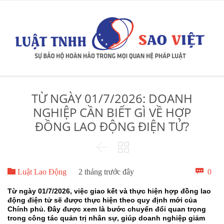
TỪ NGÀY 01/7/2026: DOANH
NGHIỆP CẦN BIẾT GÌ VỀ HỢP
ĐỒNG LAO ĐỘNG ĐIỆN TỬ?



Bìn

0
Luật Lao Động
2 tháng trước đây
luậ
Từ ngày 01/7/2026, việc giao kết và thực hiện hợp đồng lao
động điện tử sẽ được thực hiện theo quy định mới của
Chính phủ. Đây được xem là bước chuyển đổi quan trọng
trong công tác quản trị nhân sự, giúp doanh nghiệp giảm