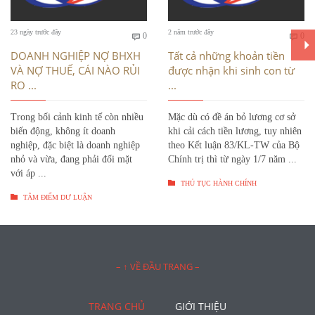
Bình
Bì
23 ngày trước đây
2 năm trước đây
0
0


luận
luậ
DOANH NGHIỆP NỢ BHXH
Tất cả những khoản tiền
VÀ NỢ THUẾ, CÁI NÀO RỦI
được nhận khi sinh con từ
RO ...
...
Trong bối cảnh kinh tế còn nhiều
Mặc dù có đề án bỏ lương cơ sở
biến động, không ít doanh
khi cải cách tiền lương, tuy nhiên
nghiệp, đặc biệt là doanh nghiệp
theo Kết luận 83/KL-TW của Bộ
nhỏ và vừa, đang phải đối mặt
Chính trị thì từ ngày 1/7 năm ...
với áp ...

THỦ TỤC HÀNH CHÍNH

TÂM ĐIỂM DƯ LUẬN
– ↑ VỀ ĐẦU TRANG –
TRANG CHỦ
GIỚI THIỆU