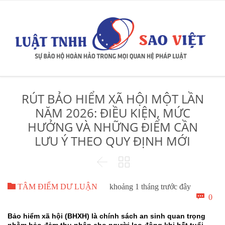
RÚT BẢO HIỂM XÃ HỘI MỘT LẦN
NĂM 2026: ĐIỀU KIỆN, MỨC
HƯỞNG VÀ NHỮNG ĐIỂM CẦN
LƯU Ý THEO QUY ĐỊNH MỚI



TÂM ĐIỂM DƯ LUẬN
khoảng 1 tháng trước đây
Bìn

0
luậ
Bảo hiểm xã hội (BHXH) là chính sách an sinh quan trọng