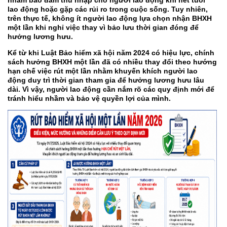
nhằm bảo đảm thu nhập cho người lao động khi hết tuổi
lao động hoặc gặp các rủi ro trong cuộc sống. Tuy nhiên,
trên thực tế, không ít người lao động lựa chọn nhận BHXH
một lần khi nghỉ việc thay vì bảo lưu thời gian đóng để
hưởng lương hưu.
Kể từ khi Luật Bảo hiểm xã hội năm 2024 có hiệu lực, chính
sách hưởng BHXH một lần đã có nhiều thay đổi theo hướng
hạn chế việc rút một lần nhằm khuyến khích người lao
động duy trì thời gian tham gia để hưởng lương hưu lâu
dài. Vì vậy, người lao động cần nắm rõ các quy định mới để
tránh hiểu nhầm và bảo vệ quyền lợi của mình.