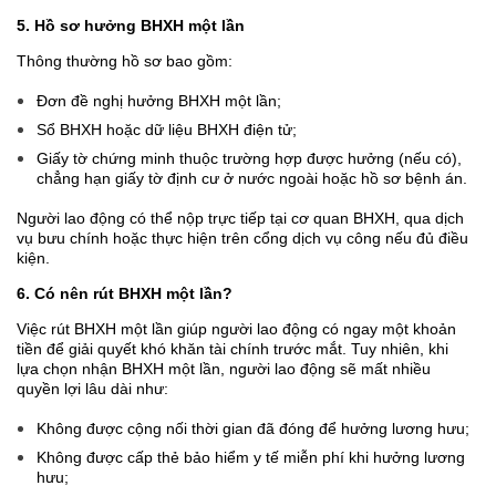
5. Hồ sơ hưởng BHXH một lần
Thông thường hồ sơ bao gồm:
Đơn đề nghị hưởng BHXH một lần;
Sổ BHXH hoặc dữ liệu BHXH điện tử;
Giấy tờ chứng minh thuộc trường hợp được hưởng (nếu có),
chẳng hạn giấy tờ định cư ở nước ngoài hoặc hồ sơ bệnh án.
Người lao động có thể nộp trực tiếp tại cơ quan BHXH, qua dịch
vụ bưu chính hoặc thực hiện trên cổng dịch vụ công nếu đủ điều
kiện.
6. Có nên rút BHXH một lần?
Việc rút BHXH một lần giúp người lao động có ngay một khoản
tiền để giải quyết khó khăn tài chính trước mắt. Tuy nhiên, khi
lựa chọn nhận BHXH một lần, người lao động sẽ mất nhiều
quyền lợi lâu dài như:
Không được cộng nối thời gian đã đóng để hưởng lương hưu;
Không được cấp thẻ bảo hiểm y tế miễn phí khi hưởng lương
hưu;