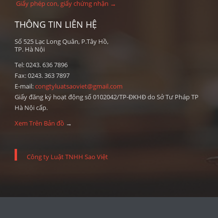
Giấy phép con, giấy chứng nhận →
THÔNG TIN LIÊN HỆ
Số 525 Lạc Long Quân, P.Tây Hồ,
TP. Hà Nội
Tel: 0243. 636 7896
Fax: 0243. 363 7897
E-mail:
congtyluatsaoviet@gmail.com
Giấy đăng ký hoạt động số 0102042/TP-ĐKHĐ do Sở Tư Pháp TP
Hà Nội cấp.
Xem Trên Bản đồ
→
Công ty Luật TNHH Sao Việt