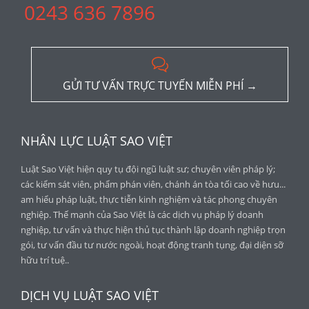
0243 636 7896

GỬI TƯ VẤN TRỰC TUYẾN MIỄN PHÍ →
NHÂN LỰC LUẬT SAO VIỆT
Luật Sao Việt hiện quy tụ đội ngũ luật sư; chuyên viên pháp lý;
các kiểm sát viên, phẩm phán viên, chánh án tòa tối cao về hưu...
am hiểu pháp luật, thực tiễn kinh nghiệm và tác phong chuyên
nghiệp. Thế mạnh của Sao Việt là các dịch vụ pháp lý doanh
nghiệp, tư vấn và thực hiện thủ tục thành lập doanh nghiệp trọn
gói, tư vấn đầu tư nước ngoài, hoạt động tranh tụng, đại diện sỡ
hữu trí tuệ..
DỊCH VỤ LUẬT SAO VIỆT