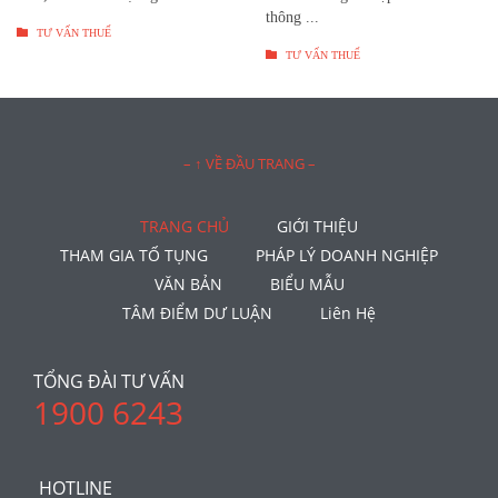
thông ...

TƯ VẤN THUẾ

TƯ VẤN THUẾ
– ↑ VỀ ĐẦU TRANG –
TRANG CHỦ
GIỚI THIỆU
THAM GIA TỐ TỤNG
PHÁP LÝ DOANH NGHIỆP
VĂN BẢN
BIỂU MẪU
TÂM ĐIỂM DƯ LUẬN
Liên Hệ
TỔNG ĐÀI TƯ VẤN
1900 6243
HOTLINE