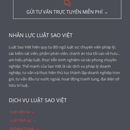

GỬI TƯ VẤN TRỰC TUYẾN MIỄN PHÍ →
NHÂN LỰC LUẬT SAO VIỆT
Luật Sao Việt hiện quy tụ đội ngũ luật sư; chuyên viên pháp lý;
các kiểm sát viên, phẩm phán viên, chánh án tòa tối cao về hưu...
am hiểu pháp luật, thực tiễn kinh nghiệm và tác phong chuyên
nghiệp. Thế mạnh của Sao Việt là các dịch vụ pháp lý doanh
nghiệp, tư vấn và thực hiện thủ tục thành lập doanh nghiệp trọn
gói, tư vấn đầu tư nước ngoài, hoạt động tranh tụng, đại diện sỡ
hữu trí tuệ..
DỊCH VỤ LUẬT SAO VIỆT
Luật dân sự →
Luật hình sự →
Sở hữu Trí tuệ →