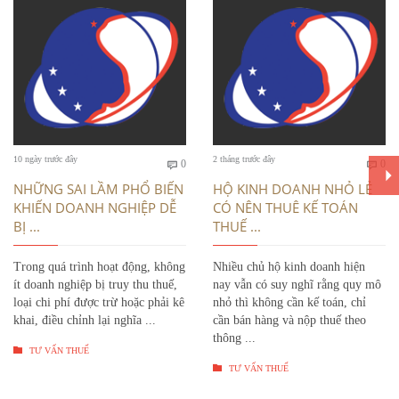
Bình
Bì
10 ngày trước đây
2 tháng trước đây
0
0


luận
luậ
NHỮNG SAI LẦM PHỔ BIẾN
HỘ KINH DOANH NHỎ LẺ
KHIẾN DOANH NGHIỆP DỄ
CÓ NÊN THUÊ KẾ TOÁN
BỊ ...
THUẾ ...
Trong quá trình hoạt động, không
Nhiều chủ hộ kinh doanh hiện
ít doanh nghiệp bị truy thu thuế,
nay vẫn có suy nghĩ rằng quy mô
loại chi phí được trừ hoặc phải kê
nhỏ thì không cần kế toán, chỉ
khai, điều chỉnh lại nghĩa ...
cần bán hàng và nộp thuế theo
thông ...

TƯ VẤN THUẾ

TƯ VẤN THUẾ