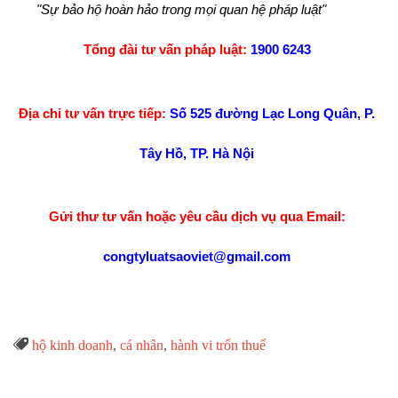
"Sự bảo hộ hoàn hảo trong mọi quan hệ pháp luật"
Tổng đài tư vấn pháp luật:
1900 6243
Địa chỉ tư vấn trực tiếp:
Số 525 đường Lạc Long Quân, P.
Tây Hồ, TP. Hà Nội
Gửi thư tư vấn hoặc yêu cầu dịch vụ qua Email:
congtyluatsaoviet@gmail.com
Từ

hộ kinh doanh
,
cá nhân
,
hành vi trốn thuế
Khóa