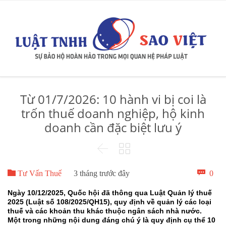
Từ 01/7/2026: 10 hành vi bị coi là
trốn thuế doanh nghiệp, hộ kinh
doanh cần đặc biệt lưu ý



Bìn

0
Tư Vấn Thuế
3 tháng trước đây
luậ
Ngày 10/12/2025, Quốc hội đã thông qua Luật Quản lý thuế
2025 (Luật số 108/2025/QH15), quy định về quản lý các loại
thuế và các khoản thu khác thuộc ngân sách nhà nước.
Một trong những nội dung đáng chú ý là quy định cụ thể 10