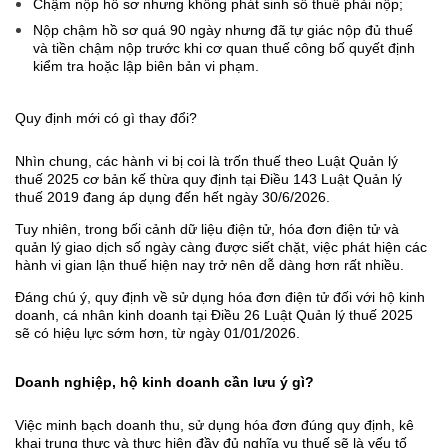
Chậm nộp hồ sơ nhưng không phát sinh số thuế phải nộp;
Nộp chậm hồ sơ quá 90 ngày nhưng đã tự giác nộp đủ thuế
và tiền chậm nộp trước khi cơ quan thuế công bố quyết định
kiểm tra hoặc lập biên bản vi phạm.
Quy định mới có gì thay đổi?
Nhìn chung, các hành vi bị coi là trốn thuế theo Luật Quản lý
thuế 2025 cơ bản kế thừa quy định tại Điều 143 Luật Quản lý
thuế 2019 đang áp dụng đến hết ngày 30/6/2026.
Tuy nhiên, trong bối cảnh dữ liệu điện tử, hóa đơn điện tử và
quản lý giao dịch số ngày càng được siết chặt, việc phát hiện các
hành vi gian lận thuế hiện nay trở nên dễ dàng hơn rất nhiều.
Đáng chú ý, quy định về sử dụng hóa đơn điện tử đối với hộ kinh
doanh, cá nhân kinh doanh tại Điều 26 Luật Quản lý thuế 2025
sẽ có hiệu lực sớm hơn, từ ngày 01/01/2026.
Doanh nghiệp, hộ kinh doanh cần lưu ý gì?
Việc minh bạch doanh thu, sử dụng hóa đơn đúng quy định, kê
khai trung thực và thực hiện đầy đủ nghĩa vụ thuế sẽ là yếu tố